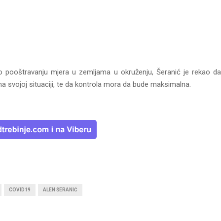
 o pooštravanju mjera u zemljama u okruženju, Šeranić je rekao d
a svojoj situaciji, te da kontrola mora da bude maksimalna.
COVID19
ALEN ŠERANIĆ