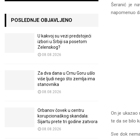
Šeranić je na
napomenuo da j
POSLEDNJE OBJAVLJENO
U kakvoj su vezi predstojeći
izbori u Srbiji sa posetom
Zelenskog?
08.08.2026
Za dva dana u Crnu Goru ušlo
više ljudi nego što zemlja ima
stanovnika
08.08.2026
Orbanov čovek u centru
On je ukazao 
korupcionaškog skandala:
te da se bilo 
Sijartu prete tri godine zatvora
08.08.2026
Sve dok nema 