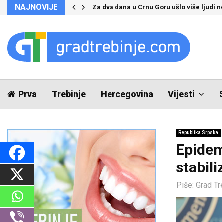
NAJNOVIJE
Za dva dana u Crnu Goru ušlo više ljudi 
Prva
Trebinje
Hercegovina
Vijesti
Republika Srpska
Epidemi
stabili
Piše:
Grad Tr