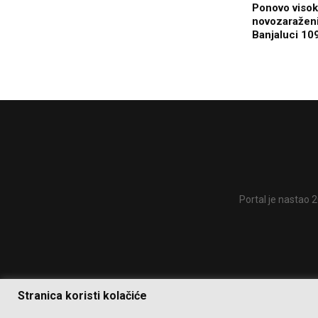
Ponovo visoki
novozaraženi
Banjaluci 10
Portal je nastao 2
Stranica koristi kolačiće