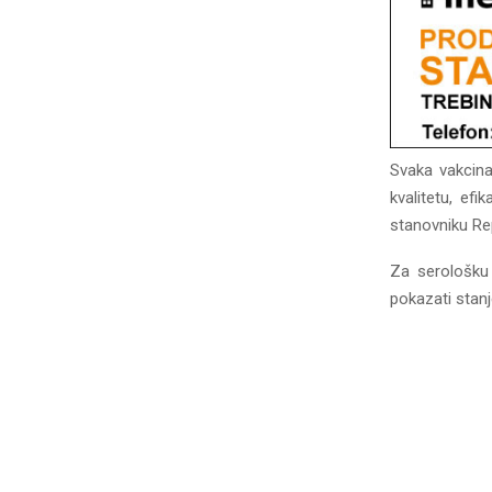
Svaka vakcina
kvalitetu, ef
stanovniku Re
Za serološku 
pokazati stanj