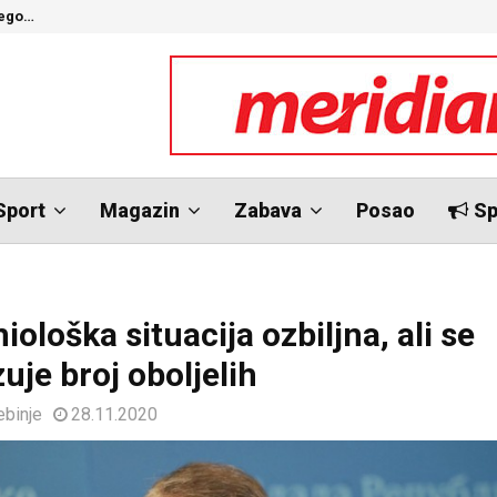
nego…
O
Sport
Magazin
Zabava
Posao
Sp
ološka situacija ozbiljna, ali se
zuje broj oboljelih
ebinje
28.11.2020