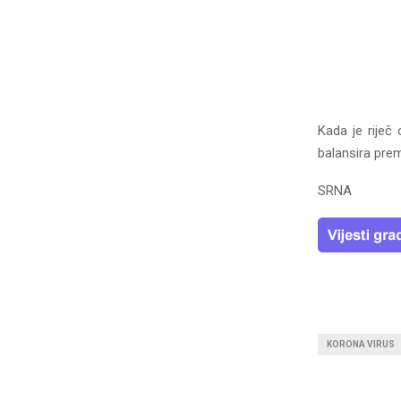
Kada je riječ
balansira prem
SRNA
KORONA VIRUS