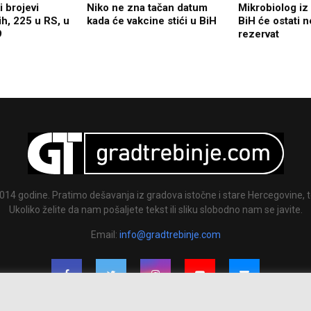
 brojevi
Niko ne zna tačan datum
Mikrobiolog iz
h, 225 u RS, u
kada će vakcine stići u BiH
BiH će ostati n
9
rezervat
014 godine. Pratimo dešavanja iz gradova istočne i stare Hercegovine, te
Ukoliko želite da nam pošaljete tekst ili sliku slobodno nam se javite.
Email:
info@gradtrebinje.com