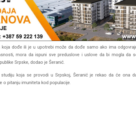
 koja dođe ili je u upotrebi može da dođe samo ako ima odgovrajuć
ikasnosti, mora da ispuni sve preduslove i uslove da bi mogla da 
publike Srpske, dodao je Šeranić.
studiju koja se provodi u Srpskoj, Šeranić je rekao da će ona da
e o pitanju imuniteta kod populacije.