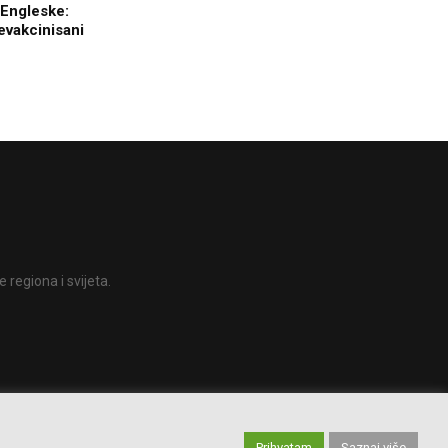
 Engleske:
evakcinisani
 regiona i svijeta.
Prihvatam
Saznaj više