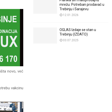
Planika širi maloprodajnu
mrežu: Potreban prodavač u
Trebinju i Sarajevu
12.01.2026
OGLAS Izdaje se stan u
Trebinju (IZDATO)
03.07.2025
ništa novo, već
potrebu vakcinu