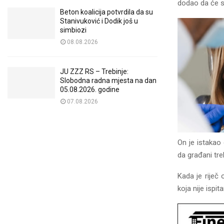
dodao da će se
Beton koalicija potvrdila da su
Stanivuković i Dodik još u
simbiozi
08.08.2026
JU ZZZ RS – Trebinje:
Slobodna radna mjesta na dan
05.08.2026. godine
07.08.2026
On je istakao 
da građani tr
Kada je riječ 
koja nije ispit