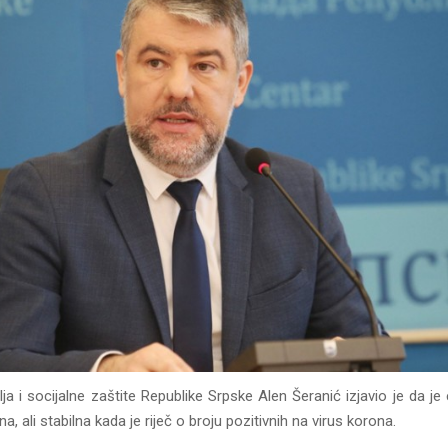
lja i socijalne zaštite Republike Srpske Alen Šeranić izjavio je da j
jna, ali stabilna kada je riječ o broju pozitivnih na virus korona.