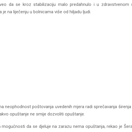
veo da se kroz stabilizaciju malo predahnulo i u zdravstvenom s
e na liječenju u bolnicama više od hiljadu ljudi.
na neophodnost poštovanja uvedenih mjera radi sprečavanja širenja 
kakvo opuštanje ne smije dozvoliti opuštanje.
mogućnosti da se djeluje na zarazu nema opuštanja, rekao je Šera