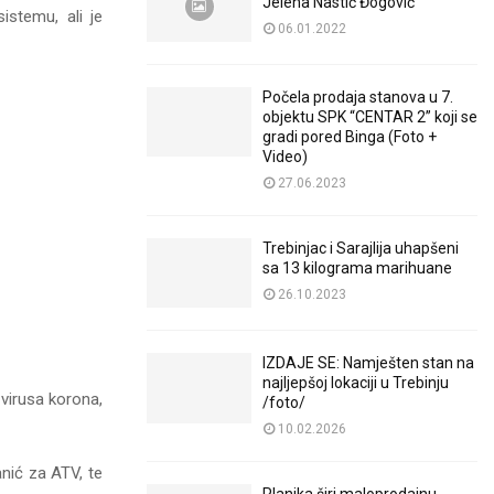
Jelena Nastić Đogović
istemu, ali je
06.01.2022
Počela prodaja stanova u 7.
objektu SPK “CENTAR 2” koji se
gradi pored Binga (Foto +
Video)
27.06.2023
Trebinjac i Sarajlija uhapšeni
sa 13 kilograma marihuane
26.10.2023
IZDAJE SE: Namješten stan na
najljepšoj lokaciji u Trebinju
virusa korona,
/foto/
10.02.2026
nić za ATV, te