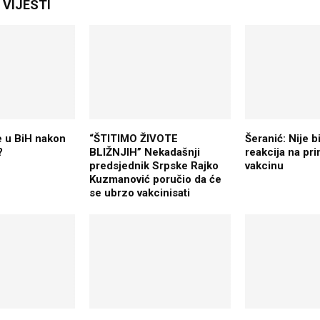
VIJESTI
e u BiH nakon
“ŠTITIMO ŽIVOTE
Šeranić: Nije b
?
BLIŽNJIH” Nekadašnji
reakcija na pr
predsjednik Srpske Rajko
vakcinu
Kuzmanović poručio da će
se ubrzo vakcinisati