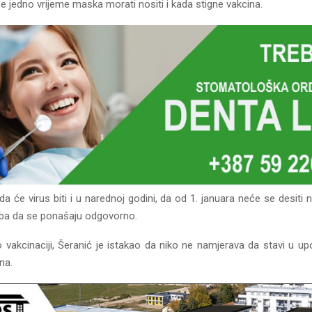
 jedno vrijeme maska morati nositi i kada stigne vakcina.
da će virus biti i u narednoj godini, da od 1. januara neće se desiti 
eba da se ponašaju odgovorno.
o vakcinaciji, Šeranić je istakao da niko ne namjerava da stavi u u
ana.