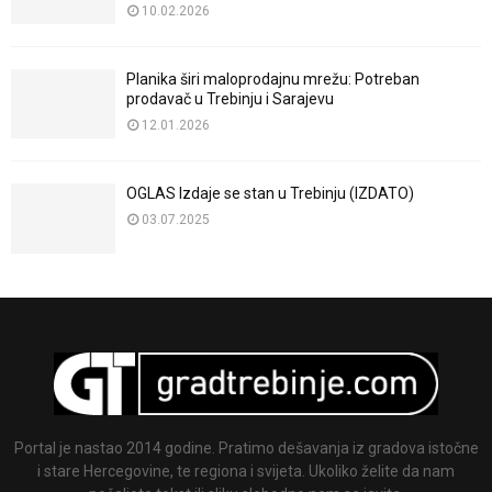
10.02.2026
Planika širi maloprodajnu mrežu: Potreban
prodavač u Trebinju i Sarajevu
12.01.2026
OGLAS Izdaje se stan u Trebinju (IZDATO)
03.07.2025
Portal je nastao 2014 godine. Pratimo dešavanja iz gradova istočne
i stare Hercegovine, te regiona i svijeta. Ukoliko želite da nam