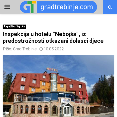
PRIMARY
MENU
Republika Srpska
Inspekcija u hotelu “Nebojša”, iz
predostrožnosti otkazani dolasci djece
Piše:
Grad Trebinje
10.05.2022