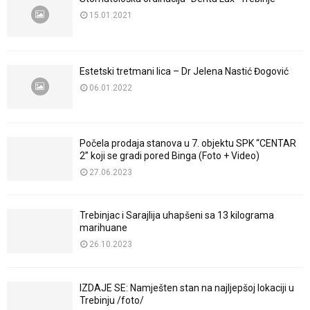
15.01.2021
Estetski tretmani lica – Dr Jelena Nastić Đogović
06.01.2022
Počela prodaja stanova u 7. objektu SPK “CENTAR
2” koji se gradi pored Binga (Foto + Video)
27.06.2023
Trebinjac i Sarajlija uhapšeni sa 13 kilograma
marihuane
26.10.2023
IZDAJE SE: Namješten stan na najljepšoj lokaciji u
Trebinju /foto/