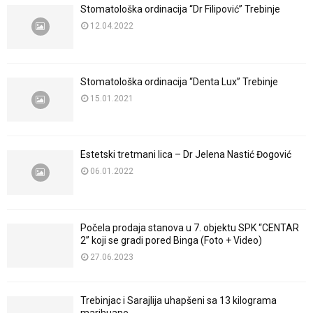
Stomatološka ordinacija “Dr Filipović” Trebinje
12.04.2022
Stomatološka ordinacija “Denta Lux” Trebinje
15.01.2021
Estetski tretmani lica – Dr Jelena Nastić Đogović
06.01.2022
Počela prodaja stanova u 7. objektu SPK “CENTAR
2” koji se gradi pored Binga (Foto + Video)
27.06.2023
Trebinjac i Sarajlija uhapšeni sa 13 kilograma
marihuane