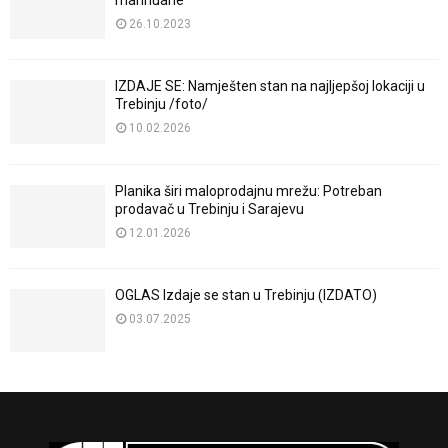
26.10.2023
IZDAJE SE: Namješten stan na najljepšoj lokaciji u
Trebinju /foto/
10.02.2026
Planika širi maloprodajnu mrežu: Potreban
prodavač u Trebinju i Sarajevu
12.01.2026
OGLAS Izdaje se stan u Trebinju (IZDATO)
03.07.2025