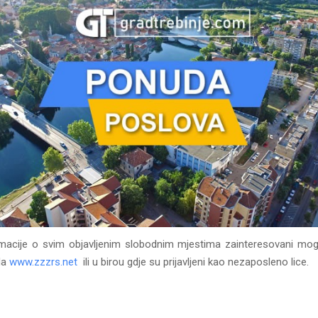
rmacije o svim objavljenim slobodnim mjestima zainteresovani mo
da
www.zzzrs.net
ili u birou gdje su prijavljeni kao nezaposleno lice.