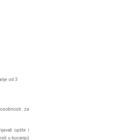
rije od 3
sposobnosti za
javali opšte i
sti u kucanju)