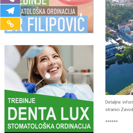
Detaljne info
stranici Zavo
******