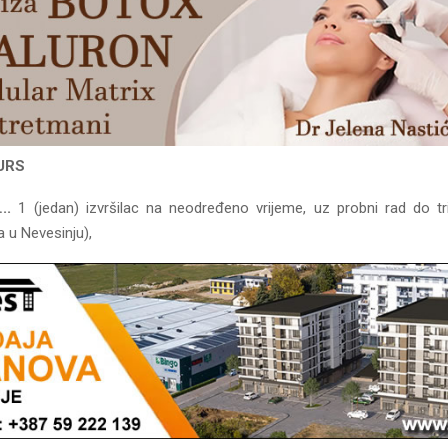
URS
..
1 (jedan) izvršilac na neodređeno vrijeme, uz probni rad do 
a u Nevesinju),