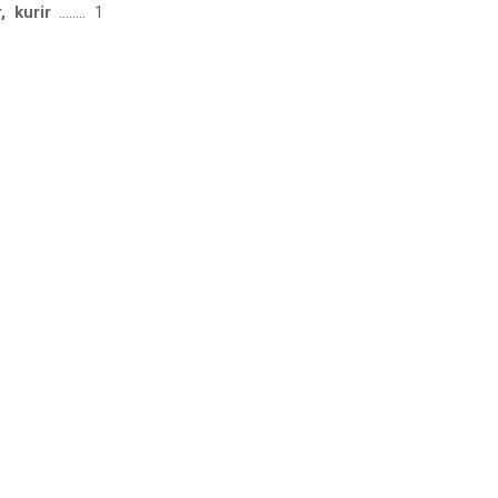
, kurir
…….. 1