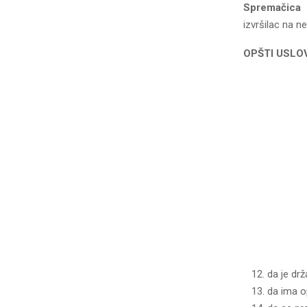
Spremačica z
izvršilac na n
OPŠTI USLOV
da je drž
da ima o