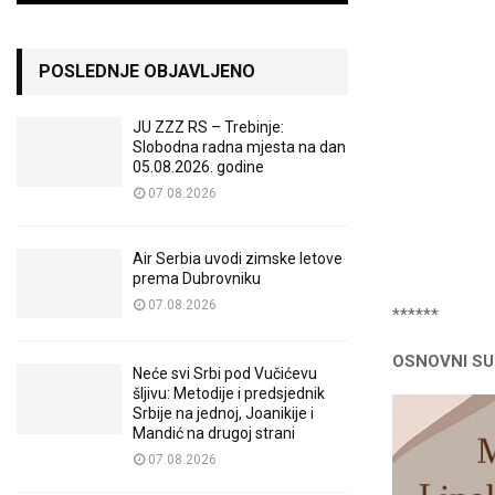
POSLEDNJE OBJAVLJENO
JU ZZZ RS – Trebinje:
Slobodna radna mjesta na dan
05.08.2026. godine
07.08.2026
Air Serbia uvodi zimske letove
prema Dubrovniku
07.08.2026
******
OSNOVNI SU
Neće svi Srbi pod Vučićevu
šljivu: Metodije i predsjednik
Srbije na jednoj, Joanikije i
Mandić na drugoj strani
07.08.2026