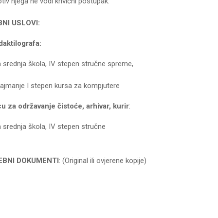
tiv njega ne vodi krivični postupak.
NI USLOVI:
lografa:
 srednja škola, IV stepen stručne spreme,
jmanje I stepen kursa za kompjutere
 za održavanje čistoće, arhivar, kurir
:
 srednja škola, IV stepen stručne
NI DOKUMENTI
: (Original ili ovjerene kopije)