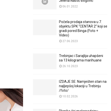
Jelena Nastić Đogović
06.01.2022
Počela prodaja stanova u 7.
objektu SPK “CENTAR 2” koji se
gradi pored Binga (Foto +
Video)
27.06.2023
Trebinjac i Sarajlija uhapšeni
sa 13 kilograma marihuane
26.10.2023
IZDAJE SE: Namješten stan na
najljepšoj lokaciji u Trebinju
/foto/
10.02.2026