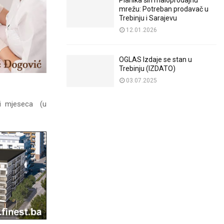
Planika širi maloprodajnu
mrežu: Potreban prodavač u
Trebinju i Sarajevu
12.01.2026
OGLAS Izdaje se stan u
Trebinju (IZDATO)
03.07.2025
tri mjeseca (u