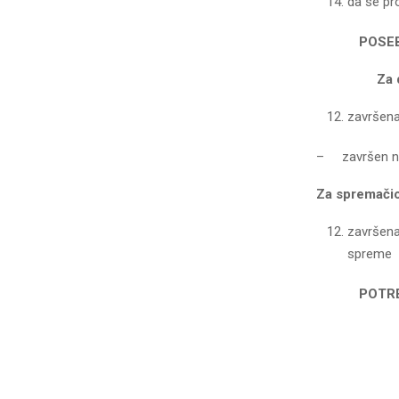
da se pro
POSEB
Za dakti
završena
– završen na
Za spremačicu
završena
spreme
POTREB