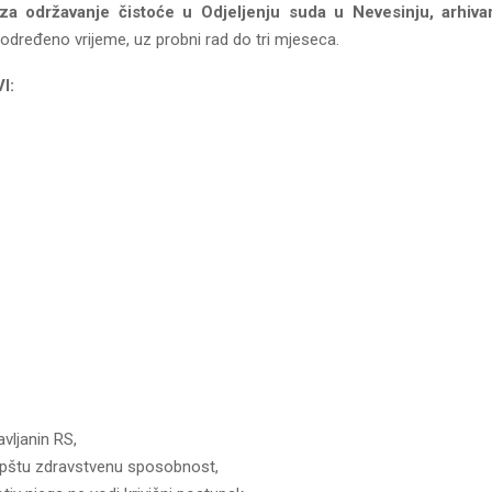
a održavanje čistoće u Odjeljenju suda u Nevesinju, arhivar
eodređeno vrijeme, uz probni rad do tri mjeseca.
I:
avljanin RS,
pštu zdravstvenu sposobnost,