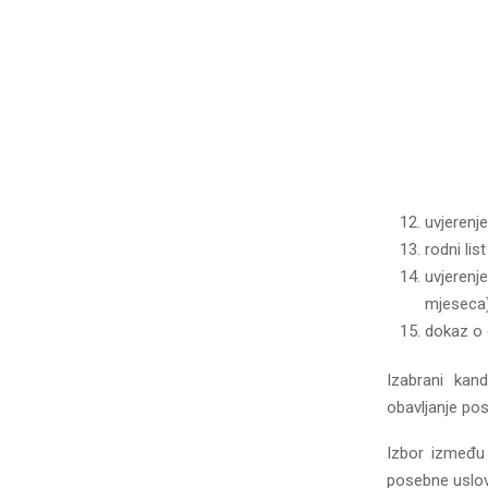
uvjerenje
rodni lis
uvjerenje
mjeseca)
dokaz o 
Izabrani kand
obavljanje po
Izbor između 
posebne uslov