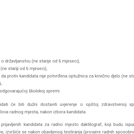
 o državljanstvu (ne starije od 6 mjeseci),
t (ne stariji od 6 mjeseci),
 da protiv kandidata nije potvrđena optužnica za krivično djelo (ne sta
,
odgovarajućoj školskoj spremi
idati će biti dužni dostaviti uvjerenje o opštoj zdravstvenoj 
slova radnog mjesta, nakon izbora kandidata.
prijavljenih kandidata za radno mjesto daktilograf, koji budu ispun
e, izvršiće se nakon obavljenog testiranja (provjere radnih sposobno