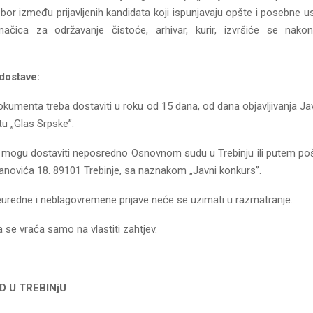
 izbor između prijavljenih kandidata koji ispunjavaju opšte i posebne 
ačica za održavanje čistoće, arhivar, kurir, izvršiće se nakon
dostave:
okumenta treba dostaviti u roku od 15 dana, od dana objavljivanja J
u „Glas Srpske”.
mogu dostaviti neposredno Osnovnom sudu u Trebinju ili putem poš
panovića 18. 89101 Trebinje, sa naznakom „Javni konkurs”.
uredne i neblagovremene prijave neće se uzimati u razmatranje.
se vraća samo na vlastiti zahtjev.
D U TREBINjU