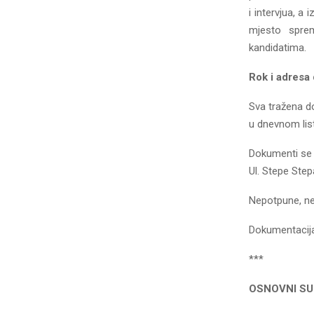
i intervjua, a
mjesto sprem
kandidatima.
Rok i adresa 
Sva tražena d
u dnevnom list
Dokumenti se 
Ul. Stepe Ste
Nepotpune, ne
Dokumentacija 
***
OSNOVNI SU