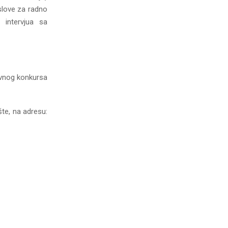
uslove za radno
 intervjua sa
avnog konkursa
te, na adresu: