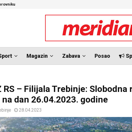
brovniku
N
Sport
Magazin
Zabava
Posao
Sp
 RS – Filijala Trebinje: Slobodna
 na dan 26.04.2023. godine
ebinje
28.04.2023