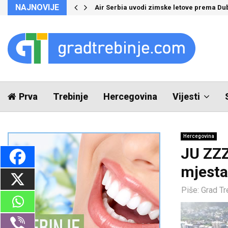
NAJNOVIJE
Air Serbia uvodi zimske letove prema Du
Prva
Trebinje
Hercegovina
Vijesti
Hercegovina
JU ZZZ
mjesta
Piše:
Grad Tr