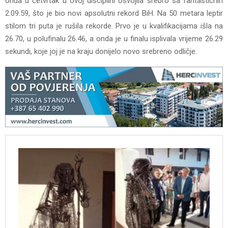
onda u četvrtak u ovoj disciplini osvojila srebro sa fantastičnih
2.09.59, što je bio novi apsolutni rekord BiH. Na 50 metara leptir
stilom tri puta je rušila rekorde. Prvo je u kvalifikacijama išla na
26.70, u polufinalu 26.46, a onda je u finalu isplivala vrijeme 26.29
sekundi, koje joj je na kraju donijelo novo srebreno odličje.