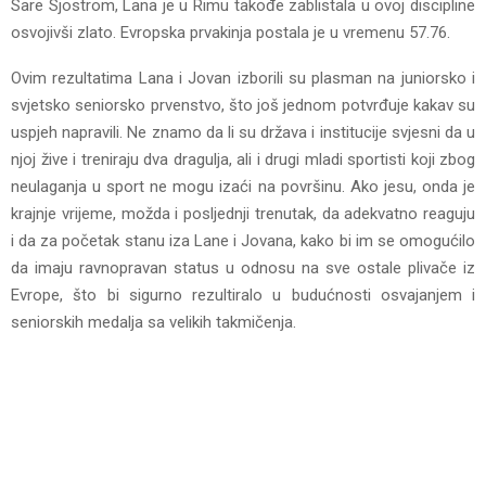
Sare Sjostrom, Lana je u Rimu takođe zablistala u ovoj discipline
osvojivši zlato. Evropska prvakinja postala je u vremenu 57.76.
Ovim rezultatima Lana i Jovan izborili su plasman na juniorsko i
svjetsko seniorsko prvenstvo, što još jednom potvrđuje kakav su
uspjeh napravili. Ne znamo da li su država i institucije svjesni da u
njoj žive i treniraju dva dragulja, ali i drugi mladi sportisti koji zbog
neulaganja u sport ne mogu izaći na površinu. Ako jesu, onda je
krajnje vrijeme, možda i posljednji trenutak, da adekvatno reaguju
i da za početak stanu iza Lane i Jovana, kako bi im se omogućilo
da imaju ravnopravan status u odnosu na sve ostale plivače iz
Evrope, što bi sigurno rezultiralo u budućnosti osvajanjem i
seniorskih medalja sa velikih takmičenja.