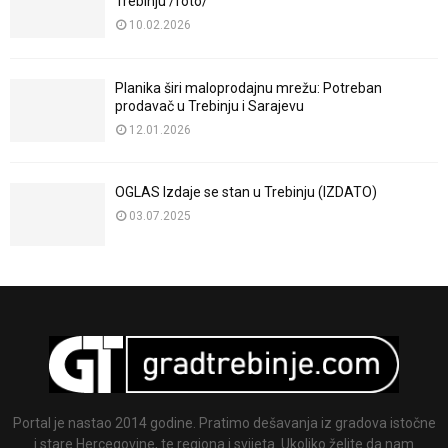
Trebinju /foto/
10.02.2026
Planika širi maloprodajnu mrežu: Potreban
prodavač u Trebinju i Sarajevu
12.01.2026
OGLAS Izdaje se stan u Trebinju (IZDATO)
03.07.2025
Portal je nastao 2014 godine. Pratimo dešavanja iz gradova istočne
i stare Hercegovine, te regiona i svijeta. Ukoliko želite da nam