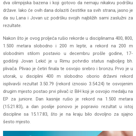
dva olimpijska bazena i koji gotovo da nemaju nikakvu podršku
države. Iako će ovih dana dolaziti čestitke sa svih strana, jasno je
da su Lana i Jovan uz podršku svojih najbližih sami zaslužni za
rezultate.
Nakon što je ovog proljeća rušio rekorde u disciplinama 400, 800,
1.500 metara slobodno i 200 m leptir, a rekord na 200 m
slobodnim stilom postavio u decembru prošle godine, 17-
godišnji Jovan Lekić je u Rimu potvrdio status najboljeg bh.
plivača. Plivao je četiri finala te osvojio srebro i bronzu. Prvo je u
utorak, u disciplini 400 m slobodno oborio državni rekord
isplivavši rezultat 3.50.79 (rekord iznosio 3.54.24) te osvojenim
drugim mjesto postao prvi plivač iz BiH koji je osvojio medalju na
EP za juniore. Dan kasnije rušio je rekord na 1.500 metara
(15.21.83), a dan poslije ponovo je popravio rezultat u istoj
discipline sa 15.17.83, što je na kraju bilo dovoljno za sjajno
šesto mjesto.