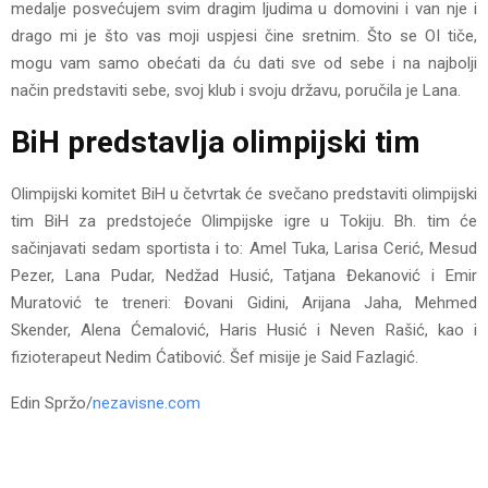
medalje posvećujem svim dragim ljudima u domovini i van nje i
drago mi je što vas moji uspjesi čine sretnim. Što se OI tiče,
mogu vam samo obećati da ću dati sve od sebe i na najbolji
način predstaviti sebe, svoj klub i svoju državu, poručila je Lana.
BiH predstavlja olimpijski tim
Olimpijski komitet BiH u četvrtak će svečano predstaviti olimpijski
tim BiH za predstojeće Olimpijske igre u Tokiju. Bh. tim će
sačinjavati sedam sportista i to: Amel Tuka, Larisa Cerić, Mesud
Pezer, Lana Pudar, Nedžad Husić, Tatjana Đekanović i Emir
Muratović te treneri: Đovani Gidini, Arijana Jaha, Mehmed
Skender, Alena Ćemalović, Haris Husić i Neven Rašić, kao i
fizioterapeut Nedim Ćatibović. Šef misije je Said Fazlagić.
Edin Spržo/
nezavisne.com