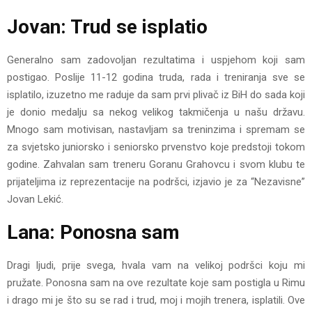
Jovan: Trud se isplatio
Generalno sam zadovoljan rezultatima i uspjehom koji sam
postigao. Poslije 11-12 godina truda, rada i treniranja sve se
isplatilo, izuzetno me raduje da sam prvi plivač iz BiH do sada koji
je donio medalju sa nekog velikog takmičenja u našu državu.
Mnogo sam motivisan, nastavljam sa treninzima i spremam se
za svjetsko juniorsko i seniorsko prvenstvo koje predstoji tokom
godine. Zahvalan sam treneru Goranu Grahovcu i svom klubu te
prijateljima iz reprezentacije na podršci, izjavio je za “Nezavisne”
Jovan Lekić.
Lana: Ponosna sam
Dragi ljudi, prije svega, hvala vam na velikoj podršci koju mi
pružate. Ponosna sam na ove rezultate koje sam postigla u Rimu
i drago mi je što su se rad i trud, moj i mojih trenera, isplatili. Ove