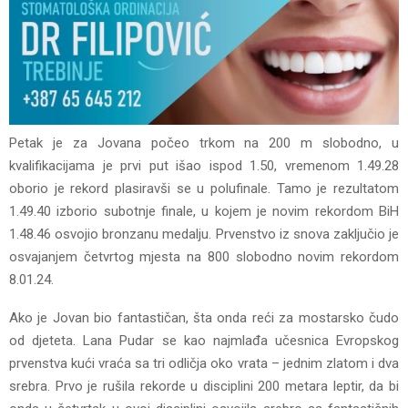
Petak je za Jovana počeo trkom na 200 m slobodno, u
kvalifikacijama je prvi put išao ispod 1.50, vremenom 1.49.28
oborio je rekord plasiravši se u polufinale. Tamo je rezultatom
1.49.40 izborio subotnje finale, u kojem je novim rekordom BiH
1.48.46 osvojio bronzanu medalju. Prvenstvo iz snova zaključio je
osvajanjem četvrtog mjesta na 800 slobodno novim rekordom
8.01.24.
Ako je Jovan bio fantastičan, šta onda reći za mostarsko čudo
od djeteta. Lana Pudar se kao najmlađa učesnica Evropskog
prvenstva kući vraća sa tri odličja oko vrata – jednim zlatom i dva
srebra. Prvo je rušila rekorde u disciplini 200 metara leptir, da bi