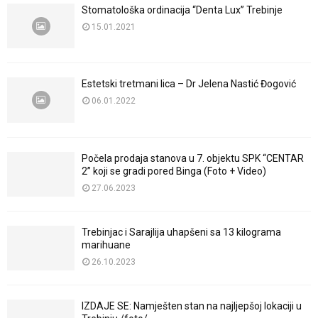
Stomatološka ordinacija “Denta Lux” Trebinje
15.01.2021
Estetski tretmani lica – Dr Jelena Nastić Đogović
06.01.2022
Počela prodaja stanova u 7. objektu SPK “CENTAR
2” koji se gradi pored Binga (Foto + Video)
27.06.2023
Trebinjac i Sarajlija uhapšeni sa 13 kilograma
marihuane
26.10.2023
IZDAJE SE: Namješten stan na najljepšoj lokaciji u