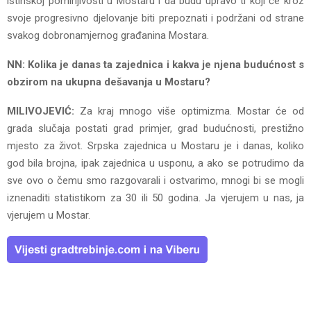
istinskoj pomirljivosti u Mostaru i da budu upravo ti koji će kroz
svoje progresivno djelovanje biti prepoznati i podržani od strane
svakog dobronamjernog građanina Mostara.
NN: Kolika je danas ta zajednica i kakva je njena budućnost s
obzirom na ukupna dešavanja u Mostaru?
MILIVOJEVIĆ:
Za kraj mnogo više optimizma. Mostar će od
grada slučaja postati grad primjer, grad budućnosti, prestižno
mjesto za život. Srpska zajednica u Mostaru je i danas, koliko
god bila brojna, ipak zajednica u usponu, a ako se potrudimo da
sve ovo o čemu smo razgovarali i ostvarimo, mnogi bi se mogli
iznenaditi statistikom za 30 ili 50 godina. Ja vjerujem u nas, ja
vjerujem u Mostar.