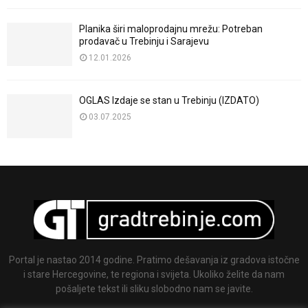
Planika širi maloprodajnu mrežu: Potreban
prodavač u Trebinju i Sarajevu
12.01.2026
OGLAS Izdaje se stan u Trebinju (IZDATO)
03.07.2025
Portal je nastao 2014 godine. Pratimo dešavanja iz gradova istočne
i stare Hercegovine, te regiona i svijeta. Ukoliko želite da nam
pošaljete tekst ili sliku slobodno nam se javite.