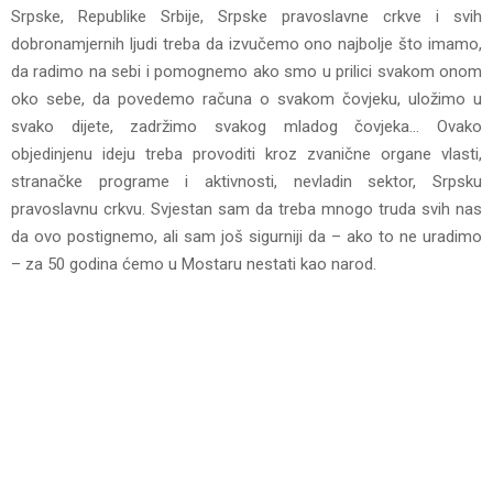
Srpske, Republike Srbije, Srpske pravoslavne crkve i svih
dobronamjernih ljudi treba da izvučemo ono najbolje što imamo,
da radimo na sebi i pomognemo ako smo u prilici svakom onom
oko sebe, da povedemo računa o svakom čovjeku, uložimo u
svako dijete, zadržimo svakog mladog čovjeka… Ovako
objedinjenu ideju treba provoditi kroz zvanične organe vlasti,
stranačke programe i aktivnosti, nevladin sektor, Srpsku
pravoslavnu crkvu. Svjestan sam da treba mnogo truda svih nas
da ovo postignemo, ali sam još sigurniji da – ako to ne uradimo
– za 50 godina ćemo u Mostaru nestati kao narod.