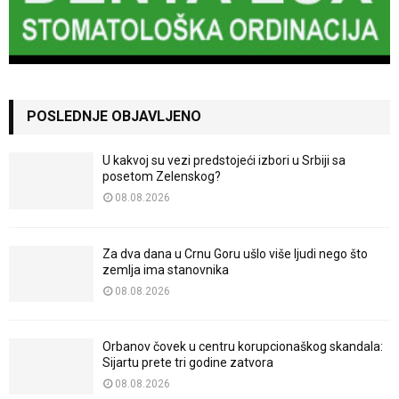
POSLEDNJE OBJAVLJENO
U kakvoj su vezi predstojeći izbori u Srbiji sa
posetom Zelenskog?
08.08.2026
Za dva dana u Crnu Goru ušlo više ljudi nego što
zemlja ima stanovnika
08.08.2026
Orbanov čovek u centru korupcionaškog skandala:
Sijartu prete tri godine zatvora
08.08.2026