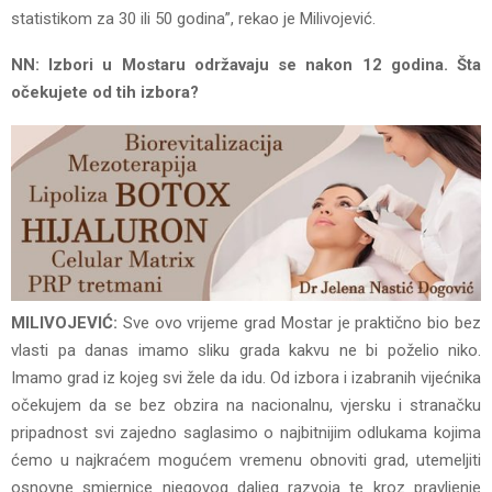
statistikom za 30 ili 50 godina”, rekao je Milivojević.
NN: Izbori u Mostaru održavaju se nakon 12 godina. Šta
očekujete od tih izbora?
MILIVOJEVIĆ:
Sve ovo vrijeme grad Mostar je praktično bio bez
vlasti pa danas imamo sliku grada kakvu ne bi poželio niko.
Imamo grad iz kojeg svi žele da idu. Od izbora i izabranih vijećnika
očekujem da se bez obzira na nacionalnu, vjersku i stranačku
pripadnost svi zajedno saglasimo o najbitnijim odlukama kojima
ćemo u najkraćem mogućem vremenu obnoviti grad, utemeljiti
osnovne smjernice njegovog daljeg razvoja te kroz pravljenje