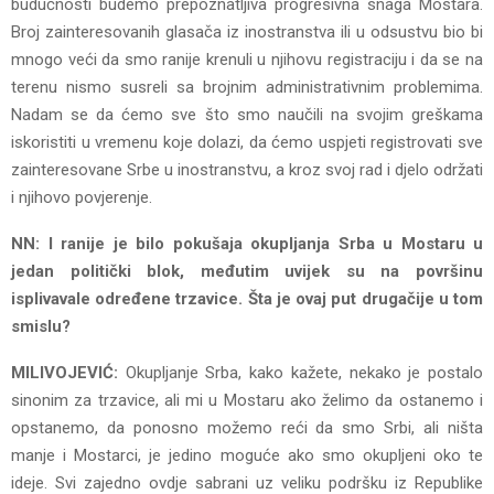
budućnosti budemo prepoznatljiva progresivna snaga Mostara.
Broj zainteresovanih glasača iz inostranstva ili u odsustvu bio bi
mnogo veći da smo ranije krenuli u njihovu registraciju i da se na
terenu nismo susreli sa brojnim administrativnim problemima.
Nadam se da ćemo sve što smo naučili na svojim greškama
iskoristiti u vremenu koje dolazi, da ćemo uspjeti registrovati sve
zainteresovane Srbe u inostranstvu, a kroz svoj rad i djelo održati
i njihovo povjerenje.
NN: I ranije je bilo pokušaja okupljanja Srba u Mostaru u
jedan politički blok, međutim uvijek su na površinu
isplivavale određene trzavice. Šta je ovaj put drugačije u tom
smislu?
MILIVOJEVIĆ:
Okupljanje Srba, kako kažete, nekako je postalo
sinonim za trzavice, ali mi u Mostaru ako želimo da ostanemo i
opstanemo, da ponosno možemo reći da smo Srbi, ali ništa
manje i Mostarci, je jedino moguće ako smo okupljeni oko te
ideje. Svi zajedno ovdje sabrani uz veliku podršku iz Republike