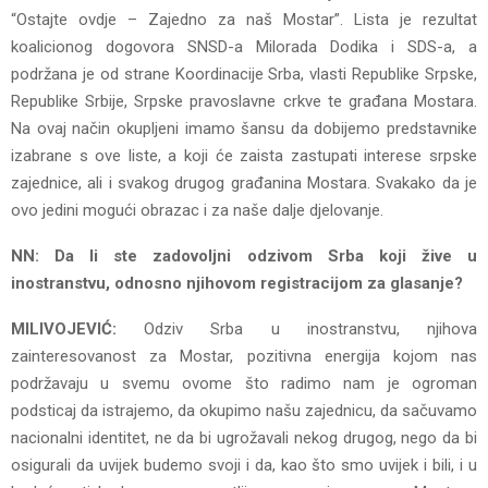
“Ostajte ovdje – Zajedno za naš Mostar”. Lista je rezultat
koalicionog dogovora SNSD-a Milorada Dodika i SDS-a, a
podržana je od strane Koordinacije Srba, vlasti Republike Srpske,
Republike Srbije, Srpske pravoslavne crkve te građana Mostara.
Na ovaj način okupljeni imamo šansu da dobijemo predstavnike
izabrane s ove liste, a koji će zaista zastupati interese srpske
zajednice, ali i svakog drugog građanina Mostara. Svakako da je
ovo jedini mogući obrazac i za naše dalje djelovanje.
NN: Da li ste zadovoljni odzivom Srba koji žive u
inostranstvu, odnosno njihovom registracijom za glasanje?
MILIVOJEVIĆ:
Odziv Srba u inostranstvu, njihova
zainteresovanost za Mostar, pozitivna energija kojom nas
podržavaju u svemu ovome što radimo nam je ogroman
podsticaj da istrajemo, da okupimo našu zajednicu, da sačuvamo
nacionalni identitet, ne da bi ugrožavali nekog drugog, nego da bi
osigurali da uvijek budemo svoji i da, kao što smo uvijek i bili, i u