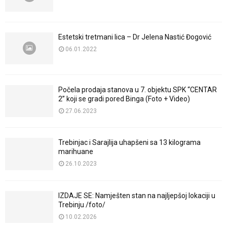
Estetski tretmani lica – Dr Jelena Nastić Đogović
06.01.2022
Počela prodaja stanova u 7. objektu SPK “CENTAR
2” koji se gradi pored Binga (Foto + Video)
27.06.2023
Trebinjac i Sarajlija uhapšeni sa 13 kilograma
marihuane
26.10.2023
IZDAJE SE: Namješten stan na najljepšoj lokaciji u
Trebinju /foto/
10.02.2026