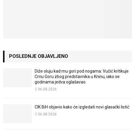
POSLEDNJE OBJAVLJENO
Diže oluju kad mu gori pod nogama: Vučić kritikuje
Crnu Goru zbog predstavnika u Kninu, iako se
godinama jedva oglašavao
06.08.2026
CIK BiH objavio kako će izgledati novi glasački listić
06.08.2026