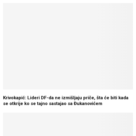
Krivokapić: Lideri DF-da ne izmišljaju priče, šta će biti kada
se otkrije ko se tajno sastajao sa Đukanovićem