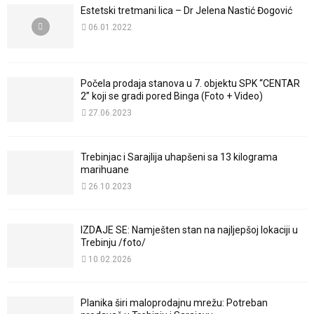
Estetski tretmani lica – Dr Jelena Nastić Đogović
06.01.2022
Počela prodaja stanova u 7. objektu SPK “CENTAR
2” koji se gradi pored Binga (Foto + Video)
27.06.2023
Trebinjac i Sarajlija uhapšeni sa 13 kilograma
marihuane
26.10.2023
IZDAJE SE: Namješten stan na najljepšoj lokaciji u
Trebinju /foto/
10.02.2026
Planika širi maloprodajnu mrežu: Potreban