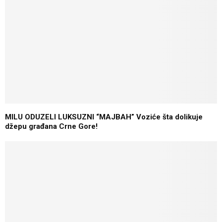
MILU ODUZELI LUKSUZNI “MAJBAH” Voziće šta dolikuje
džepu građana Crne Gore!