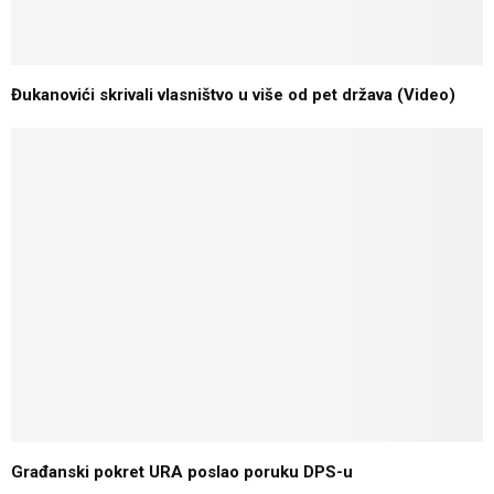
Đukanovići skrivali vlasništvo u više od pet država (Video)
Građanski pokret URA poslao poruku DPS-u