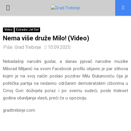
PRIMARY
MENU
Video
Estrada i Jet Set
Nema više druže Milo! (Video)
Piše:
Grad Trebinje
10.09.2020
Nekadašnji narodni guslar, a danas pjevač narodne muzike
Milorad Miljanić na svom Facebook profilu objavio je par stihova
kojim je na svoj način poslao pozdrav Milu Đukanoviću čija je
politička partija na nedavno održanim demokratskim izborima u
Crnoj Gori doživjela poraz i po svemu sudeći, posle trideset
godina obavljanja vlasti, preći će u opoziciju.
gradtrebinje.com