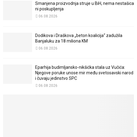
Smanjena proizvodnja struje u BiH, nema nestašica
ni poskupljenja
06.08.2026
Dodikova i Draškova „beton koalicija“ zadužila
Banjaluku za 18 miliona KM
06.08.2026
Eparhija budimljansko-nikšićka stala uz Vučića:
Njegove poruke unose mir među svetosavski narod
i čuvaju jedinstvo SPC
06.08.2026