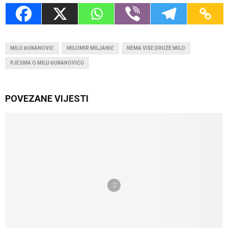
MILO ĐUKANOVIĆ
MILOMIR MILJANIĆ
NEMA VIŠE DRUŽE MILO
PJESMA O MILU ĐUKANOVIĆU
POVEZANE VIJESTI