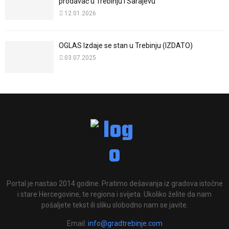
prodavač u Trebinju i Sarajevu
12.01.2026
OGLAS Izdaje se stan u Trebinju (IZDATO)
03.07.2025
Portal je nastao 2014 godine. Pratimo dešavanja iz gradova istočne
i stare Hercegovine, te regiona i svijeta. Ukoliko želite da nam
pošaljete tekst ili sliku slobodno nam se javite.
Email:
info@gradtrebinje.com