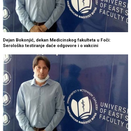
Dejan Bokonjić, dekan Medicinskog fakulteta u Foči:
Serološko testiranje daće odgovore i o vakcini