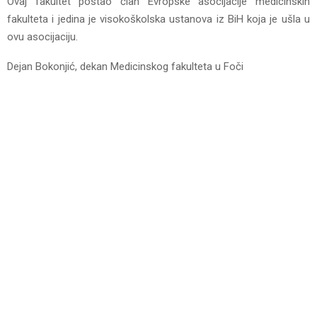
Ovaj fakultet postao član Evropske asocijacije medicinskih
fakulteta i jedina je visokoškolska ustanova iz BiH koja je ušla u
ovu asocijaciju.
Dejan Bokonjić, dekan Medicinskog fakulteta u Foči