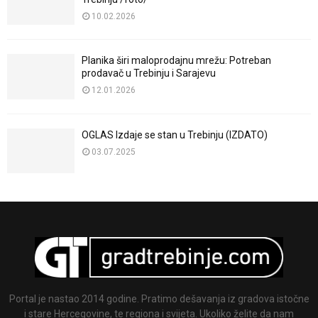
10.02.2026
Planika širi maloprodajnu mrežu: Potreban
prodavač u Trebinju i Sarajevu
12.01.2026
OGLAS Izdaje se stan u Trebinju (IZDATO)
03.07.2025
Portal je nastao 2014 godine. Pratimo dešavanja iz gradova istočne
i stare Hercegovine, te regiona i svijeta. Ukoliko želite da nam