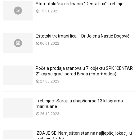
Stomatološka ordinacija “Denta Lux” Trebinje
15.01.2021
Estetski tretmani lica – Dr Jelena Nastić Đogović
06.01.2022
Počela prodaja stanova u 7. objektu SPK “CENTAR
2” koji se gradi pored Binga (Foto + Video)
27.06.2023
Trebinjac i Sarajlija uhapšeni sa 13 kilograma
marihuane
26.10.2023
IZDAJE SE: Namješten stan na najljepšoj lokaciji u
Trebinju /foto/