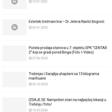
15.01.2021
Estetski tretmani lica – Dr Jelena Nastić Đogović
06.01.2022
Počela prodaja stanova u 7. objektu SPK “CENTAR
2” koji se gradi pored Binga (Foto + Video)
27.06.2023
Trebinjac i Sarajlija uhapšeni sa 13 kilograma
marihuane
26.10.2023
IZDAJE SE: Namješten stan na najljepšoj lokaciji u
Trebinju /foto/
10.02.2026