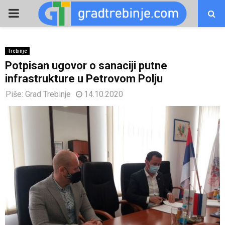
PRIMARY
MENU
Trebinje
Potpisan ugovor o sanaciji putne
infrastrukture u Petrovom Polju
Piše:
Grad Trebinje
14.10.2020