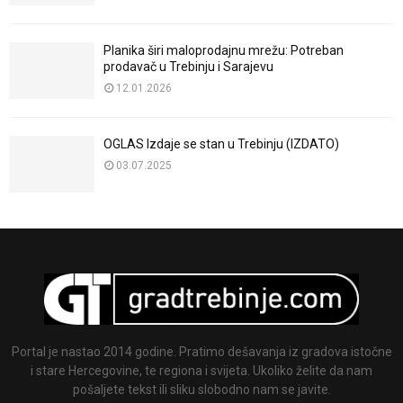
Planika širi maloprodajnu mrežu: Potreban
prodavač u Trebinju i Sarajevu
12.01.2026
OGLAS Izdaje se stan u Trebinju (IZDATO)
03.07.2025
Portal je nastao 2014 godine. Pratimo dešavanja iz gradova istočne
i stare Hercegovine, te regiona i svijeta. Ukoliko želite da nam
pošaljete tekst ili sliku slobodno nam se javite.