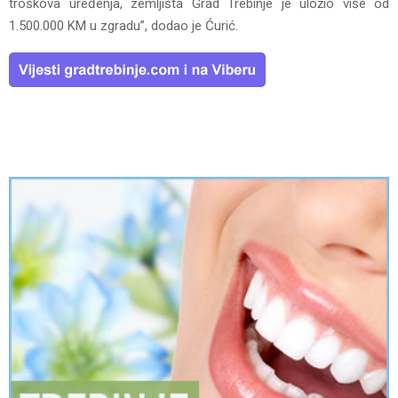
troškova uređenja, zemljišta Grad Trebinje je uložio više od
1.500.000 KM u zgradu”, dodao je Ćurić.