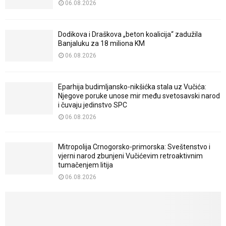
06.08.2026
Dodikova i Draškova „beton koalicija“ zadužila
Banjaluku za 18 miliona KM
06.08.2026
Eparhija budimljansko-nikšićka stala uz Vučića:
Njegove poruke unose mir među svetosavski narod
i čuvaju jedinstvo SPC
06.08.2026
Mitropolija Crnogorsko-primorska: Sveštenstvo i
vjerni narod zbunjeni Vučićevim retroaktivnim
tumačenjem litija
06.08.2026