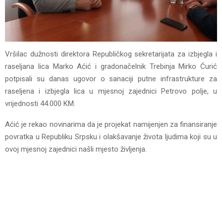
Vršilac dužnosti direktora Republičkog sekretarijata za izbjegla i
raseljana lica Marko Aćić i gradonačelnik Trebinja Mirko Ćurić
potpisali su danas ugovor o sanaciji putne infrastrukture za
raseljena i izbjegla lica u mjesnoj zajednici Petrovo polje, u
vrijednosti 44.000 KM.
Aćić je rekao novinarima da je projekat namijenjen za finansiranje
povratka u Republiku Srpsku i olakšavanje života ljudima koji su u
ovoj mjesnoj zajednici našli mjesto življenja.