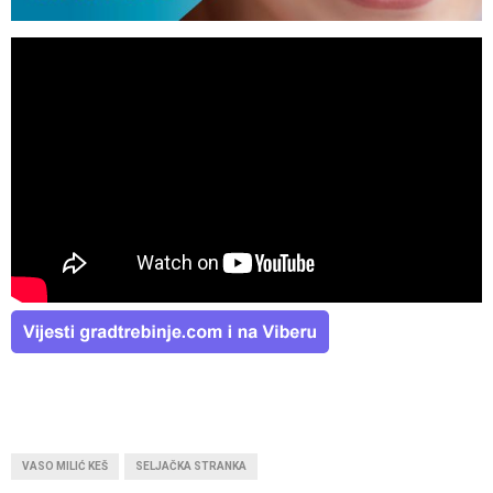
VASO MILIĆ KEŠ
SELJAČKA STRANKA