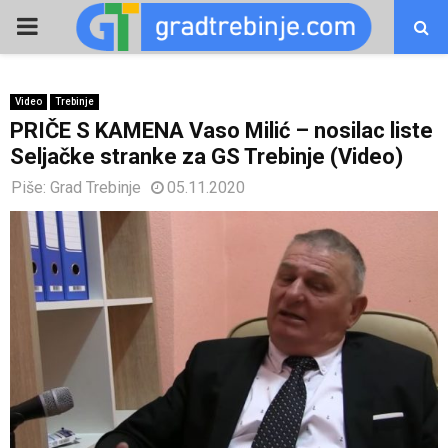
PRIMARY
MENU
Video
Trebinje
PRIČE S KAMENA Vaso Milić – nosilac liste
Seljačke stranke za GS Trebinje (Video)
Piše:
Grad Trebinje
05.11.2020