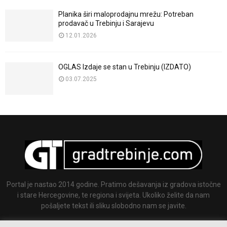
Planika širi maloprodajnu mrežu: Potreban
prodavač u Trebinju i Sarajevu
12.01.2026
OGLAS Izdaje se stan u Trebinju (IZDATO)
03.07.2025
Portal je nastao 2014 godine. Pratimo dešavanja iz gradova istočne
i stare Hercegovine, te regiona i svijeta. Ukoliko želite da nam
pošaljete tekst ili sliku slobodno nam se javite.
Email:
info@gradtrebinje.com