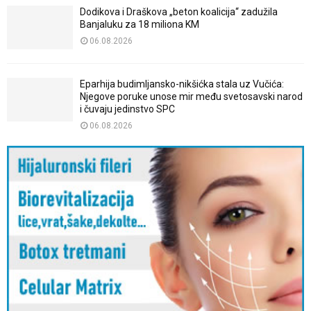
Dodikova i Draškova „beton koalicija“ zadužila
Banjaluku za 18 miliona KM
06.08.2026
Eparhija budimljansko-nikšićka stala uz Vučića:
Njegove poruke unose mir među svetosavski narod
i čuvaju jedinstvo SPC
06.08.2026