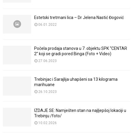
Estetski tretmani lica – Dr Jelena Nastić Đogović
06.01.2022
Počela prodaja stanova u 7. objektu SPK “CENTAR
2” koji se gradi pored Binga (Foto + Video)
27.06.2023
Trebinjac i Sarajlija uhapšeni sa 13 kilograma
marihuane
26.10.2023
IZDAJE SE: Namješten stan na najljepšoj lokaciji u
Trebinju /foto/
10.02.2026