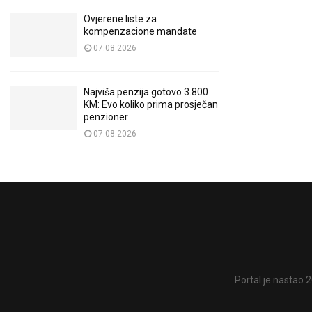
Ovjerene liste za
kompenzacione mandate
07.08.2026
Najviša penzija gotovo 3.800
KM: Evo koliko prima prosječan
penzioner
07.08.2026
Portal je nastao 2