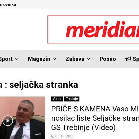
brovniku
N
Sport
Magazin
Zabava
Posao
Sp
 : seljačka stranka
Video
Trebinje
PRIČE S KAMENA Vaso Mil
nosilac liste Seljačke stra
GS Trebinje (Video)
05.11.2020