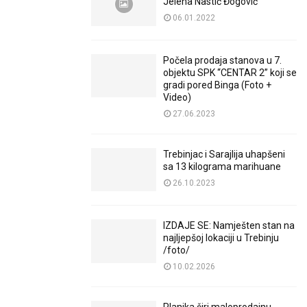
Jelena Nastić Đogović
06.01.2022
Počela prodaja stanova u 7.
objektu SPK “CENTAR 2” koji se
gradi pored Binga (Foto +
Video)
27.06.2023
Trebinjac i Sarajlija uhapšeni
sa 13 kilograma marihuane
26.10.2023
IZDAJE SE: Namješten stan na
najljepšoj lokaciji u Trebinju
/foto/
10.02.2026