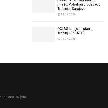
Planika širi maloprodajnu
mrežu: Potreban prodavač u
Trebinju i Sarajevu
12.01.2026
OGLAS Izdaje se stan u
Trebinju (IZDATO)
03.07.2025
 regiona i svijeta.