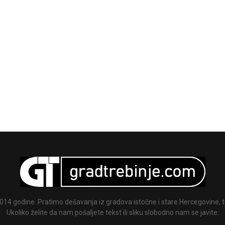
014 godine. Pratimo dešavanja iz gradova istočne i stare Hercegovine, te
Ukoliko želite da nam pošaljete tekst ili sliku slobodno nam se javite.