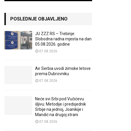
POSLEDNJE OBJAVLJENO
JU ZZZ RS – Trebinje:
Slobodna radna mjesta na dan
05.08.2026. godine
07.08.2026
Air Serbia uvodi zimske letove
prema Dubrovniku
07.08.2026
Neće svi Srbi pod Vučićevu
šljivu: Metodije i predsjednik
Srbije na jednoj, Joanikije i
Mandić na drugoj strani
07.08.2026