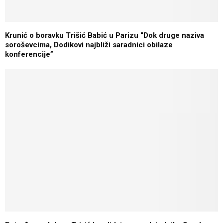
Krunić o boravku Trišić Babić u Parizu “Dok druge naziva
soroševcima, Dodikovi najbliži saradnici obilaze
konferencije”