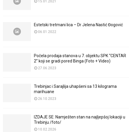
15.01.2021
Estetski tretmani lica – Dr Jelena Nastić Đogović
06.01.2022
Počela prodaja stanova u 7. objektu SPK “CENTAR
2” koji se gradi pored Binga (Foto + Video)
27.06.2023
Trebinjac i Sarajlija uhapšeni sa 13 kilograma
marihuane
26.10.2023
IZDAJE SE: Namješten stan na najljepšoj lokaciji u
Trebinju /foto/
10.02.2026