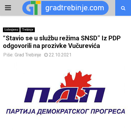
PRIMARY
MENU
Izdvojeno
Trebinje
“Stavio se u službu režima SNSD” Iz PDP
odgovorili na prozivke Vučurevića
Piše:
Grad Trebinje
22.10.2021