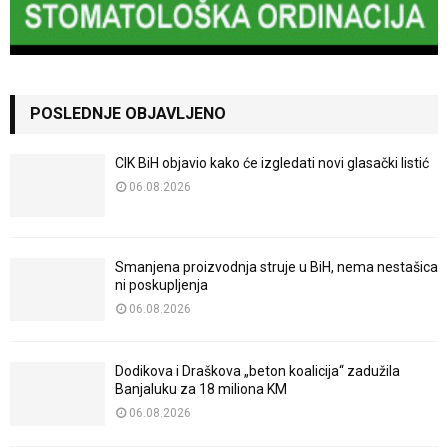
POSLEDNJE OBJAVLJENO
CIK BiH objavio kako će izgledati novi glasački listić
06.08.2026
Smanjena proizvodnja struje u BiH, nema nestašica
ni poskupljenja
06.08.2026
Dodikova i Draškova „beton koalicija“ zadužila
Banjaluku za 18 miliona KM
06.08.2026