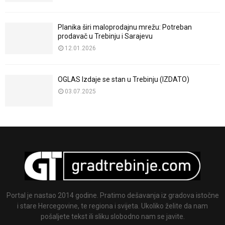
Planika širi maloprodajnu mrežu: Potreban
prodavač u Trebinju i Sarajevu
12.01.2026
OGLAS Izdaje se stan u Trebinju (IZDATO)
03.07.2025
Portal je nastao 2014 godine. Pratimo dešavanja iz gradova istočne
i stare Hercegovine, te regiona i svijeta. Ukoliko želite da nam
pošaljete tekst ili sliku slobodno nam se javite.