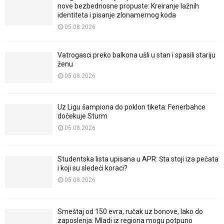
nove bezbednosne propuste: Kreiranje lažnih
identiteta i pisanje zlonamernog koda
05.08.2026
Vatrogasci preko balkona ušli u stan i spasili stariju
ženu
05.08.2026
Uz Ligu šampiona do poklon tiketa: Fenerbahce
dočekuje Sturm
05.08.2026
Studentska lista upisana u APR: Šta stoji iza pečata
i koji su sledeći koraci?
05.08.2026
Smeštaj od 150 evra, ručak uz bonove, lako do
zaposlenja: Mladi iz regiona mogu potpuno