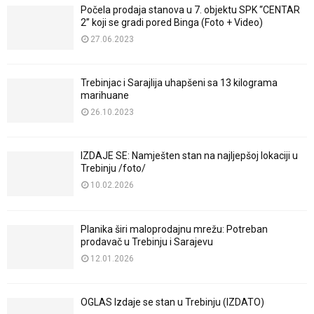
Počela prodaja stanova u 7. objektu SPK “CENTAR
2” koji se gradi pored Binga (Foto + Video)
27.06.2023
Trebinjac i Sarajlija uhapšeni sa 13 kilograma
marihuane
26.10.2023
IZDAJE SE: Namješten stan na najljepšoj lokaciji u
Trebinju /foto/
10.02.2026
Planika širi maloprodajnu mrežu: Potreban
prodavač u Trebinju i Sarajevu
12.01.2026
OGLAS Izdaje se stan u Trebinju (IZDATO)