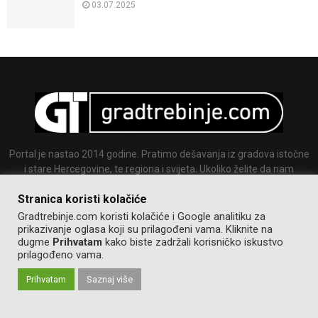
03.07.2025
Portal je nastao 2014 godine. Pratimo dešavanja iz gradova istočne
i stare Hercegovine, te regiona i svijeta. Ukoliko želite da nam
pošaljete tekst ili sliku slobodno nam se javite.
Stranica koristi kolačiće
Email:
info@gradtrebinje.com
Gradtrebinje.com koristi kolačiće i Google analitiku za
prikazivanje oglasa koji su prilagođeni vama. Kliknite na
dugme
Prihvatam
kako biste zadržali korisničko iskustvo
prilagođeno vama.
Prihvatam
Saznaj više
@2014-2020. Sva prava zadržana.
Pravila korištenja
Izrada:
GT team