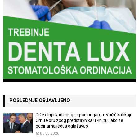
POSLEDNJE OBJAVLJENO
Diže oluju kad mu gori pod nogama: Vučić kritikuje
Crnu Goru zbog predstavnika u Kninu, iako se
godinama jedva oglašavao
06.08.2026