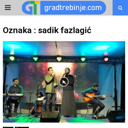
PRIMARY
MENU
Oznaka : sadik fazlagić