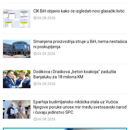
CIK BiH objavio kako će izgledati novi glasački listić
06.08.2026
Smanjena proizvodnja struje u BiH, nema nestašica
ni poskupljenja
06.08.2026
Dodikova i Draškova „beton koalicija“ zadužila
Banjaluku za 18 miliona KM
06.08.2026
Eparhija budimljansko-nikšićka stala uz Vučića:
Njegove poruke unose mir među svetosavski narod
i čuvaju jedinstvo SPC
06.08.2026