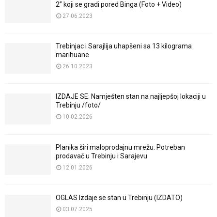
2” koji se gradi pored Binga (Foto + Video)
27.06.2023
Trebinjac i Sarajlija uhapšeni sa 13 kilograma
marihuane
26.10.2023
IZDAJE SE: Namješten stan na najljepšoj lokaciji u
Trebinju /foto/
10.02.2026
Planika širi maloprodajnu mrežu: Potreban
prodavač u Trebinju i Sarajevu
12.01.2026
OGLAS Izdaje se stan u Trebinju (IZDATO)
03.07.2025