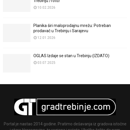
Trebinju /foto/
10.02.2026
Planika širi maloprodajnu mrežu: Potreban
prodavač u Trebinju i Sarajevu
12.01.2026
OGLAS Izdaje se stan u Trebinju (IZDATO)
03.07.2025
Portal je nastao 2014 godine. Pratimo dešavanja iz gradova istočne
i stare Hercegovine, te regiona i svijeta. Ukoliko želite da nam