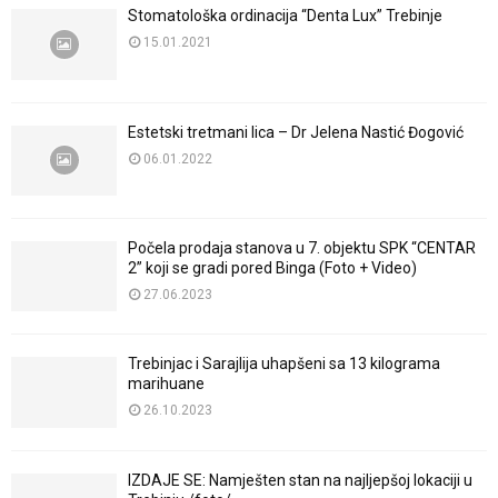
Stomatološka ordinacija “Denta Lux” Trebinje
15.01.2021
Estetski tretmani lica – Dr Jelena Nastić Đogović
06.01.2022
Počela prodaja stanova u 7. objektu SPK “CENTAR
2” koji se gradi pored Binga (Foto + Video)
27.06.2023
Trebinjac i Sarajlija uhapšeni sa 13 kilograma
marihuane
26.10.2023
IZDAJE SE: Namješten stan na najljepšoj lokaciji u