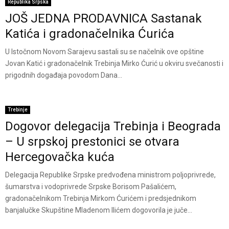
Republika Srpska
JOŠ JEDNA PRODAVNICA Sastanak
Katića i gradonačelnika Ćurića
U Istočnom Novom Sarajevu sastali su se načelnik ove opštine
Jovan Katić i gradonačelnik Trebinja Mirko Ćurić u okviru svečanosti i
prigodnih događaja povodom Dana...
Trebinje
Dogovor delegacija Trebinja i Beograda
– U srpskoj prestonici se otvara
Hercegovačka kuća
Delegacija Republike Srpske predvođena ministrom poljoprivrede,
šumarstva i vodoprivrede Srpske Borisom Pašalićem,
gradonačelnikom Trebinja Mirkom Ćurićem i predsjednikom
banjalučke Skupštine Mladenom Ilićem dogovorila je juče...