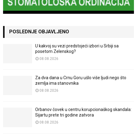
POSLEDNJE OBJAVLJENO
U kakvoj su vezi predstojeći izbori u Srbiji sa
posetom Zelenskog?
08.08.2026
Za dva dana u Crnu Goru ušlo više ljudi nego što
zemlja ima stanovnika
08.08.2026
Orbanov čovek u centru korupcionaškog skandala:
Sijartu prete tri godine zatvora
08.08.2026