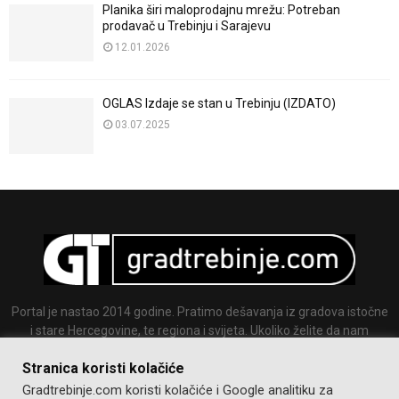
Planika širi maloprodajnu mrežu: Potreban
prodavač u Trebinju i Sarajevu
12.01.2026
OGLAS Izdaje se stan u Trebinju (IZDATO)
03.07.2025
Portal je nastao 2014 godine. Pratimo dešavanja iz gradova istočne
i stare Hercegovine, te regiona i svijeta. Ukoliko želite da nam
pošaljete tekst ili sliku slobodno nam se javite.
Stranica koristi kolačiće
Email:
info@gradtrebinje.com
Gradtrebinje.com koristi kolačiće i Google analitiku za