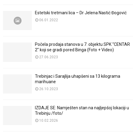
Estetski tretmani lica – Dr Jelena Nastić Đogović
06.01.2022
Počela prodaja stanova u 7. objektu SPK “CENTAR
2” koji se gradi pored Binga (Foto + Video)
27.06.2023
Trebinjac i Sarajlija uhapšeni sa 13 kilograma
marihuane
26.10.2023
IZDAJE SE: Namješten stan na najljepšoj lokaciji u
Trebinju /foto/
10.02.2026