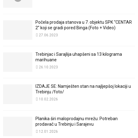
Počela prodaja stanova u 7. objektu SPK “CENTAR
2” koji se gradi pored Binga (Foto + Video)
27.06.2023
Trebinjac i Sarajlija uhapšeni sa 13 kilograma
marihuane
26.10.2023
IZDAJE SE: Namješten stan na najljepšoj lokaciji u
Trebinju /foto/
10.02.2026
Planika širi maloprodajnu mrežu: Potreban
prodavač u Trebinju i Sarajevu
12.01.2026