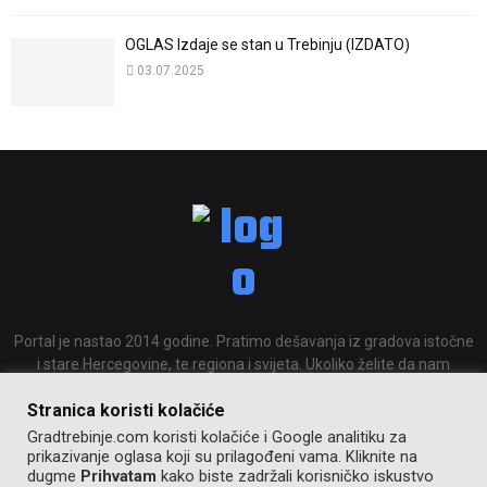
OGLAS Izdaje se stan u Trebinju (IZDATO)
03.07.2025
Portal je nastao 2014 godine. Pratimo dešavanja iz gradova istočne
i stare Hercegovine, te regiona i svijeta. Ukoliko želite da nam
pošaljete tekst ili sliku slobodno nam se javite.
Stranica koristi kolačiće
Email:
info@gradtrebinje.com
Gradtrebinje.com koristi kolačiće i Google analitiku za
prikazivanje oglasa koji su prilagođeni vama. Kliknite na
dugme
Prihvatam
kako biste zadržali korisničko iskustvo