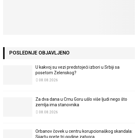
POSLEDNJE OBJAVLJENO
U kakvoj su vezi predstojeći izbori u Srbiji sa
posetom Zelenskog?
08.08.2026
Za dva dana u Crnu Goru ušlo više ljudi nego što
zemlja ima stanovnika
08.08.2026
Orbanov čovek u centru korupcionaškog skandala:
Sijartu prete tri godine zatvora