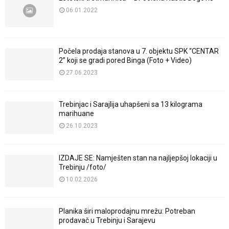
06.01.2022
Počela prodaja stanova u 7. objektu SPK “CENTAR
2” koji se gradi pored Binga (Foto + Video)
27.06.2023
Trebinjac i Sarajlija uhapšeni sa 13 kilograma
marihuane
26.10.2023
IZDAJE SE: Namješten stan na najljepšoj lokaciji u
Trebinju /foto/
10.02.2026
Planika širi maloprodajnu mrežu: Potreban
prodavač u Trebinju i Sarajevu