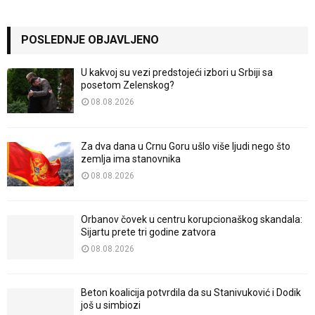
POSLEDNJE OBJAVLJENO
U kakvoj su vezi predstojeći izbori u Srbiji sa
posetom Zelenskog?
08.08.2026
Za dva dana u Crnu Goru ušlo više ljudi nego što
zemlja ima stanovnika
08.08.2026
Orbanov čovek u centru korupcionaškog skandala:
Sijartu prete tri godine zatvora
08.08.2026
Beton koalicija potvrdila da su Stanivuković i Dodik
još u simbiozi