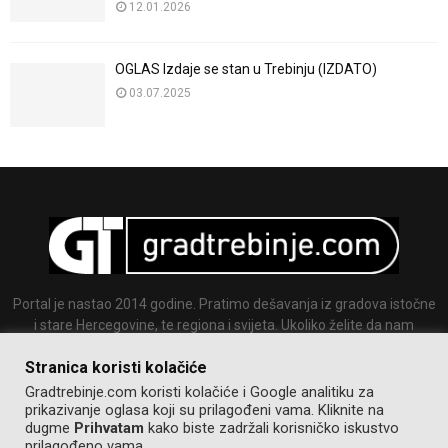
12.01.2026
OGLAS Izdaje se stan u Trebinju (IZDATO)
03.07.2025
Portal je nastao 2014 godine. Pratimo dešavanja iz gradova istočne
i stare Hercegovine, te regiona i svijeta. Ukoliko želite da nam
pošaljete tekst ili sliku slobodno nam se javite.
Stranica koristi kolačiće
Email:
info@gradtrebinje.com
Gradtrebinje.com koristi kolačiće i Google analitiku za
prikazivanje oglasa koji su prilagođeni vama. Kliknite na
dugme
Prihvatam
kako biste zadržali korisničko iskustvo
prilagođeno vama.