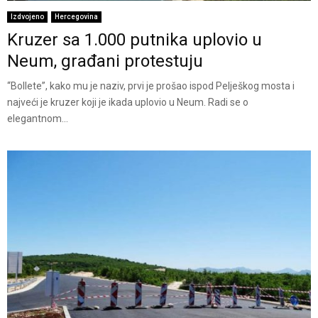
Izdvojeno
Hercegovina
Kruzer sa 1.000 putnika uplovio u
Neum, građani protestuju
“Bollete”, kako mu je naziv, prvi je prošao ispod Pelješkog mosta i
najveći je kruzer koji je ikada uplovio u Neum. Radi se o
elegantnom...