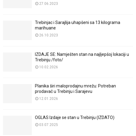
27.06.2023
Trebinjac i Sarajlija uhapšeni sa 13 kilograma
marihuane
26.10.2023
IZDAJE SE: Namješten stan na najljepšoj lokaciji u
Trebinju /foto/
10.02.2026
Planika širi maloprodajnu mrežu: Potreban
prodavač u Trebinju i Sarajevu
12.01.2026
OGLAS Izdaje se stan u Trebinju (IZDATO)
03.07.2025