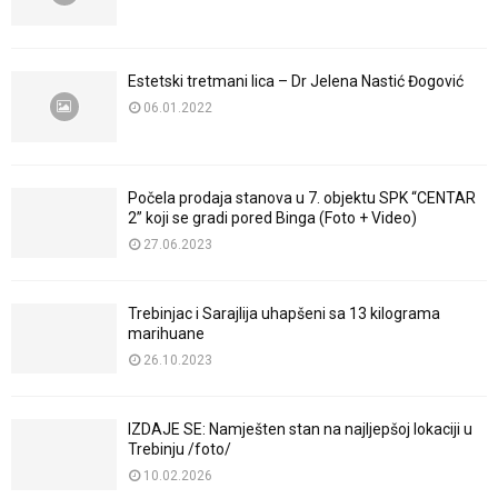
Estetski tretmani lica – Dr Jelena Nastić Đogović
06.01.2022
Počela prodaja stanova u 7. objektu SPK “CENTAR
2” koji se gradi pored Binga (Foto + Video)
27.06.2023
Trebinjac i Sarajlija uhapšeni sa 13 kilograma
marihuane
26.10.2023
IZDAJE SE: Namješten stan na najljepšoj lokaciji u
Trebinju /foto/
10.02.2026