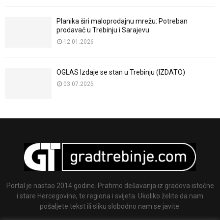
Planika širi maloprodajnu mrežu: Potreban
prodavač u Trebinju i Sarajevu
12.01.2026
OGLAS Izdaje se stan u Trebinju (IZDATO)
03.07.2025
Portal je nastao 2014 godine. Pratimo dešavanja iz gradova istočne
i stare Hercegovine, te regiona i svijeta. Ukoliko želite da nam
pošaljete tekst ili sliku slobodno nam se javite.