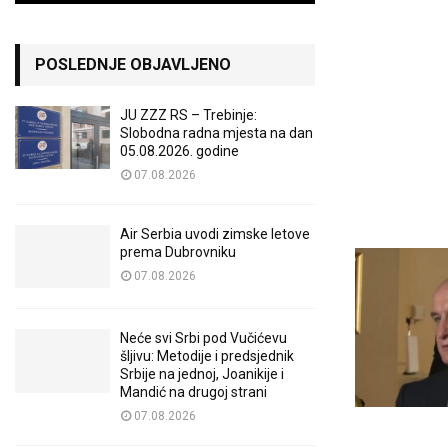
POSLEDNJE OBJAVLJENO
JU ZZZ RS – Trebinje:
Slobodna radna mjesta na dan
05.08.2026. godine
07.08.2026
Air Serbia uvodi zimske letove
prema Dubrovniku
07.08.2026
Neće svi Srbi pod Vučićevu
šljivu: Metodije i predsjednik
Srbije na jednoj, Joanikije i
Mandić na drugoj strani
07.08.2026