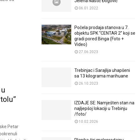
Jelena Nastić Đogović
06.01.2022
Počela prodaja stanova u 7.
objektu SPK “CENTAR 2” koji se
gradi pored Binga (Foto +
Video)
27.06.2023
Trebinjac i Sarajlija uhapšeni
sa 13 kilograma marihuane
26.10.2023
 u
tolu”
IZDAJE SE: Namješten stan na
najljepšoj lokaciji u Trebinju
/foto/
10.02.2026
pske Petar
pokrenuli