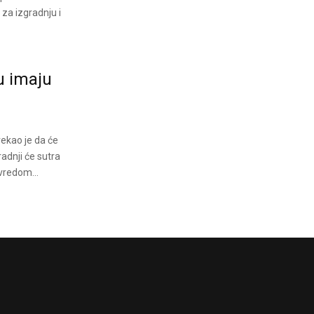
 za izgradnju i
ju imaju
rekao je da će
adnji će sutra
vredom...