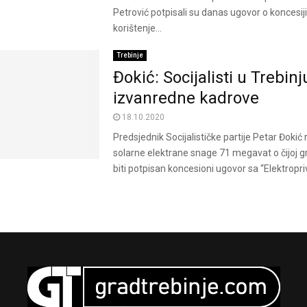
Petrović potpisali su danas ugovor o koncesiji
korištenje...
Trebinje
Đokić: Socijalisti u Trebin
izvanredne kadrove
18.10.2020
Predsjednik Socijalističke partije Petar Đokić 
solarne elektrane snage 71 megavat o čijoj gr
biti potpisan koncesioni ugovor sa “Elektropri