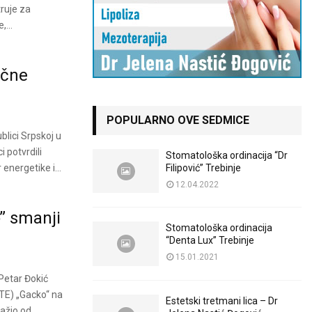
truje za
...
ične
POPULARNO OVE SEDMICE
lici Srpskoj u
 potvrdili
Stomatološka ordinacija “Dr
energetike i...
Filipović” Trebinje
12.04.2022
” smanji
Stomatološka ordinacija
“Denta Lux” Trebinje
15.01.2021
 Petar Đokić
iTE) „Gacko“ na
Estetski tretmani lica – Dr
ražio od