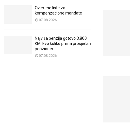
Ovjerene liste za
kompenzacione mandate
07.08.2026
Najviša penzija gotovo 3.800
KM: Evo koliko prima prosječan
penzioner
07.08.2026