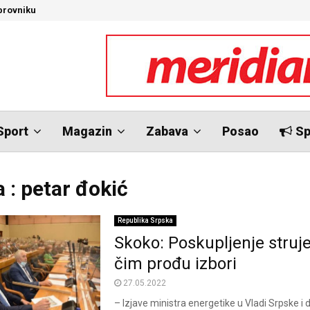
brovniku
N
Sport
Magazin
Zabava
Posao
Sp
 : petar đokić
Republika Srpska
Skoko: Poskupljenje struje
čim prođu izbori
27.05.2022
– Izjave ministra energetike u Vladi Srpske i 