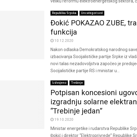
veliku reformu elektroenergetskog sektora, čiji j
Republika Srpska
Uncategorised
Đokić POKAZAO ZUBE, traž
funkcija
10.12.2020
Nakon odlaska Demokratskog narodnog save
izbacivanja Socijalističke partije Srpke iz vlad
novi talas nezadovoljstva započeo je predsje
Socijalističke partije RS i ministar u...
Izdvojeno
Trebinje
Potpisan koncesioni ugov
izgradnju solarne elektra
“Trebinje jedan”
19.10.2020
Ministar energetike i rudarstva Republike Sr
Đokić i direktor “Elektroprivrede” Republike 