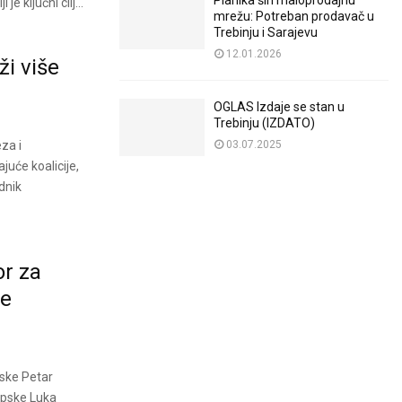
Planika širi maloprodajnu
e ključni cilj...
mrežu: Potreban prodavač u
Trebinju i Sarajevu
12.01.2026
i više
OGLAS Izdaje se stan u
Trebinju (IZDATO)
za i
03.07.2025
ajuće koalicije,
dnik
or za
ne
pske Petar
Srpske Luka