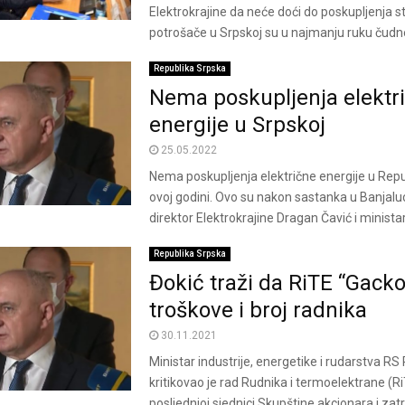
Elektrokrajine da neće doći do poskupljenja s
potrošače u Srpskoj su u najmanju ruku čudne,
Republika Srpska
Nema poskupljenja elektr
energije u Srpskoj
25.05.2022
Nema poskupljenja električne energije u Repub
ovoj godini. Ovo su nakon sastanka u Banjaluci
direktor Elektrokrajine Dragan Čavić i ministar 
Republika Srpska
Đokić traži da RiTE “Gacko
troškove i broj radnika
30.11.2021
Ministar industrije, energetike i rudarstva RS
kritikovao je rad Rudnika i termoelektrane (R
posljednjoj sjednici Skupštine akcionara i zat