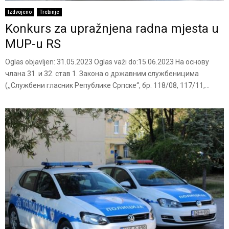
Izdvojeno
Trebinje
Konkurs za upražnjena radna mjesta u
MUP-u RS
Oglas objavljen: 31.05.2023 Oglas važi do:15.06.2023 На основу
члана 31. и 32. став 1. Закона о државним службеницима
(,,Службени гласник Републике Српске“, бр. 118/08, 117/11,...