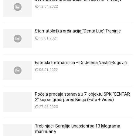
12.04.2022
Stomatološka ordinacija “Denta Lux” Trebinje
15.01.2021
Estetski tretmani lica – Dr Jelena Nastić Đogović
06.01.2022
Počela prodaja stanova u 7. objektu SPK “CENTAR
2” koji se gradi pored Binga (Foto + Video)
27.06.2023
Trebinjac i Sarajlija uhapšeni sa 13 kilograma
marihuane