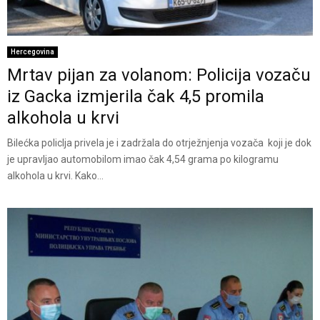
Hercegovina
Mrtav pijan za volanom: Policija vozaču
iz Gacka izmjerila čak 4,5 promila
alkohola u krvi
Bilećka policIja privela je i zadržala do otrježnjenja vozača koji je dok
je upravljao automobilom imao čak 4,54 grama po kilogramu
alkohola u krvi. Kako...