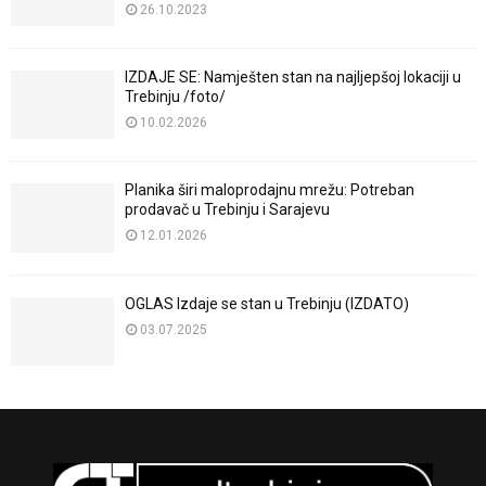
26.10.2023
IZDAJE SE: Namješten stan na najljepšoj lokaciji u
Trebinju /foto/
10.02.2026
Planika širi maloprodajnu mrežu: Potreban
prodavač u Trebinju i Sarajevu
12.01.2026
OGLAS Izdaje se stan u Trebinju (IZDATO)
03.07.2025