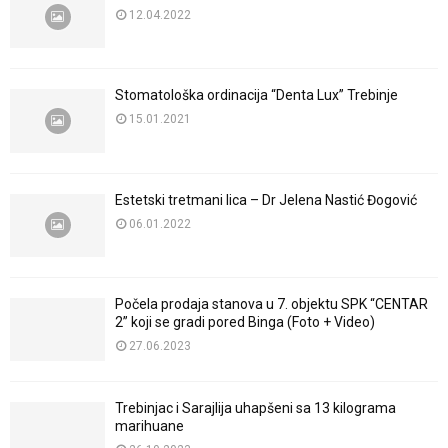
12.04.2022
Stomatološka ordinacija “Denta Lux” Trebinje
15.01.2021
Estetski tretmani lica – Dr Jelena Nastić Đogović
06.01.2022
Počela prodaja stanova u 7. objektu SPK “CENTAR
2” koji se gradi pored Binga (Foto + Video)
27.06.2023
Trebinjac i Sarajlija uhapšeni sa 13 kilograma
marihuane