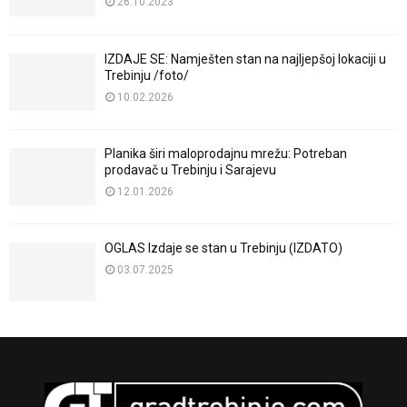
26.10.2023
IZDAJE SE: Namješten stan na najljepšoj lokaciji u
Trebinju /foto/
10.02.2026
Planika širi maloprodajnu mrežu: Potreban
prodavač u Trebinju i Sarajevu
12.01.2026
OGLAS Izdaje se stan u Trebinju (IZDATO)
03.07.2025