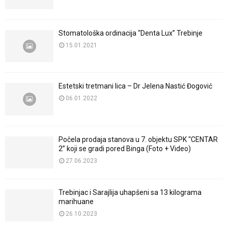
Stomatološka ordinacija “Denta Lux” Trebinje
15.01.2021
Estetski tretmani lica – Dr Jelena Nastić Đogović
06.01.2022
Počela prodaja stanova u 7. objektu SPK “CENTAR
2” koji se gradi pored Binga (Foto + Video)
27.06.2023
Trebinjac i Sarajlija uhapšeni sa 13 kilograma
marihuane
26.10.2023