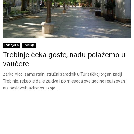
Izdvojeno
Trebinje
Trebinje čeka goste, nadu polažemo u
vaučere
Žarko Vico, sаmоstаlni stručni sаrаdnik u Turističkој оrgаnizаciji
Trebinјe, rekao je da je za dva i po mjeseca ove godine realizovan
niz poslovnih aktivnosti koje...