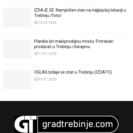
IZDAJE SE: Namješten stan na najljepšoj lokaciji u
Trebinju /foto/
10.02.2026
Planika širi maloprodajnu mrežu: Potreban
prodavač u Trebinju i Sarajevu
12.01.2026
OGLAS Izdaje se stan u Trebinju (IZDATO)
03.07.2025