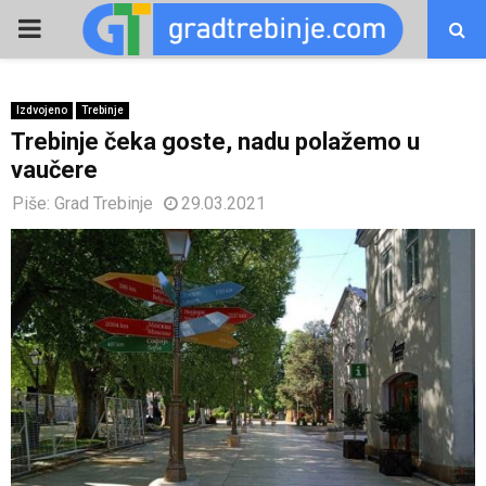
PRIMARY
MENU
Izdvojeno
Trebinje
Trebinje čeka goste, nadu polažemo u
vaučere
Piše:
Grad Trebinje
29.03.2021