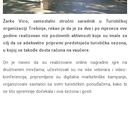
Žarko Vico, sаmоstаlni stručni sаrаdnik u Turističkој
оrgаnizаciji Trebinјe, rekao je da je za dva i po mjeseca ove
godine realizovan niz poslovnih aktivnosti koje su imale za
cilj da se adekvatno pripremi predstojeća turistička sezona,
u kojoj se takođe dosta računa na vaučere.
On je naveo da su realizovane online nagradne igre na
društvenim mrežama, učestvovali su na više vebinara i video-
konferencija, pripremljene su digitalne marketinške kampanje,
organizovani sastanci sa svim turističkim ponuđačima, kako bi
se što spremnije dočekala i ova sezona i gosti.