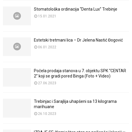
Stomatološka ordinacija “Denta Lux” Trebinje
15.01.2021
Estetski tretmani lica – Dr Jelena Nastić Đogović
06.01.2022
Počela prodaja stanova u 7. objektu SPK “CENTAR
2” koji se gradi pored Binga (Foto + Video)
27.06.2023
Trebinjac i Sarajlija uhapšeni sa 13 kilograma
marihuane
26.10.2023