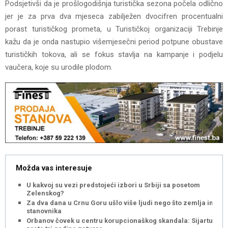
Podsjetivši da je prošlogodišnja turistička sezona počela odlično
jer je za prva dva mjeseca zabilježen dvocifren procentualni
porast turističkog prometa, u Turističkoj organizaciji Trebinje
kažu da je onda nastupio višemjesečni period potpune obustave
turističkih tokova, ali se fokus stavlja na kampanje i podjelu
vaučera, koje su urodile plodom.
Možda vas interesuje
U kakvoj su vezi predstojeći izbori u Srbiji sa posetom
Zelenskog?
Za dva dana u Crnu Goru ušlo više ljudi nego što zemlja ima
stanovnika
Orbanov čovek u centru korupcionaškog skandala: Sijartu