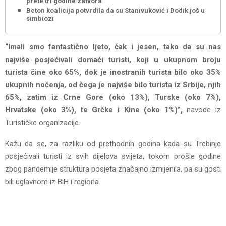
prete tri godine zatvora
Beton koalicija potvrdila da su Stanivuković i Dodik još u
simbiozi
“Imali smo fantastično ljeto, čak i jesen, tako da su nas
najviše posjećivali domaći turisti, koji u ukupnom broju
turista čine oko 65%, dok je inostranih turista bilo oko 35%
ukupnih noćenja, od čega je najviše bilo turista iz Srbije, njih
65%, zatim iz Crne Gore (oko 13%), Turske (oko 7%),
Hrvatske (oko 3%), te Grčke i Kine (oko 1%)”,
navode iz
Turističke organizacije.
Kažu da se, za razliku od prethodnih godina kada su Trebinje
posjećivali turisti iz svih dijelova svijeta, tokom prošle godine
zbog pandemije struktura posjeta značajno izmijenila, pa su gosti
bili uglavnom iz BiH i regiona.