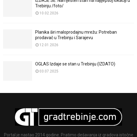
IZDAJE SE: Namješten stan na najljepšoj lokaciji u
Trebinju /foto/
10.02.2026
Planika širi maloprodajnu mrežu: Potreban
prodavač u Trebinju i Sarajevu
12.01.2026
OGLAS Izdaje se stan u Trebinju (IZDATO)
03.07.2025
Portal je nastao 2014 godine. Pratimo dešavanja iz gradova istočne