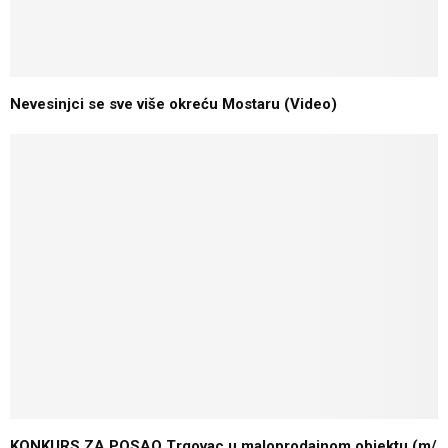
Nevesinjci se sve više okreću Mostaru (Video)
KONKURS ZA POSAO Trgovac u maloprodajnom objektu (m/