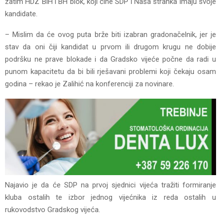
zatim HDZ BiH i BH blok, koji čine SDP i Naša stranka imaju svoje
kandidate.
– Mislim da će ovog puta brže biti izabran gradonačelnik, jer je
stav da oni čiji kandidat u prvom ili drugom krugu ne dobije
podršku ne prave blokade i da Gradsko vijeće počne da radi u
punom kapacitetu da bi bili rješavani problemi koji čekaju osam
godina – rekao je Zalihić na konferenciji za novinare.
Najavio je da će SDP na prvoj sjednici vijeća tražiti formiranje
kluba ostalih te izbor jednog vijećnika iz reda ostalih u
rukovodstvo Gradskog vijeća.