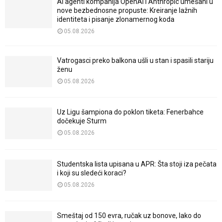
AI agenti kompanija OpenAI i Anthropic umešani u
nove bezbednosne propuste: Kreiranje lažnih
identiteta i pisanje zlonamernog koda
05.08.2026
Vatrogasci preko balkona ušli u stan i spasili stariju
ženu
05.08.2026
Uz Ligu šampiona do poklon tiketa: Fenerbahce
dočekuje Sturm
05.08.2026
Studentska lista upisana u APR: Šta stoji iza pečata
i koji su sledeći koraci?
05.08.2026
Smeštaj od 150 evra, ručak uz bonove, lako do