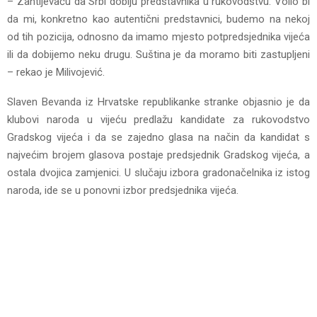
– Zahtijevaću da Srbi dobiju predstavnika u rukovodstvu. Volio bi
da mi, konkretno kao autentični predstavnici, budemo na nekoj
od tih pozicija, odnosno da imamo mjesto potpredsjednika vijeća
ili da dobijemo neku drugu. Suština je da moramo biti zastupljeni
– rekao je Milivojević.
Slaven Bevanda iz Hrvatske republikanke stranke objasnio je da
klubovi naroda u vijeću predlažu kandidate za rukovodstvo
Gradskog vijeća i da se zajedno glasa na način da kandidat s
najvećim brojem glasova postaje predsjednik Gradskog vijeća, a
ostala dvojica zamjenici. U slučaju izbora gradonačelnika iz istog
naroda, ide se u ponovni izbor predsjednika vijeća.