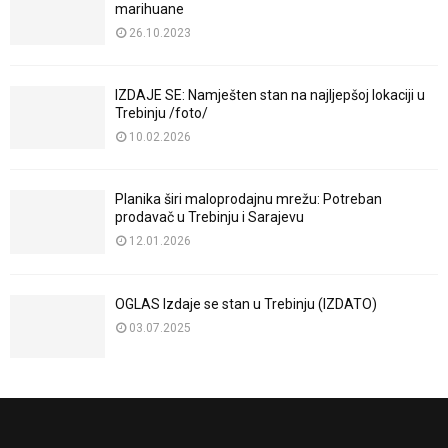
marihuane
26.10.2023
IZDAJE SE: Namješten stan na najljepšoj lokaciji u
Trebinju /foto/
10.02.2026
Planika širi maloprodajnu mrežu: Potreban
prodavač u Trebinju i Sarajevu
12.01.2026
OGLAS Izdaje se stan u Trebinju (IZDATO)
03.07.2025