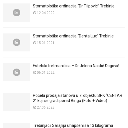
Stomatološka ordinacija “Dr Filipović” Trebinje
12.04.2022
Stomatološka ordinacija “Denta Lux” Trebinje
15.01.2021
Estetski tretmani lica – Dr Jelena Nastić Đogović
06.01.2022
Počela prodaja stanova u 7. objektu SPK “CENTAR
2” koji se gradi pored Binga (Foto + Video)
27.06.2023
Trebinjac i Sarajlija uhapšeni sa 13 kilograma