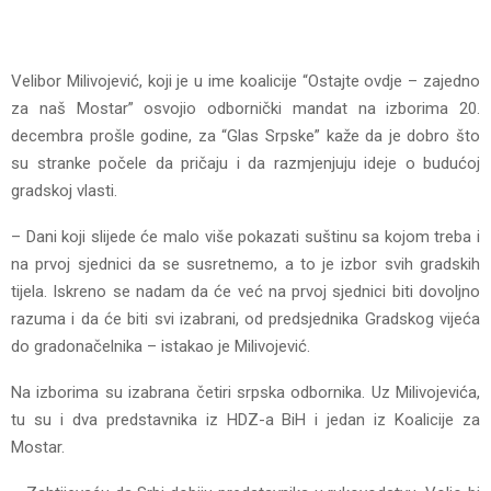
Velibor Milivojević, koji je u ime koalicije “Ostajte ovdje – zajedno
za naš Mostar” osvojio odbornički mandat na izborima 20.
decembra prošle godine, za “Glas Srpske” kaže da je dobro što
su stranke počele da pričaju i da razmjenjuju ideje o budućoj
gradskoj vlasti.
– Dani koji slijede će malo više pokazati suštinu sa kojom treba i
na prvoj sjednici da se susretnemo, a to je izbor svih gradskih
tijela. Iskreno se nadam da će već na prvoj sjednici biti dovoljno
razuma i da će biti svi izabrani, od predsjednika Gradskog vijeća
do gradonačelnika – istakao je Milivojević.
Na izborima su izabrana četiri srpska odbornika. Uz Milivojevića,
tu su i dva predstavnika iz HDZ-a BiH i jedan iz Koalicije za
Mostar.