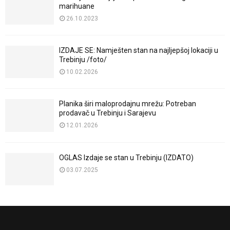
marihuane
26.10.2023
IZDAJE SE: Namješten stan na najljepšoj lokaciji u
Trebinju /foto/
10.02.2026
Planika širi maloprodajnu mrežu: Potreban
prodavač u Trebinju i Sarajevu
12.01.2026
OGLAS Izdaje se stan u Trebinju (IZDATO)
03.07.2025