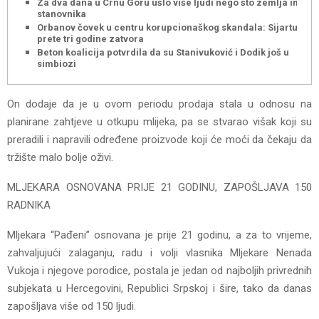
Za dva dana u Crnu Goru ušlo više ljudi nego što zemlja ima
stanovnika
Orbanov čovek u centru korupcionaškog skandala: Sijartu
prete tri godine zatvora
Beton koalicija potvrdila da su Stanivuković i Dodik još u
simbiozi
On dodaje da je u ovom periodu prodaja stala u odnosu na
planirane zahtjeve u otkupu mlijeka, pa se stvarao višak koji su
preradili i napravili određene proizvode koji će moći da čekaju da
tržište malo bolje oživi.
MLJEKARA OSNOVANA PRIJE 21 GODINU, ZAPOŠLJAVA 150
RADNIKA
Mljekara “Pađeni” osnovana je prije 21 godinu, a za to vrijeme,
zahvaljujući zalaganju, radu i volji vlasnika Mljekare Nenada
Vukoja i njegove porodice, postala je jedan od najboljih privrednih
subjekata u Hercegovini, Republici Srpskoj i šire, tako da danas
zapošljava više od 150 ljudi.