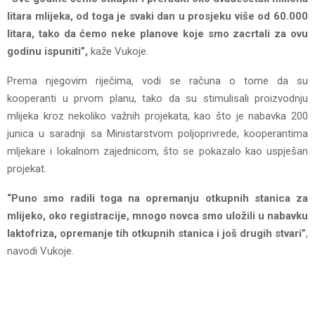
litara mlijeka, od toga je svaki dan u prosjeku više od 60.000
litara, tako da ćemo neke planove koje smo zacrtali za ovu
godinu ispuniti”,
kaže Vukoje.
Prema njegovim riječima, vodi se računa o tome da su
kooperanti u prvom planu, tako da su stimulisali proizvodnju
mlijeka kroz nekoliko važnih projekata, kao što je nabavka 200
junica u saradnji sa Ministarstvom poljoprivrede, kooperantima
mljekare i lokalnom zajednicom, što se pokazalo kao uspješan
projekat.
“Puno smo radili toga na opremanju otkupnih stanica za
mlijeko, oko registracije, mnogo novca smo uložili u nabavku
laktofriza, opremanje tih otkupnih stanica i još drugih stvari”
,
navodi Vukoje.