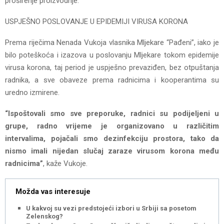
proširenje proizvodnje.
USPJEŠNO POSLOVANJE U EPIDEMIJI VIRUSA KORONA
Prema riječima Nenada Vukoja vlasnika Mljekare “Pađeni”, iako je
bilo poteškoća i izazova u poslovanju Mljekare tokom epidemije
virusa korona, taj period je uspješno prevaziđen, bez otpuštanja
radnika, a sve obaveze prema radnicima i kooperantima su
uredno izmirene.
“Ispoštovali smo sve preporuke, radnici su podijeljeni u
grupe, radno vrijeme je organizovano u različitim
intervalima, pojačali smo dezinfekciju prostora, tako da
nismo imali nijedan slučaj zaraze virusom korona među
radnicima”
, kaže Vukoje.
Možda vas interesuje
U kakvoj su vezi predstojeći izbori u Srbiji sa posetom
Zelenskog?