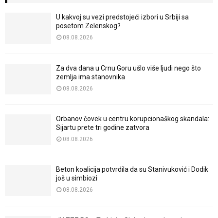
U kakvoj su vezi predstojeći izbori u Srbiji sa
posetom Zelenskog?
08.08.2026
Za dva dana u Crnu Goru ušlo više ljudi nego što
zemlja ima stanovnika
08.08.2026
Orbanov čovek u centru korupcionaškog skandala:
Sijartu prete tri godine zatvora
08.08.2026
Beton koalicija potvrdila da su Stanivuković i Dodik
još u simbiozi
08.08.2026