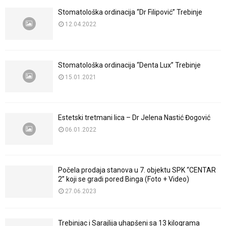
Stomatološka ordinacija “Dr Filipović” Trebinje
12.04.2022
Stomatološka ordinacija “Denta Lux” Trebinje
15.01.2021
Estetski tretmani lica – Dr Jelena Nastić Đogović
06.01.2022
Počela prodaja stanova u 7. objektu SPK “CENTAR
2” koji se gradi pored Binga (Foto + Video)
27.06.2023
Trebinjac i Sarajlija uhapšeni sa 13 kilograma