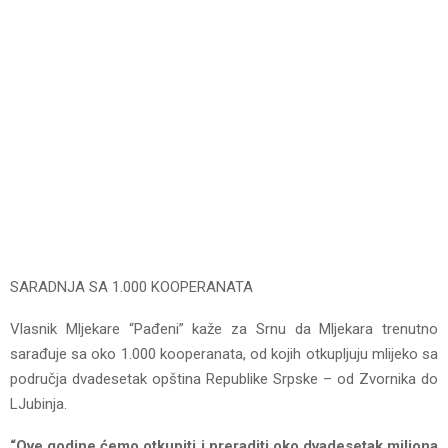
SARADNJA SA 1.000 KOOPERANATA
Vlasnik Mljekare “Pađeni” kaže za Srnu da Mljekara trenutno
sarađuje sa oko 1.000 kooperanata, od kojih otkupljuju mlijeko sa
područja dvadesetak opština Republike Srpske – od Zvornika do
LJubinja.
“Ove godine ćemo otkupiti i preraditi oko dvadesetak miliona