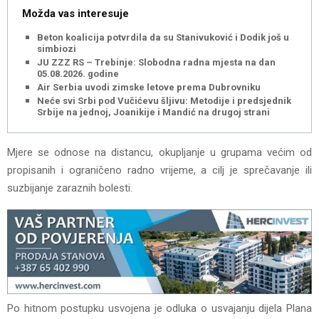
Možda vas interesuje
Beton koalicija potvrdila da su Stanivuković i Dodik još u
simbiozi
JU ZZZ RS – Trebinje: Slobodna radna mjesta na dan
05.08.2026. godine
Air Serbia uvodi zimske letove prema Dubrovniku
Neće svi Srbi pod Vučićevu šljivu: Metodije i predsjednik
Srbije na jednoj, Joanikije i Mandić na drugoj strani
Mjere se odnose na distancu, okupljanje u grupama većim od
propisanih i ograničeno radno vrijeme, a cilj je sprečavanje ili
suzbijanje zaraznih bolesti.
Po hitnom postupku usvojena je odluka o usvajanju dijela Plana