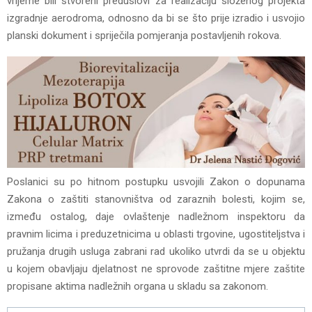
vrijeme bili stvoreni preduslovi za realizaciju složenog projekta
izgradnje aerodroma, odnosno da bi se što prije izradio i usvojio
planski dokument i spriječila pomjeranja postavljenih rokova.
Poslanici su po hitnom postupku usvojili Zakon o dopunama
Zakona o zaštiti stanovništva od zaraznih bolesti, kojim se,
između ostalog, daje ovlaštenje nadležnom inspektoru da
pravnim licima i preduzetnicima u oblasti trgovine, ugostiteljstva i
pružanja drugih usluga zabrani rad ukoliko utvrdi da se u objektu
u kojem obavljaju djelatnost ne sprovode zaštitne mjere zaštite
propisane aktima nadležnih organa u skladu sa zakonom.