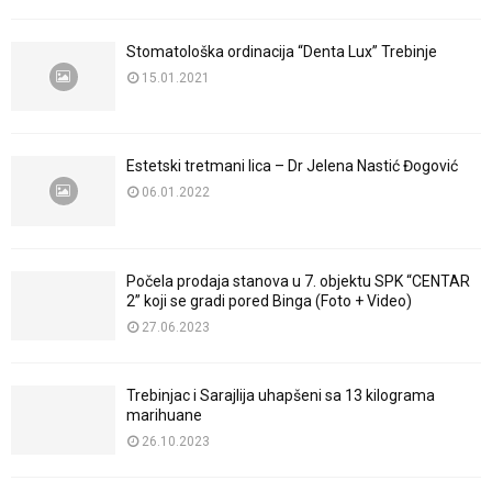
Stomatološka ordinacija “Denta Lux” Trebinje
15.01.2021
Estetski tretmani lica – Dr Jelena Nastić Đogović
06.01.2022
Počela prodaja stanova u 7. objektu SPK “CENTAR
2” koji se gradi pored Binga (Foto + Video)
27.06.2023
Trebinjac i Sarajlija uhapšeni sa 13 kilograma
marihuane
26.10.2023