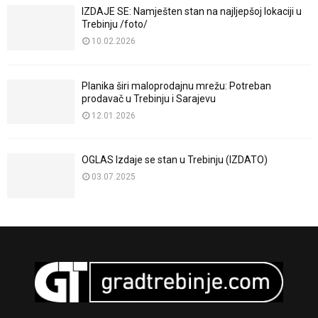
IZDAJE SE: Namješten stan na najljepšoj lokaciji u
Trebinju /foto/
10.02.2026
Planika širi maloprodajnu mrežu: Potreban
prodavač u Trebinju i Sarajevu
12.01.2026
OGLAS Izdaje se stan u Trebinju (IZDATO)
03.07.2025