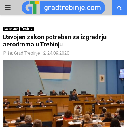
PRIMARY
MENU
Izdvojeno
Trebinje
Usvojen zakon potreban za izgradnju
aerodroma u Trebinju
Piše:
Grad Trebinje
24.09.2020