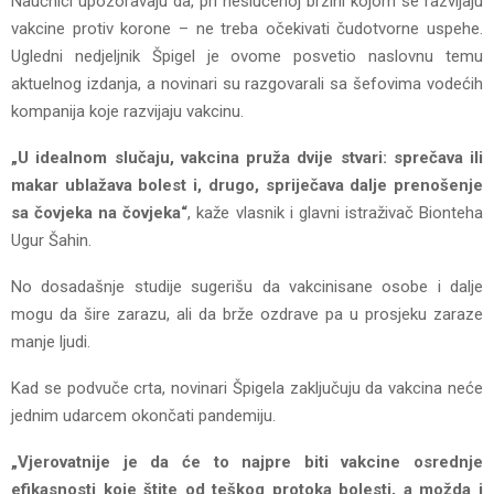
Naučnici upozoravaju da, pri neslućenoj brzini kojom se razvijaju
vakcine protiv korone – ne treba očekivati čudotvorne uspehe.
Ugledni nedjeljnik Špigel je ovome posvetio naslovnu temu
aktuelnog izdanja, a novinari su razgovarali sa šefovima vodećih
kompanija koje razvijaju vakcinu.
„U idealnom slučaju, vakcina pruža dvije stvari: sprečava ili
makar ublažava bolest i, drugo, spriječava dalje prenošenje
sa čovjeka na čovjeka“
, kaže vlasnik i glavni istraživač Bionteha
Ugur Šahin.
No dosadašnje studije sugerišu da vakcinisane osobe i dalje
mogu da šire zarazu, ali da brže ozdrave pa u prosjeku zaraze
manje ljudi.
Kad se podvuče crta, novinari Špigela zaključuju da vakcina neće
jednim udarcem okončati pandemiju.
„Vjerovatnije je da će to najpre biti vakcine osrednje
efikasnosti koje štite od teškog protoka bolesti, a možda i