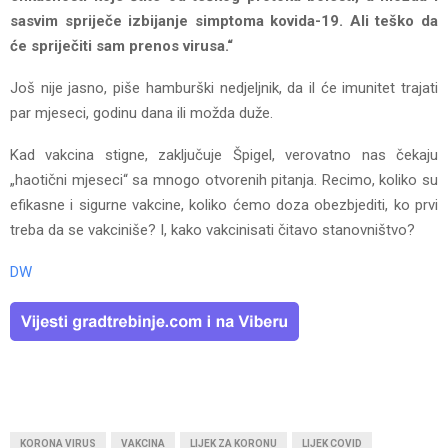
sasvim spriječe izbijanje simptoma kovida-19. Ali teško da
će spriječiti sam prenos virusa.“
Još nije jasno, piše hamburški nedjeljnik, da il će imunitet trajati
par mjeseci, godinu dana ili možda duže.
Kad vakcina stigne, zaključuje Špigel, verovatno nas čekaju
„haotični mjeseci“ sa mnogo otvorenih pitanja. Recimo, koliko su
efikasne i sigurne vakcine, koliko ćemo doza obezbjediti, ko prvi
treba da se vakciniše? I, kako vakcinisati čitavo stanovništvo?
DW
KORONA VIRUS
VAKCINA
LIJEK ZA KORONU
LIJEK COVID