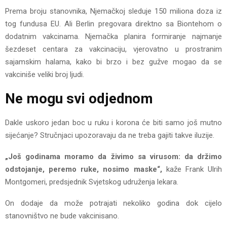
Prema broju stanovnika, Njemačkoj sleduje 150 miliona doza iz
tog fundusa EU. Ali Berlin pregovara direktno sa Biontehom o
dodatnim vakcinama. Njemačka planira formiranje najmanje
šezdeset centara za vakcinaciju, vjerovatno u prostranim
sajamskim halama, kako bi brzo i bez gužve mogao da se
vakciniše veliki broj ljudi.
Ne mogu svi odjednom
Dakle uskoro jedan boc u ruku i korona će biti samo još mutno
sijećanje? Stručnjaci upozoravaju da ne treba gajiti takve iluzije.
„Još godinama moramo da živimo sa virusom: da držimo
odstojanje, peremo ruke, nosimo maske“,
kaže Frank Ulrih
Montgomeri, predsjednik Svjetskog udruženja lekara.
On dodaje da može potrajati nekoliko godina dok cijelo
stanovništvo ne bude vakcinisano.