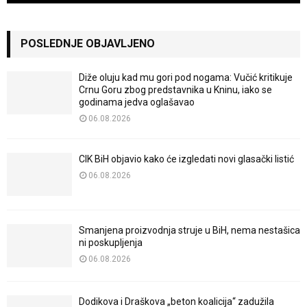
POSLEDNJE OBJAVLJENO
Diže oluju kad mu gori pod nogama: Vučić kritikuje
Crnu Goru zbog predstavnika u Kninu, iako se
godinama jedva oglašavao
06.08.2026
CIK BiH objavio kako će izgledati novi glasački listić
06.08.2026
Smanjena proizvodnja struje u BiH, nema nestašica
ni poskupljenja
06.08.2026
Dodikova i Draškova „beton koalicija“ zadužila