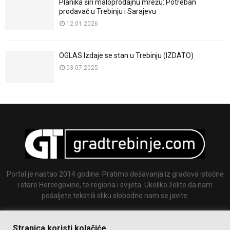
Planika širi maloprodajnu mrežu: Potreban
prodavač u Trebinju i Sarajevu
12.01.2026
OGLAS Izdaje se stan u Trebinju (IZDATO)
03.07.2025
Portal je nastao 2014 godine. Pratimo dešavanja iz gradova istočne
i stare Hercegovine, te regiona i svijeta. Ukoliko želite da nam
pošaljete tekst ili sliku slobodno nam se javite.
Email:
info@gradtrebinje.com
Stranica koristi kolačiće