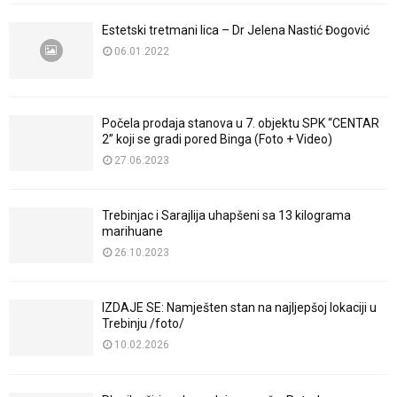
Estetski tretmani lica – Dr Jelena Nastić Đogović
06.01.2022
Počela prodaja stanova u 7. objektu SPK “CENTAR
2” koji se gradi pored Binga (Foto + Video)
27.06.2023
Trebinjac i Sarajlija uhapšeni sa 13 kilograma
marihuane
26.10.2023
IZDAJE SE: Namješten stan na najljepšoj lokaciji u
Trebinju /foto/
10.02.2026