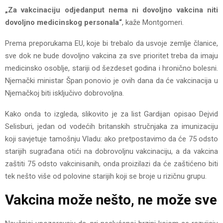
„Za vakcinaciju odjedanput nema ni dovoljno vakcina niti
dovoljno medicinskog personala“
, kaže Montgomeri.
Prema preporukama EU, koje bi trebalo da usvoje zemlje članice,
sve dok ne bude dovoljno vakcina za sve prioritet treba da imaju
medicinsko osoblje, stariji od šezdeset godina i hronično bolesni.
Njemački ministar Špan ponovio je ovih dana da će vakcinacija u
Njemačkoj biti isključivo dobrovoljna.
Kako onda to izgleda, slikovito je za list Gardijan opisao Dejvid
Selisburi, jedan od vodećih britanskih stručnjaka za imunizaciju
koji savjetuje tamošnju Vladu: ako pretpostavimo da će 75 odsto
starijih sugrađana otići na dobrovoljnu vakcinaciju, a da vakcina
zaštiti 75 odsto vakcinisanih, onda proizilazi da će zaštićeno biti
tek nešto više od polovine starijih koji se broje u rizičnu grupu.
Vakcina može nešto, ne može sve