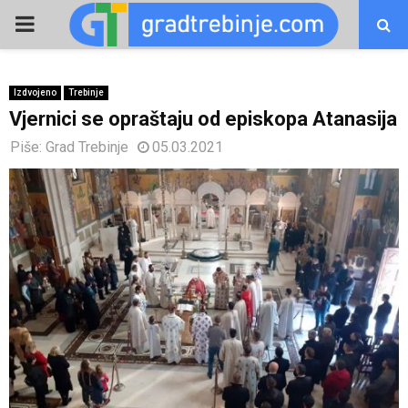
PRIMARY
MENU
Izdvojeno
Trebinje
Vjernici se opraštaju od episkopa Atanasija
Piše:
Grad Trebinje
05.03.2021