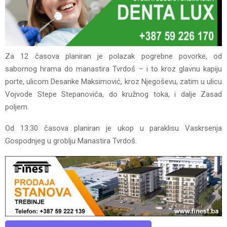
Za 12 časova planiran je polazak pogrebne povorke, od
sabornog hrama do manastira Tvrdoš – i to kroz glavnu kapiju
porte, ulicom Desanke Maksimović, kroz Njegoševu, zatim u ulicu
Vojvode Stepe Stepanovića, do kružnog toka, i dalje Zasad
poljem.
Od 13:30 časova planiran je ukop u paraklisu Vaskrsenja
Gospodnjeg u groblju Manastira Tvrdoš.