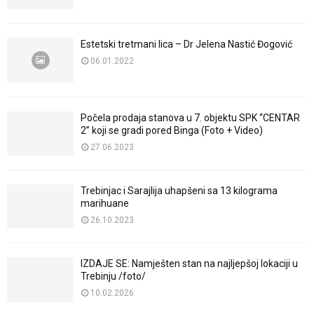
Estetski tretmani lica – Dr Jelena Nastić Đogović
06.01.2022
Počela prodaja stanova u 7. objektu SPK “CENTAR
2” koji se gradi pored Binga (Foto + Video)
27.06.2023
Trebinjac i Sarajlija uhapšeni sa 13 kilograma
marihuane
26.10.2023
IZDAJE SE: Namješten stan na najljepšoj lokaciji u
Trebinju /foto/
10.02.2026