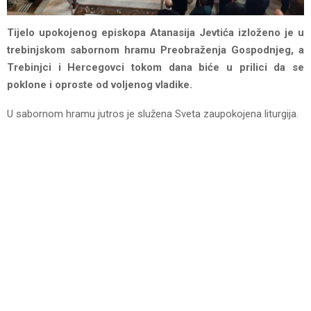
Tijelo upokojenog episkopa Atanasija Jevtića izloženo je u
trebinjskom sabornom hramu Preobraženja Gospodnjeg, a
Trebinjci i Hercegovci tokom dana biće u prilici da se
poklone i oproste od voljenog vladike.
U sabornom hramu jutros je služena Sveta zaupokojena liturgija.