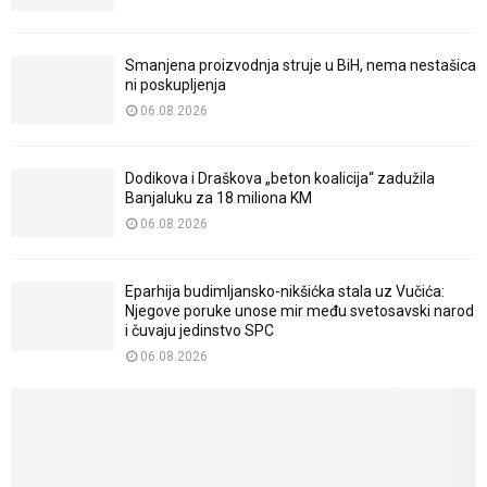
Smanjena proizvodnja struje u BiH, nema nestašica
ni poskupljenja
06.08.2026
Dodikova i Draškova „beton koalicija“ zadužila
Banjaluku za 18 miliona KM
06.08.2026
Eparhija budimljansko-nikšićka stala uz Vučića:
Njegove poruke unose mir među svetosavski narod
i čuvaju jedinstvo SPC
06.08.2026