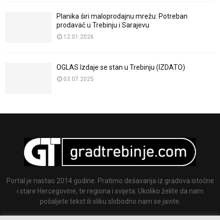
Planika širi maloprodajnu mrežu: Potreban
prodavač u Trebinju i Sarajevu
12.01.2026
OGLAS Izdaje se stan u Trebinju (IZDATO)
03.07.2025
Portal je nastao 2014 godine. Pratimo dešavanja iz gradova istočne
i stare Hercegovine, te regiona i svijeta. Ukoliko želite da nam
pošaljete tekst ili sliku slobodno nam se javite.
Email:
info@gradtrebinje.com