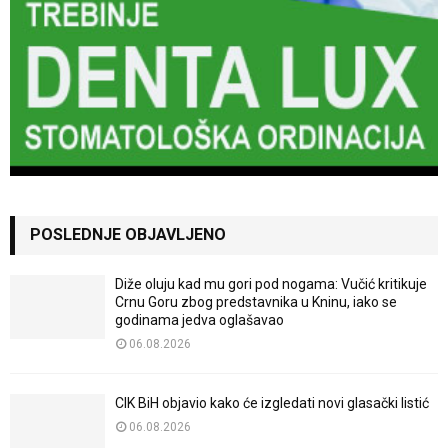
POSLEDNJE OBJAVLJENO
Diže oluju kad mu gori pod nogama: Vučić kritikuje
Crnu Goru zbog predstavnika u Kninu, iako se
godinama jedva oglašavao
06.08.2026
CIK BiH objavio kako će izgledati novi glasački listić
06.08.2026