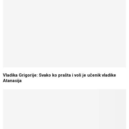
Vladika Grigorije: Svako ko prašta i voli je učenik vladike
Atanasija