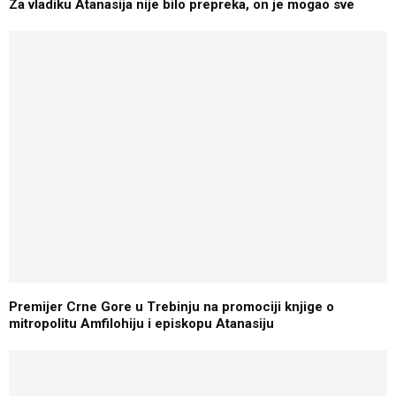
Za vladiku Atanasija nije bilo prepreka, on je mogao sve
Premijer Crne Gore u Trebinju na promociji knjige o
mitropolitu Amfilohiju i episkopu Atanasiju