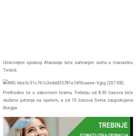
Umirovljeni episkop Atanasije biće sahranjen sutra u manastiru
Tvrdoš.
Prethodno će u sabornom hramu Trebinju od 8:30 časova biće
služeno jutrenje sa opelom, a od 10 časova Sveta zaupokojena
liturgija.