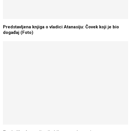
Predstavljena knjiga o vladici Atanasiju: Čovek koji je bio
događaj (Foto)