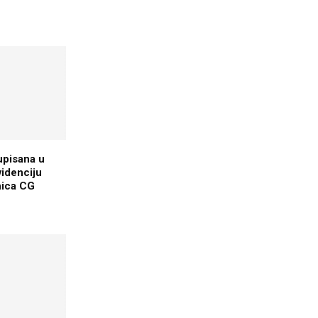
upisana u
idеnciju
nica CG