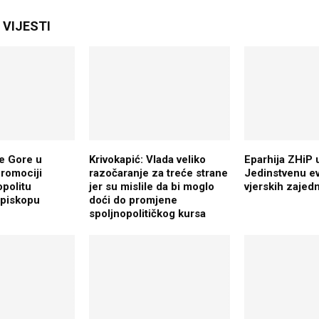
VIJESTI
e Gore u
Krivokapić: Vlada veliko
Eparhija ZHiP 
promociji
razočaranje za treće strane
Jеdinstvеnu еv
opolitu
jer su mislile da bi moglo
vjеrskih zajеd
episkopu
doći do promjene
spoljnopolitičkog kursa