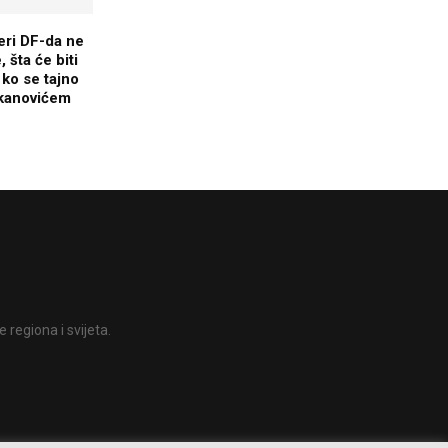
eri DF-da ne
, šta će biti
 ko se tajno
ukanovićem
 regiona i svijeta.