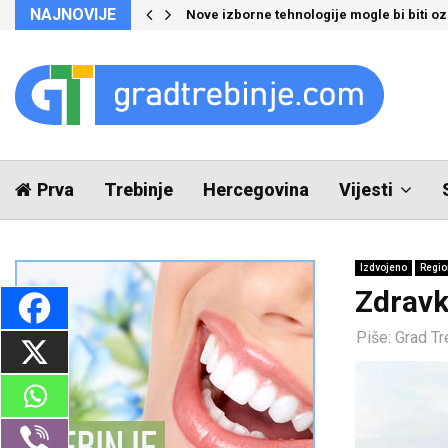
NAJNOVIJE
Nove izborne tehnologije mogle bi biti 
Prva
Trebinje
Hercegovina
Vijesti
Izdvojeno
Regio
Zdravk
Piše:
Grad Tr