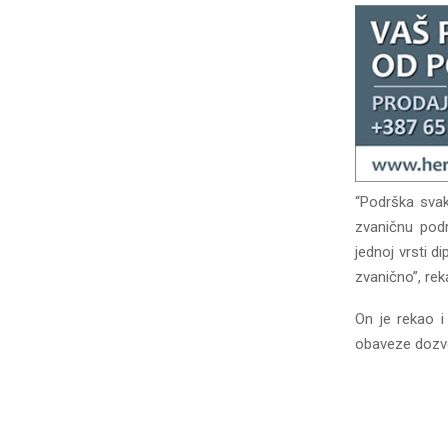
“Podrška svak
zvaničnu podr
jednoj vrsti d
zvanično”, rek
On je rekao i
obaveze dozvo