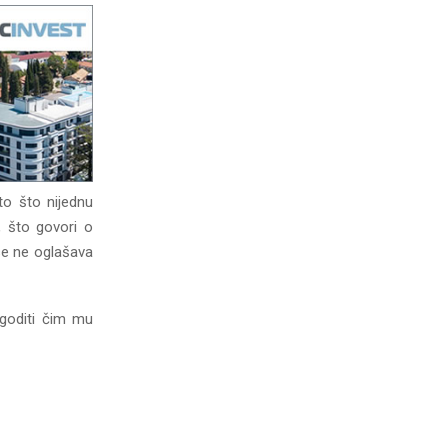
to što nijednu
, što govori o
 se ne oglašava
ogoditi čim mu