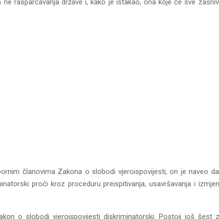
 ne rasparčavanja države i, kako je istakao, ona koje će sve zasniv
ornim članovima Zakona o slobodi vjeroispovijesti, on je naveo da
minatorski proći kroz proceduru preispitivanja, usavršavanja i izmjene
kon o slobodi vjeroispovijesti diskriminatorski. Postoji još šest 