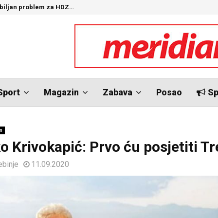
ozbiljan problem za HDZ…
“
Sport
Magazin
Zabava
Posao
Sp
n
o Krivokapić: Prvo ću posjetiti Tr
ebinje
11.09.2020