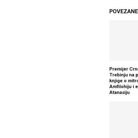
POVEZANE 
Premijer Crn
Trebinju na 
knjige o mitr
Amfilohiju i 
Atanasiju