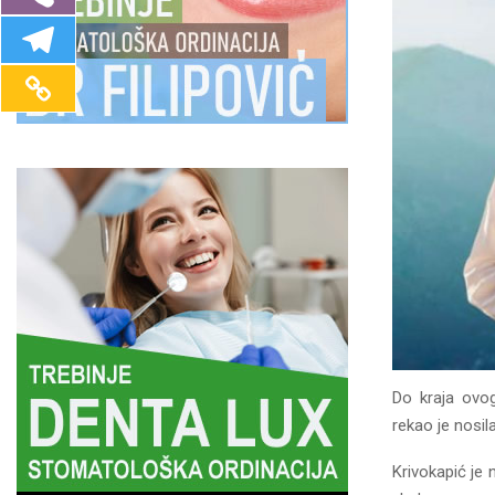
Do kraja ovo
rekao je nosil
Krivokapić je