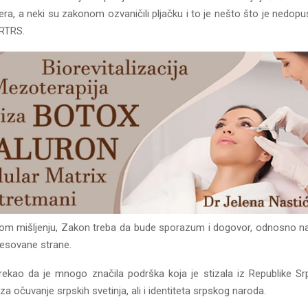
era, a neki su zakonom ozvaničili pljačku i to je nešto što je nedopus
 RTRS.
m mišljenju, Zakon treba da bude sporazum i dogovor, odnosno naj
resovane strane.
 rekao da je mnogo značila podrška koja je stizala iz Republike Srp
za očuvanje srpskih svetinja, ali i identiteta srpskog naroda.