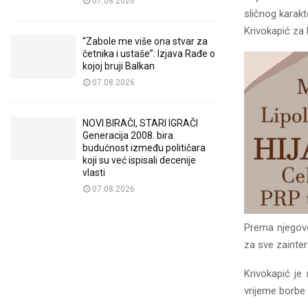
07.08.2026
sličnog karakt
Krivokapić za
“Zabole me više ona stvar za
četnika i ustaše”: Izjava Rađe o
kojoj bruji Balkan
07.08.2026
NOVI BIRAČI, STARI IGRAČI
Generacija 2008. bira
budućnost između političara
koji su već ispisali decenije
vlasti
07.08.2026
Prema njegovo
za sve zainte
Krivokapić je
vrijeme borbe 