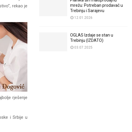
Planika širi maloprodajnu
mrežu: Potreban prodavač u
tivo”, rekao je
Trebinju i Sarajevu
12.01.2026
OGLAS Izdaje se stan u
Trebinju (IZDATO)
03.07.2025
bolje rješenje
ske i Srbije u