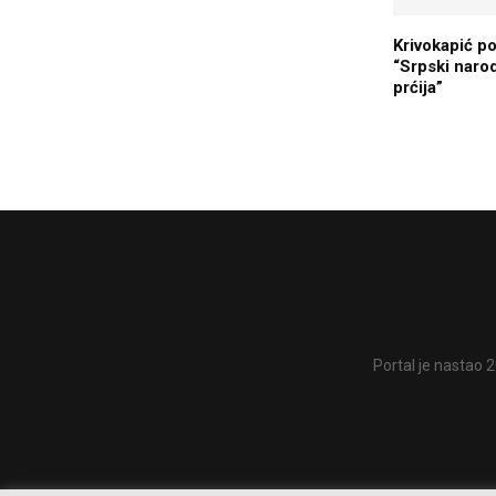
Krivokapić p
“Srpski narod
prćija”
Portal je nastao 2