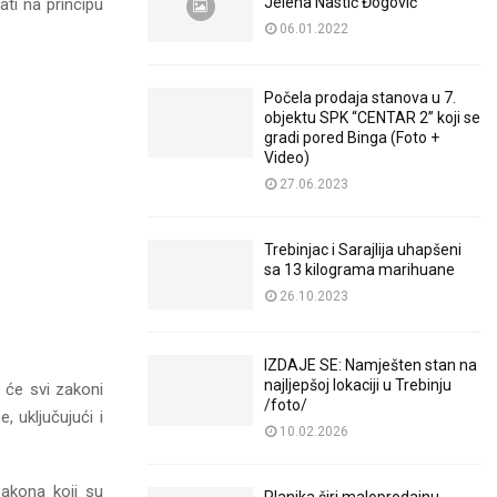
Jelena Nastić Đogović
ati na principu
06.01.2022
Počela prodaja stanova u 7.
objektu SPK “CENTAR 2” koji se
gradi pored Binga (Foto +
Video)
27.06.2023
Trebinjac i Sarajlija uhapšeni
sa 13 kilograma marihuane
26.10.2023
IZDAJE SE: Namješten stan na
najljepšoj lokaciji u Trebinju
 će svi zakoni
/foto/
, uključujući i
10.02.2026
zakona koji su