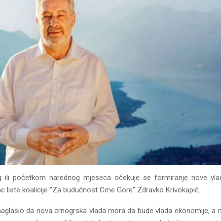
g ili početkom narednog mjeseca očekuje se formiranje nove vla
ac liste koalicije “Za budućnost Crne Gore” Zdravko Krivokapić.
 naglasio da nova crnogrska vlada mora da bude vlada ekonomije, a 