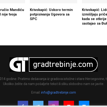
oručio Mandiću
Krivokapić: Uskoro termin
Krivokapić: Lid
 nije tvoja
potpisivanja Ugovora sa
izmišljaju priče
SPC
kada se otkrije
sastajao sa Đ
014 godine. Pratimo dešavanja iz gradova istočne i stare Hercegovine, te
Ukoliko želite da nam pošaljete tekst ili sliku slobodno nam se javite.
Email:
info@gradtrebinje.com