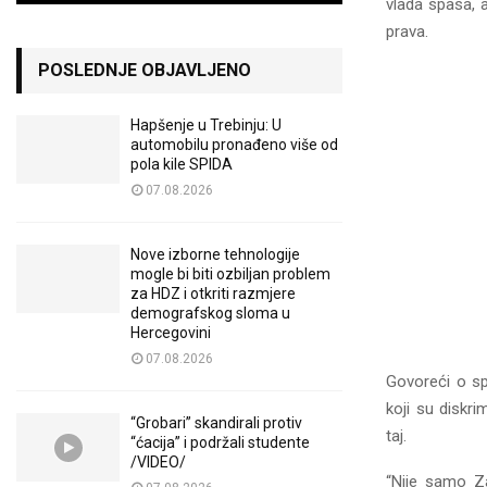
vlada spasa, a
prava.
POSLEDNJE OBJAVLJENO
Hapšenje u Trebinju: U
automobilu pronađeno više od
pola kile SPIDA
07.08.2026
Nove izborne tehnologije
mogle bi biti ozbiljan problem
za HDZ i otkriti razmjere
demografskog sloma u
Hercegovini
07.08.2026
Govoreći o sp
koji su diskri
“Grobari” skandirali protiv
taj.
“ćacija” i podržali studente
/VIDEO/
“Nije samo Za