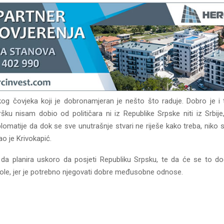
og čovjeka koji je dobronamjeran je nešto što raduje. Dobro je i 
šku nisam dobio od političara ni iz Republike Srpske niti iz Srbije
iplomatije da dok se sve unutrašnje stvari ne riješe kako treba, niko
ao je Krivokapić.
 da planira uskoro da posjeti Republiku Srpsku, te da će se to d
le, jer je potrebno njegovati dobre međusobne odnose.