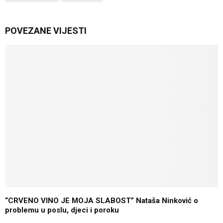
POVEZANE VIJESTI
“CRVENO VINO JE MOJA SLABOST” Nataša Ninković o
problemu u poslu, djeci i poroku