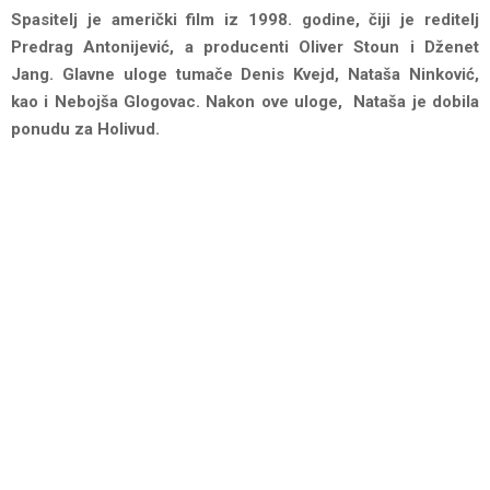
Spasitelj je američki film iz 1998. godine, čiji je reditelj
Predrag Antonijević, a producenti Oliver Stoun i Dženet
Jang. Glavne uloge tumače Denis Kvejd, Nataša Ninković,
kao i Nebojša Glogovac. Nakon ove uloge, Nataša je dobila
ponudu za Holivud.