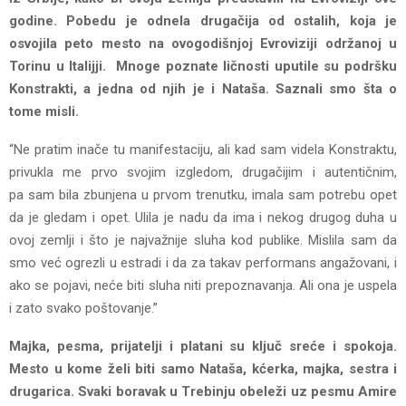
godine. Pobedu je odnela drugačija od ostalih, koja je
osvojila peto mesto na ovogodišnjoj Evroviziji održanoj u
Torinu u Italijji. Mnoge poznate ličnosti uputile su podršku
Konstrakti, a jedna od njih je i Nataša. Saznali smo šta o
tome misli.
“Ne pratim inače tu manifestaciju, ali kad sam videla Konstraktu,
privukla me prvo svojim izgledom, drugačijim i autentičnim,
pa sam bila zbunjena u prvom trenutku, imala sam potrebu opet
da je gledam i opet. Ulila je nadu da ima i nekog drugog duha u
ovoj zemlji i što je najvažnije sluha kod publike. Mislila sam da
smo već ogrezli u estradi i da za takav performans angažovani, i
ako se pojavi, neće biti sluha niti prepoznavanja. Ali ona je uspela
i zato svako poštovanje.”
Majka, pesma, prijatelji i platani su ključ sreće i spokoja.
Mesto u kome želi biti samo Nataša, kćerka, majka, sestra i
drugarica. Svaki boravak u Trebinju obeleži uz pesmu Amire