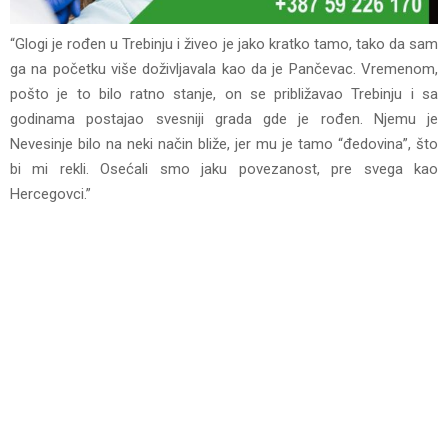
“Glogi je rođen u Trebinju i živeo je jako kratko tamo, tako da sam
ga na početku više doživljavala kao da je Pančevac. Vremenom,
pošto je to bilo ratno stanje, on se približavao Trebinju i sa
godinama postajao svesniji grada gde je rođen. Njemu je
Nevesinje bilo na neki način bliže, jer mu je tamo “đedovina”, što
bi mi rekli. Osećali smo jaku povezanost, pre svega kao
Hercegovci.”