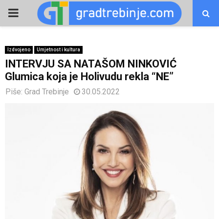
PRIMARY
MENU
Izdvojeno
Umjetnost i kultura
INTERVJU SA NATAŠOM NINKOVIĆ
Glumica koja je Holivudu rekla “NE”
Piše:
Grad Trebinje
30.05.2022