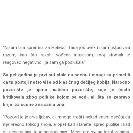
“Nisam bila spremna za Holivud. Tada još uvek nisam uključivala
razum, kao što rekoh, vođena intuicijom, moj stomak je
reagovao negativno i ja sam ga poslušala.”
Sa pet godina je prvi put stala na scenu i mnogi su primetili
da tu postoji nešto više od klasičnog dečijeg hobija. Narodno
pozorište je njeno matično pozorište, koje je često
kritikovala zbog politike kojom se vodi, ali šta se zapravo
krije iza scene zna samo ona.
“Pozorište je prva ljubav, ali mnogo troši i nekad imam osećaj da
nije vredno tolikog znoja, a opet kad stanete ispred publike i kad
se desi magija, to je neprocenjivo. Mene pre svega tekst zanima,