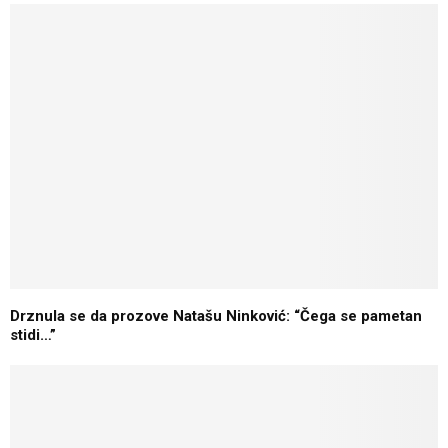
Drznula se da prozove Natašu Ninković: “Čega se pametan
stidi…”