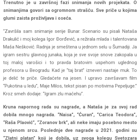
Trenutno je u završnoj fazi snimanja novih projekata. O
snimanjima govori sa ogromnom strašću. Sve priče u kojima
glumi zaista proživljava i oseća.
“Završila sam snimanje serije Bunar. Scenario su pisali Nataša
Drakulić i moj kolega Igor Đorđević, a režirala mlada i talentovana
Maša Nešković. Radnja je smeštena u jednom selu u Šumadiji. Ja
igram sestru glavnog junaka, koja je sve svoje snove zakopala u
toj maloj varošici i to pravda bratovim uspehom uglednog
profesora u Beogradu. Kad je “taj brat” izneveri nastaje muk. To
je delić te priče. Gledaćete na jesen. I upravo završavam film
“Pukotina u ledu”, Maje Milos, tekst pisan po motivima Pepeljuge.”
Kroz smeh dodaje: “Igram zlu maćehu”.
Kruna napornog rada su nagrade, a Nataša je za svoj rad
dobila mnogo nagrada. “Naisa”, “Ćuran”, “Carica Teodora”,
“Raša Plaović”, “Zoranov brk”, ali neke imaju posebno mesto
u njenom srcu. Poslednje dve nagrade u 2021. godini su
“Zlatni platan” koji je dobila, uz svoga kolegu Svetozara