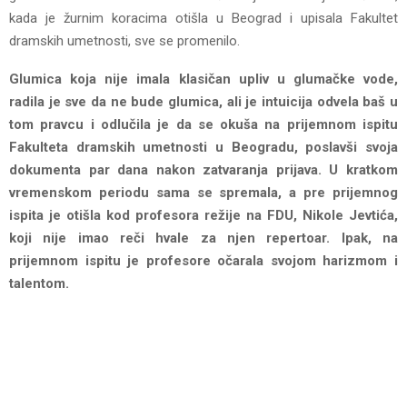
kada je žurnim koracima otišla u Beograd i upisala Fakultet
dramskih umetnosti, sve se promenilo.
Glumica koja nije imala klasičan upliv u glumačke vode,
radila je sve da ne bude glumica, ali je intuicija odvela baš u
tom pravcu i odlučila je da se okuša na prijemnom ispitu
Fakulteta dramskih umetnosti u Beogradu, poslavši svoja
dokumenta par dana nakon zatvaranja prijava. U kratkom
vremenskom periodu sama se spremala, a pre prijemnog
ispita je otišla kod profesora režije na FDU, Nikole Jevtića,
koji nije imao reči hvale za njen repertoar. Ipak, na
prijemnom ispitu je profesore očarala svojom harizmom i
talentom.