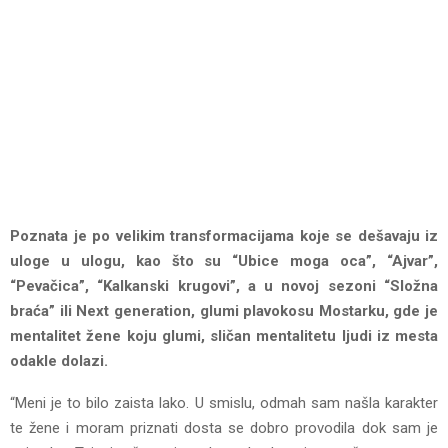
Poznata je po velikim transformacijama koje se dešavaju iz
uloge u ulogu, kao što su “Ubice moga oca”, “Ajvar”,
“Pevačica”, “Kalkanski krugovi”, a u novoj sezoni “Složna
braća” ili Next generation, glumi plavokosu Mostarku, gde je
mentalitet žene koju glumi, sličan mentalitetu ljudi iz mesta
odakle dolazi.
“Meni je to bilo zaista lako. U smislu, odmah sam našla karakter
te žene i moram priznati dosta se dobro provodila dok sam je