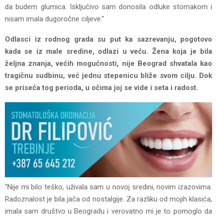
da budem glumica. Isključivo sam donosila odluke stomakom i
nisam imala dugoročne ciljeve.”
Odlasci iz rodnog grada su put ka sazrevanju, pogotovo
kada se iz male sredine, odlazi u veću. Žena koja je bila
željna znanja, većih mogućnosti, nije Beograd shvatala kao
tragičnu sudbinu, već jednu stepenicu bliže svom cilju. Dok
se priseća tog perioda, u očima joj se vide i seta i radost.
“Nije mi bilo teško, uživala sam u novoj sredini, novim izazovima.
Radoznalost je bila jača od nostalgije. Za razliku od mojih klasića,
imala sam društvo u Beogradu i verovatno mi je to pomoglo da