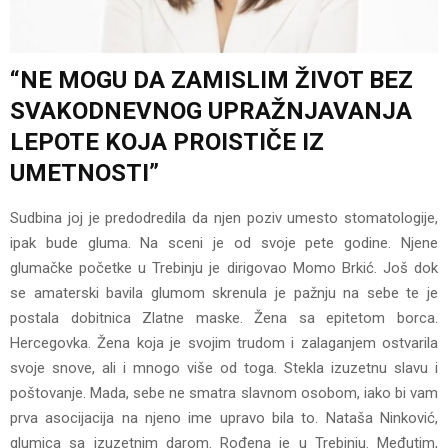
“NE MOGU DA ZAMISLIM ŽIVOT BEZ
SVAKODNEVNOG UPRAŽNJAVANJA
LEPOTE KOJA PROISTIČE IZ
UMETNOSTI”
Sudbina joj je predodredila da njen poziv umesto stomatologije,
ipak bude gluma. Na sceni je od svoje pete godine. Njene
glumačke početke u Trebinju je dirigovao Momo Brkić. Još dok
se amaterski bavila glumom skrenula je pažnju na sebe te je
postala dobitnica Zlatne maske. Žena sa epitetom borca.
Hercegovka. Žena koja je svojim trudom i zalaganjem ostvarila
svoje snove, ali i mnogo više od toga. Stekla izuzetnu slavu i
poštovanje. Mada, sebe ne smatra slavnom osobom, iako bi vam
prva asocijacija na njeno ime upravo bila to. Nataša Ninković,
glumica sa izuzetnim darom. Rođena je u Trebinju. Međutim,