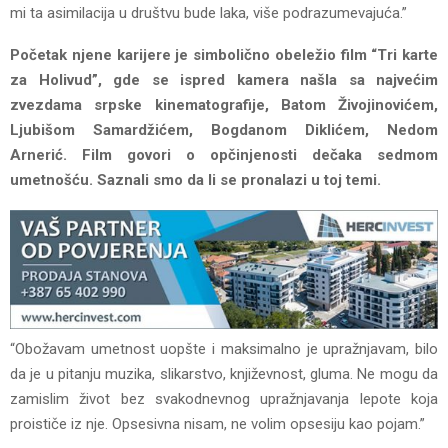
mi ta asimilacija u društvu bude laka, više podrazumevajuća.”
Početak njene karijere je simbolično obeležio film “Tri karte
za Holivud”, gde se ispred kamera našla sa najvećim
zvezdama srpske kinematografije, Batom Živojinovićem,
Ljubišom Samardžićem, Bogdanom Diklićem, Nedom
Arnerić. Film govori o opčinjenosti dečaka sedmom
umetnošću. Saznali smo da li se pronalazi u toj temi.
“Obožavam umetnost uopšte i maksimalno je upražnjavam, bilo
da je u pitanju muzika, slikarstvo, književnost, gluma. Ne mogu da
zamislim život bez svakodnevnog upražnjavanja lepote koja
proističe iz nje. Opsesivna nisam, ne volim opsesiju kao pojam.”