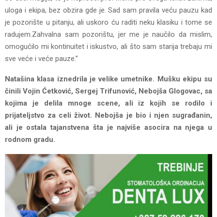
uloga i ekipa, bez obzira gde je. Sad sam pravila veću pauzu kad
je pozorište u pitanju, ali uskoro ću raditi neku klasiku i tome se
radujem.Zahvalna sam pozorištu, jer me je naučilo da mislim,
omogućilo mi kontinuitet i iskustvo, ali što sam starija trebaju mi
sve veće i veće pauze.”
Natašina klasa iznedrila je velike umetnike. Mušku ekipu su
činili Vojin Ćetković, Sergej Trifunović, Nebojša Glogovac, sa
kojima je delila mnoge scene, ali iz kojih se rodilo i
prijateljstvo za celi život. Nebojša je bio i njen sugrađanin,
ali je ostala tajanstvena šta je najviše asocira na njega u
rodnom gradu.