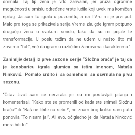
snimala. Taj tip žena je vrlo zahvalan, jer pruža ogromne
mogućnosti u smislu određene vrste ludila koji uvek ima komičan
epilog. Ja sam to igrala u pozorištu, a na TV-u mi je prvi put.
Malo pre toga se prikazivala serija Vreme zla, gde igram potpuno
drugačiju ženu u svakom smislu, tako da su mi prijale te
transformacije. U poslu težim da ne uđem u nešto što mi
zovemo “fah”, već da igram u različitim žanrovima i karakterima.”
Zanimljiv detalj iz prve sezone serije “Složna braća” je taj da
je konobaricu igrala glumica sa istim imenom, Nataša
Ninković. Pomalo srdito i sa osmehom se osvrnula na prvu
sezonu.
“Čitav život sam se nervirala, jer su mi postavljali pitanja i
komentarisali, “Kako ste se promenili od kada ste snimali Složnu
braću!” ili “Baš ne ličite na sebe!”, ne znam broj koliko sam puta
ponovila “To nisam ja!”. Ali evo, očigledno je da Nataša Ninković
mora biti tu.”