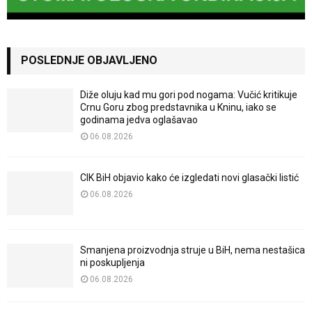
POSLEDNJE OBJAVLJENO
Diže oluju kad mu gori pod nogama: Vučić kritikuje
Crnu Goru zbog predstavnika u Kninu, iako se
godinama jedva oglašavao
06.08.2026
CIK BiH objavio kako će izgledati novi glasački listić
06.08.2026
Smanjena proizvodnja struje u BiH, nema nestašica
ni poskupljenja
06.08.2026