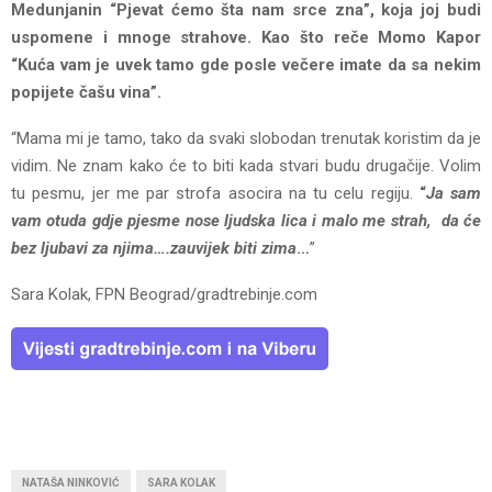
Medunjanin “Pjevat ćemo šta nam srce zna”, koja joj budi
uspomene i mnoge strahove. Kao što reče Momo Kapor
“Kuća vam je uvek tamo gde posle večere imate da sa nekim
popijete čašu vina”.
“Mama mi je tamo, tako da svaki slobodan trenutak koristim da je
vidim. Ne znam kako će to biti kada stvari budu drugačije. Volim
tu pesmu, jer me par strofa asocira na tu celu regiju.
“
Ja sam
vam otuda gdje pjesme nose ljudska lica i malo me strah, da će
bez ljubavi za njima….zauvijek biti zima
…
”
Sara Kolak, FPN Beograd/gradtrebinje.com
NATAŠA NINKOVIĆ
SARA KOLAK