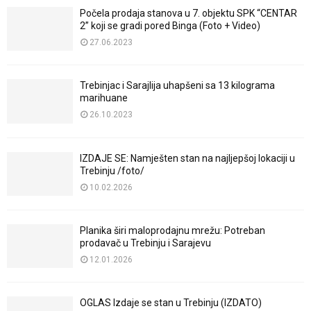
Počela prodaja stanova u 7. objektu SPK “CENTAR
2” koji se gradi pored Binga (Foto + Video)
27.06.2023
Trebinjac i Sarajlija uhapšeni sa 13 kilograma
marihuane
26.10.2023
IZDAJE SE: Namješten stan na najljepšoj lokaciji u
Trebinju /foto/
10.02.2026
Planika širi maloprodajnu mrežu: Potreban
prodavač u Trebinju i Sarajevu
12.01.2026
OGLAS Izdaje se stan u Trebinju (IZDATO)