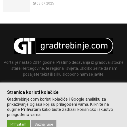
03.07.2025
Portal je nastao 2014 godine. Pratimo dešavanja iz gradova istočne
i stare Hercegovine, te regiona i svijeta. Ukoliko želite da nam
pošaljete tekst ili sliku slobodno nam se javite.
Email:
info@gradtrebinje.com
Stranica koristi kolačiće
Gradtrebinje.com koristi kolačiće i Google analitiku za
prikazivanje oglasa koji su prilagođeni vama. Kliknite na
dugme
Prihvatam
kako biste zadržali korisničko iskustvo
prilagođeno vama.
Prihvatam
Saznaj više
@2014-2020. Sva prava zadržana.
Pravila korištenja
Izrada:
GT team