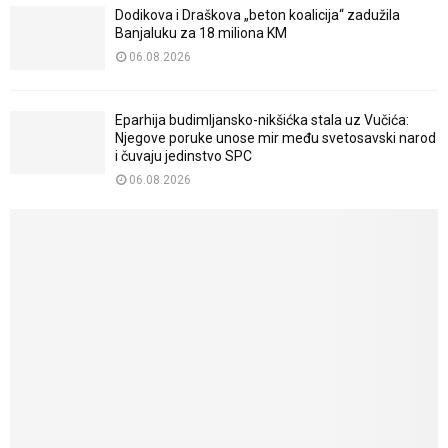
Dodikova i Draškova „beton koalicija“ zadužila
Banjaluku za 18 miliona KM
06.08.2026
Eparhija budimljansko-nikšićka stala uz Vučića:
Njegove poruke unose mir među svetosavski narod
i čuvaju jedinstvo SPC
06.08.2026