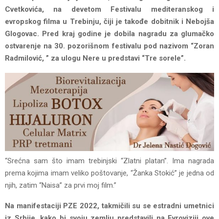
Cvetkovića, na devetom Festivalu mediteranskog i
evropskog filma u Trebinju, čiji je takođe dobitnik i Nebojša
Glogovac. Pred kraj godine je dobila nagradu za glumačko
ostvarenje na 30. pozorišnom festivalu pod nazivom “Zoran
Radmilović, ” za ulogu Nere u predstavi “Tre sorele”.
“Srećna sam što imam trebinjski “Zlatni platan”. Ima nagrada
prema kojima imam veliko poštovanje, “Žanka Stokić” je jedna od
njih, zatim “Naisa” za prvi moj film.”
Na manifestaciji PZE 2022, takmičili su se estradni umetnici
iz Srbije, kako bi svoju zemlju predstavili na Evroviziji ove