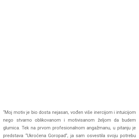
“Moj motiv je bio dosta nejasan, vođen više inercijom i intuicijom
nego stvarno oblikovanom i motivisanom željom da budem
glumica. Tek na prvom profesionalnom angažmanu, u pitanju je
predstava “Ukroćena Goropad”, ja sam osvestila svoju potrebu