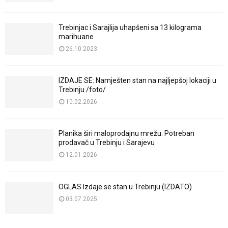
Trebinjac i Sarajlija uhapšeni sa 13 kilograma
marihuane
26.10.2023
IZDAJE SE: Namješten stan na najljepšoj lokaciji u
Trebinju /foto/
10.02.2026
Planika širi maloprodajnu mrežu: Potreban
prodavač u Trebinju i Sarajevu
12.01.2026
OGLAS Izdaje se stan u Trebinju (IZDATO)
03.07.2025