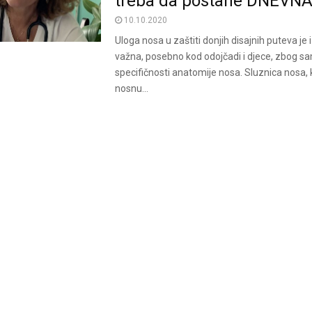
treba da postane DNEVN
10.10.2020
Uloga nosa u zaštiti donjih disajnih puteva je
važna, posebno kod odojčadi i djece, zbog s
specifičnosti anatomije nosa. Sluznica nosa, 
nosnu...