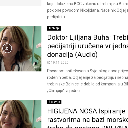
koje dolaze na BCG vakcinu u trebinjsku Boln
poklone povodom Nikoljdana. Načelnik Odjelj
pedijatriju i...
Trebinje
Doktor Ljiljana Buha: Treb
pedijatriji uručena vrijedn
donacija (Audio)
19.11.2020
Povodom obilježavanja Svjetskog dana prij
rođenih beba, Odjeljenje za pedijatriju i neona
trebinjske Bolnice je dobilo od kompanija u Bi
„Olimpije“ vrijednu...
Zdravlje
HIGIJENA NOSA Ispiranje
rastvorima na bazi morske