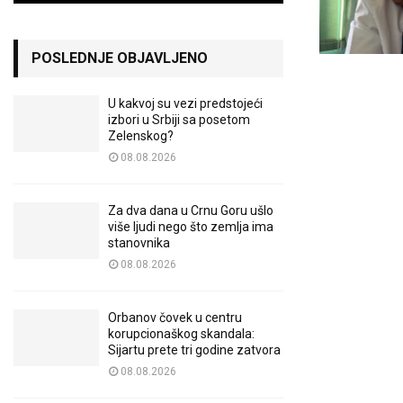
POSLEDNJE OBJAVLJENO
U kakvoj su vezi predstojeći
izbori u Srbiji sa posetom
Zelenskog?
08.08.2026
Za dva dana u Crnu Goru ušlo
više ljudi nego što zemlja ima
stanovnika
08.08.2026
Orbanov čovek u centru
korupcionaškog skandala:
Sijartu prete tri godine zatvora
08.08.2026