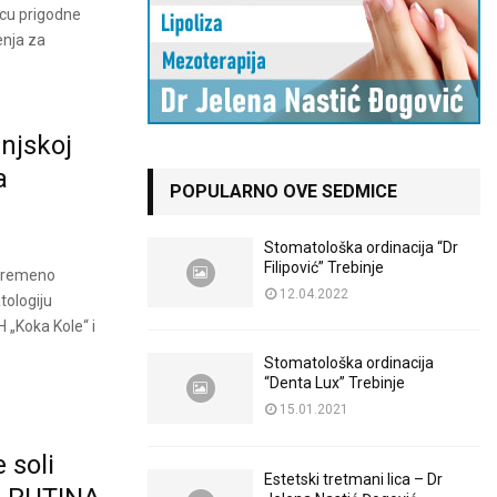
icu prigodne
enja za
injskoj
a
POPULARNO OVE SEDMICE
Stomatološka ordinacija “Dr
Filipović” Trebinje
evremeno
12.04.2022
tologiju
H „Koka Kole“ i
Stomatološka ordinacija
“Denta Lux” Trebinje
15.01.2021
 soli
Estetski tretmani lica – Dr