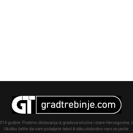
014 godine. Pratimo dešavanja iz gradova istočne i stare Hercegovine, te
Ukoliko želite da nam pošaljete tekst ili sliku slobodno nam se javite.