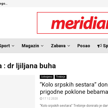
nego…
O
Sport
Magazin
Zabava
Posao
Sp
: dr ljiljana buha
Izdvojeno
Trebinje
“Kolo srpskih sestara” don
prigodne poklone bebam
17.12.2020
“Kolo srpskih sestara” Trebinje doniralo je 