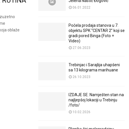
A RUTINA
Jelena Nastić Đogović
06.01.2022
 izuzetno
ame
Počela prodaja stanova u 7.
koja oblaže
objektu SPK “CENTAR 2” koji se
gradi pored Binga (Foto +
Video)
27.06.2023
Trebinjac i Sarajlija uhapšeni
sa 13 kilograma marihuane
26.10.2023
IZDAJE SE: Namješten stan na
najljepšoj lokaciji u Trebinju
/foto/
10.02.2026