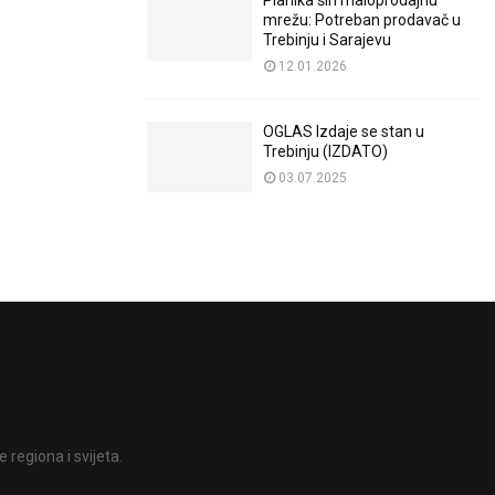
Planika širi maloprodajnu
mrežu: Potreban prodavač u
Trebinju i Sarajevu
12.01.2026
OGLAS Izdaje se stan u
Trebinju (IZDATO)
03.07.2025
 regiona i svijeta.