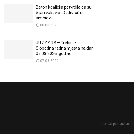
Beton koalicija potvrdila da su
Stanivuković i Dodik još u
simbiozi
08.08.2026
JU ZZZ RS – Trebinje:
Slobodna radna mjesta na dan
05.08.2026. godine
07.08.2026
Portal je nastao 2