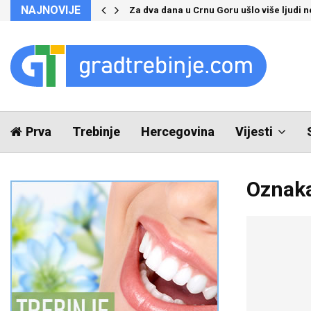
NAJNOVIJE
Za dva dana u Crnu Goru ušlo više ljudi 
Prva
Trebinje
Hercegovina
Vijesti
Oznaka 