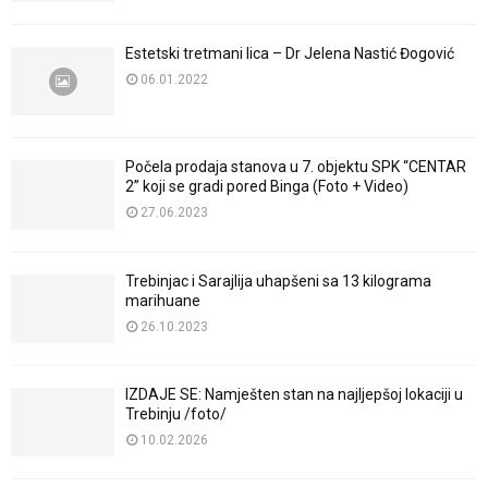
Estetski tretmani lica – Dr Jelena Nastić Đogović
06.01.2022
Počela prodaja stanova u 7. objektu SPK “CENTAR
2” koji se gradi pored Binga (Foto + Video)
27.06.2023
Trebinjac i Sarajlija uhapšeni sa 13 kilograma
marihuane
26.10.2023
IZDAJE SE: Namješten stan na najljepšoj lokaciji u
Trebinju /foto/
10.02.2026