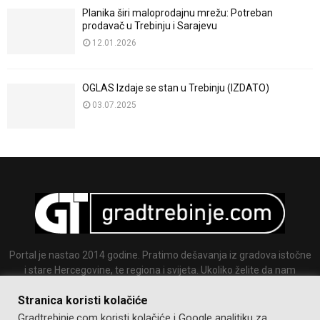
Planika širi maloprodajnu mrežu: Potreban
prodavač u Trebinju i Sarajevu
12.01.2026
OGLAS Izdaje se stan u Trebinju (IZDATO)
03.07.2025
Portal je nastao 2014 godine. Pratimo dešavanja iz gradova istočne
i stare Hercegovine, te regiona i svijeta. Ukoliko želite da nam
pošaljete tekst ili sliku slobodno nam se javite.
Stranica koristi kolačiće
Email:
info@gradtrebinje.com
Gradtrebinje.com koristi kolačiće i Google analitiku za