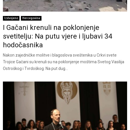
Izdvojeno
Hercegovina
I Gačani krenuli na poklonjenje
svetitelju: Na putu vjere i ljubavi 34
hodočasnika
Nakon zajedničke molitve i blagoslova sveštenika u Crkvi svete
Trojice Gačani su krenuli su na poklonjenje moštima Svetog Vasilija
Ostroškog i Tvrdoškog. Na put dug...