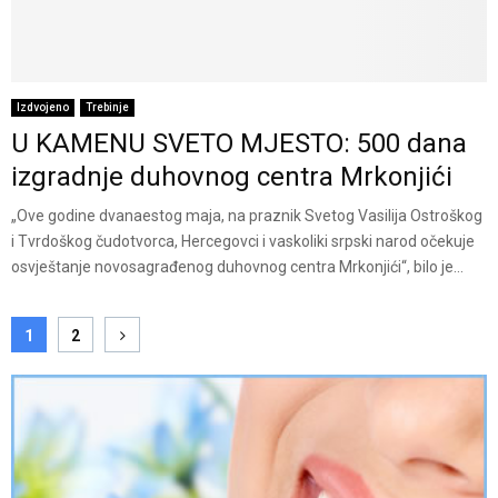
Izdvojeno
Trebinje
U KAMENU SVETO MJESTO: 500 dana
izgradnje duhovnog centra Mrkonjići
„Ove godine dvanaestog maja, na praznik Svetog Vasilija Ostroškog
i Tvrdoškog čudotvorca, Hercegovci i vaskoliki srpski narod očekuje
osvještanje novosagrađenog duhovnog centra Mrkonjići“, bilo je...
Posts
1
2
pagination