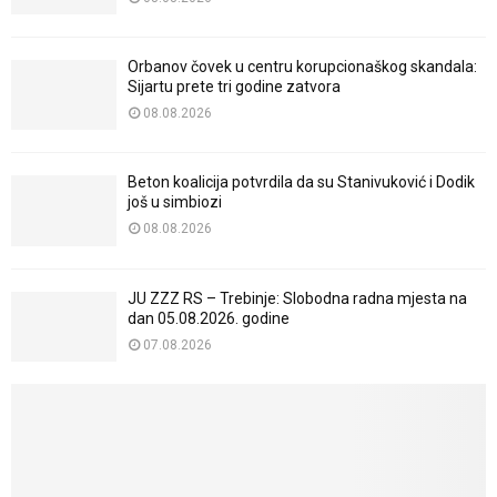
Orbanov čovek u centru korupcionaškog skandala:
Sijartu prete tri godine zatvora
08.08.2026
Beton koalicija potvrdila da su Stanivuković i Dodik
još u simbiozi
08.08.2026
JU ZZZ RS – Trebinje: Slobodna radna mjesta na
dan 05.08.2026. godine
07.08.2026