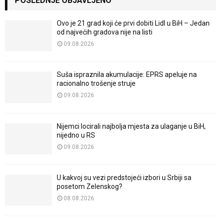
POSLEDNJE OBJAVLJENO
Ovo je 21 grad koji će prvi dobiti Lidl u BiH – Jedan
od najvećih gradova nije na listi
09.08.2026
Suša ispraznila akumulacije: EPRS apeluje na
racionalno trošenje struje
09.08.2026
Nijemci locirali najbolja mjesta za ulaganje u BiH,
nijedno u RS
09.08.2026
U kakvoj su vezi predstojeći izbori u Srbiji sa
posetom Zelenskog?
08.08.2026