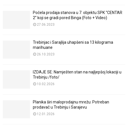
Počela prodaja stanova u 7. objektu SPK “CENTAR
2” koji se gradi pored Binga (Foto + Video)
27.06.2023
Trebinjac i Sarajlija uhapšeni sa 13 kilograma
marihuane
26.10.2023
IZDAJE SE: Namješten stan na najljepšoj lokaciji u
Trebinju /foto/
10.02.2026
Planika širi maloprodajnu mrežu: Potreban
prodavač u Trebinju i Sarajevu
12.01.2026