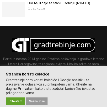
OGLAS Izdaje se stan u Trebinju (IZDATO)
03.07.2025
Portal je nastao 2014 godine. Pratimo dešavanja iz gradova istočne
i stare Hercegovine, te regiona i svijeta. Ukoliko želite da nam
pošaljete tekst ili sliku slobodno nam se javite.
Stranica koristi kolačiće
Email:
info@gradtrebinje.com
Gradtrebinje.com koristi kolačiće i Google analitiku za
prikazivanje oglasa koji su prilagođeni vama. Kliknite na
dugme
Prihvatam
kako biste zadržali korisničko iskustvo
prilagođeno vama.
Prihvatam
Saznaj više