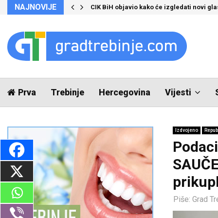
NAJNOVIJE
CIK BiH objavio kako će izgledati novi glas
Prva
Trebinje
Hercegovina
Vijesti
Izdvojeno
Repub
Podaci
SAUČES
prikup
Piše:
Grad Tr