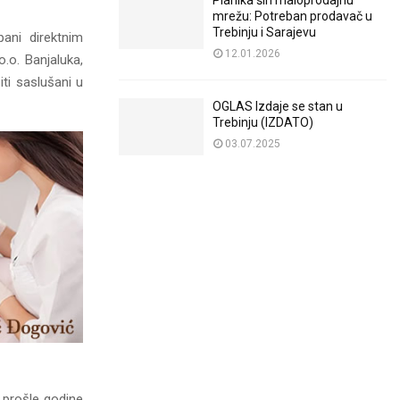
Planika širi maloprodajnu
mrežu: Potreban prodavač u
Trebinju i Sarajevu
ani direktnim
12.01.2026
.o. Banjaluka,
iti saslušani u
OGLAS Izdaje se stan u
Trebinju (IZDATO)
03.07.2025
a prošle godine