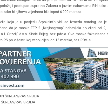
o položaj i postupao suprotno Zakonu o javnim nabavkama BiH, tako 
lio kako bi njihova vrijednost bila ispod 6.000 maraka.
cije koja je u posjedu Srpskainfo vidi se između ostalog, da j
đeno da je maske FFP 2 „Krajinagroup“ nabavljala po cijeni od 2
A.I. Grizelj“ d.o.o. Široki Brijeg, bez pdv-a. Ove maske fakturisane 
vo RS po višestrukoj većoj cijeni od 15 maraka, bez PDV-a.
 ŠURLAN/RAS SRBIJA