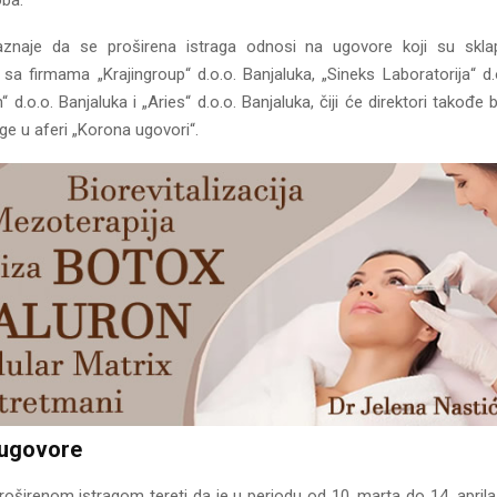
oba.
aznaje da se proširena istraga odnosi na ugovore koji su sklap
a firmama „Krajingroup“ d.o.o. Banjaluka, „Sineks Laboratorija“ d.o
“ d.o.o. Banjaluka i „Aries“ d.o.o. Banjaluka, čiji će direktori takođe b
ge u aferi „Korona ugovori“.
 ugovore
roširenom istragom tereti da je u periodu od 10. marta do 14. april