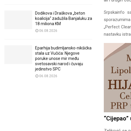
ali i drugih os
Srpskainfo s
Dodikova i Draškova „beton
koalicija“ zadužila Banjaluku za
sporazumima s
18 miliona KM
„Perfect Clean
06.08.2026
nastavku istra
Eparhija budimljansko-nikšićka
stala uz Vučića: Njegove
poruke unose mir među
svetosavski narod i čuvaju
jedinstvo SPC
06.08.2026
“Cijepao”
Zeljković se p