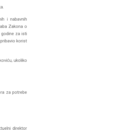
ka.
nih i nabavnih
edaba Zakona o
godine za isti
ribavio korist
koviću, ukoliko
era za potrebe
uelni direktor