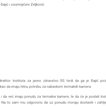
ajić i osumnjičeni Zeljković.
irektor Instituta za javno zdravstvo RS tvrdi da ga je Đajić p
ekao da imaju hitnu potrebu za nabavkom termalnih kamera.
 i da već imaju ponudu za termalne kamere, te da će je poslati Inst
. Na to sam mu odgovorio da uz ponudu moraju dostaviti i zahtj