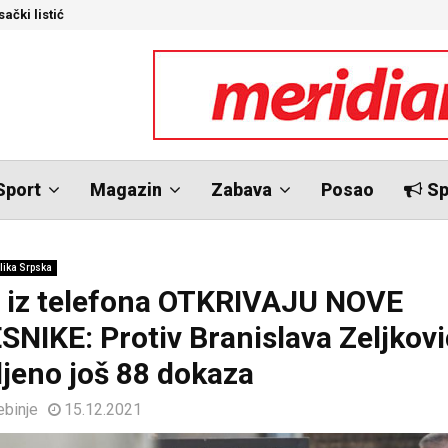
ački listić
S
Sport
Magazin
Zabava
Posao
Sp
lika Srpska
 iz telefona OTKRIVAJU NOVE
NIKE: Protiv Branislava Zeljkov
ljeno još 88 dokaza
ebinje
15.12.2021