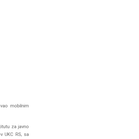
ozvao mobilnim
itutu za javno
ev UKC RS, sa