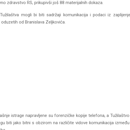
avno zdravstvo RS, prikupivši još 88 materijalnih dokaza.
užilaštva mogli bi biti sadržaji komunikacija i podaci iz zaplijenj
 oduzetih od Branislava Zeljkovića.
je istrage napravljene su forenzičke kopije telefona, a Tužilaštvo 
gu biti jako bitni s obzirom na različite vidove komunikacija između