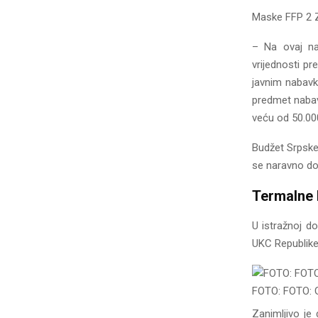
Maske FFP 2 Ze
– Na ovaj nač
vrijednosti p
javnim nabavk
predmet nabav
veću od 50.00
Budžet Srpske,
se naravno dok
Termalne
U istražnoj d
UKC Republike
FOTO: FOTO:
Zanimljivo je