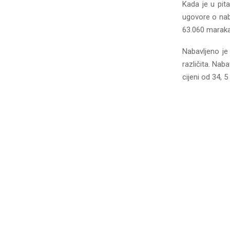
Kada je u pita
ugovore o nab
63.060 maraka
Nabavljeno je
različita. Nab
cijeni od 34, 