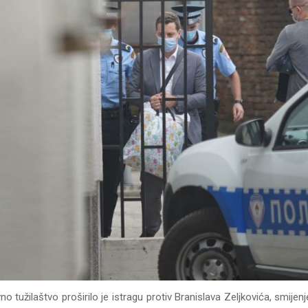
no tužilaštvo proširilo je istragu protiv Branislava Zeljkovića, smijen