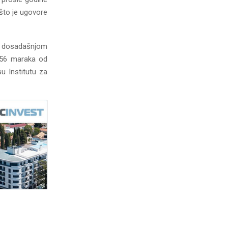
što je ugovore
e dosadašnjom
, 56 maraka od
su Institutu za