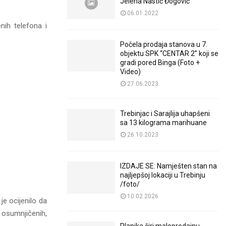
Jelena Nastić Đogović
06.01.2022
enih telefona i
Počela prodaja stanova u 7.
objektu SPK “CENTAR 2” koji se
gradi pored Binga (Foto +
Video)
27.06.2023
Trebinjac i Sarajlija uhapšeni
sa 13 kilograma marihuane
26.10.2023
IZDAJE SE: Namješten stan na
najljepšoj lokaciji u Trebinju
/foto/
10.02.2026
je ocijenilo da
 osumnjičenih,