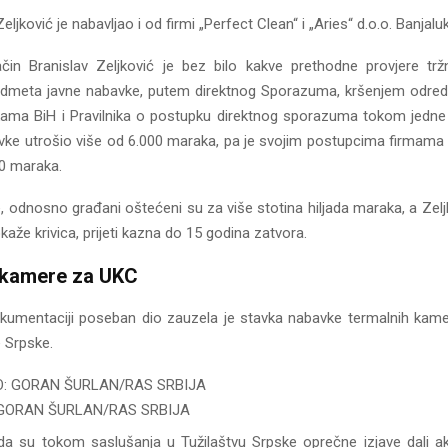
ljković je nabavljao i od firmi „Perfect Clean“ i „Aries“ d.o.o. Banjalu
in Branislav Zeljković je bez bilo kakve prethodne provjere trž
redmeta javne nabavke, putem direktnog Sporazuma, kršenjem odr
ama BiH i Pravilnika o postupku direktnog sporazuma tokom jedne 
ke utrošio više od 6.000 maraka, pa je svojim postupcima firmama p
0 maraka.
 odnosno građani oštećeni su za više stotina hiljada maraka, a Zelj
aže krivica, prijeti kazna do 15 godina zatvora.
 kamere za UKC
okumentaciji poseban dio zauzela je stavka nabavke termalnih kam
 Srpske.
 GORAN ŠURLAN/RAS SRBIJA
 da su tokom saslušanja u Tužilaštvu Srpske oprečne izjave dali akt