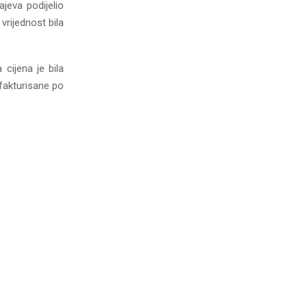
ajeva podijelio
rijednost bila
cijena je bila
 fakturisane po