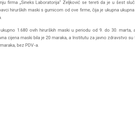
nju firma „Sineks Laboratorija“ Zeljković se tereti da je u šest sluč
avci hirurških maski s gumicom od ove firme, čija je ukupna ukupna v
.
 ukupno 1.680 ovih hirurških maski u periodu od 9. do 30. marta, a 
avna cijena maski bila je 20 maraka, a Institutu za javno zdravstvo su
5 maraka, bez PDV-a.