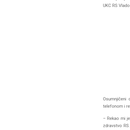
UKC RS Vlado Đ
Osumnjičeni d
telefonom i r
– Rekao mi je
zdravstvo RS