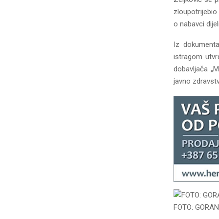
zloupotrijebi
o nabavci dije
Iz dokumenta
istragom utvr
dobavljača „M.
javno zdravst
FOTO: GORAN