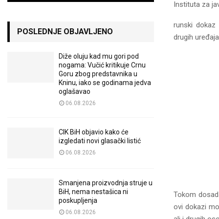
Instituta za j
runski dokaz T
POSLEDNJE OBJAVLJENO
drugih uređaja
Diže oluju kad mu gori pod
nogama: Vučić kritikuje Crnu
Goru zbog predstavnika u
Kninu, iako se godinama jedva
oglašavao
06.08.2026
CIK BiH objavio kako će
izgledati novi glasački listić
06.08.2026
Smanjena proizvodnja struje u
BiH, nema nestašica ni
Tokom dosadašn
poskupljenja
ovi dokazi mo
06.08.2026