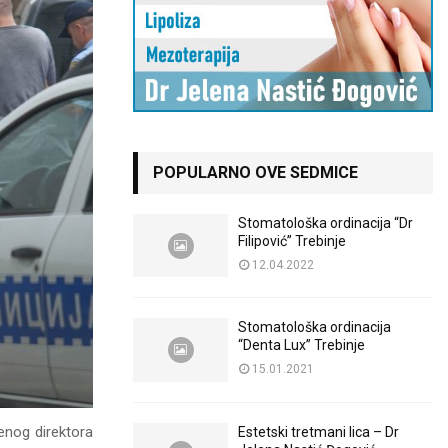
POPULARNO OVE SEDMICE
Stomatološka ordinacija “Dr
Filipović” Trebinje
12.04.2022
Stomatološka ordinacija
“Denta Lux” Trebinje
15.01.2021
jenog direktora
Estetski tretmani lica – Dr