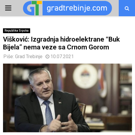
PRIMARY
MENU
Republika Srpska
Višković: Izgradnja hidroelektrane “Buk
Bijela” nema veze sa Crnom Gorom
Piše:
Grad Trebinje
10.07.2021