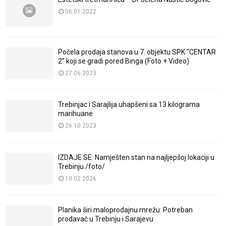
06.01.2022
Počela prodaja stanova u 7. objektu SPK “CENTAR
2” koji se gradi pored Binga (Foto + Video)
27.06.2023
Trebinjac i Sarajlija uhapšeni sa 13 kilograma
marihuane
26.10.2023
IZDAJE SE: Namješten stan na najljepšoj lokaciji u
Trebinju /foto/
10.02.2026
Planika širi maloprodajnu mrežu: Potreban
prodavač u Trebinju i Sarajevu