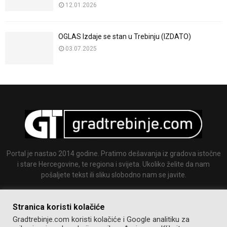
12.01.2026
OGLAS Izdaje se stan u Trebinju (IZDATO)
03.07.2025
Portal je nastao 2014 godine. Pratimo dešavanja iz gradova istočne
i stare Hercegovine, te regiona i svijeta. Ukoliko želite da nam
pošaljete tekst ili sliku slobodno nam se javite.
Email:
info@gradtrebinje.com
Stranica koristi kolačiće
Gradtrebinje.com koristi kolačiće i Google analitiku za