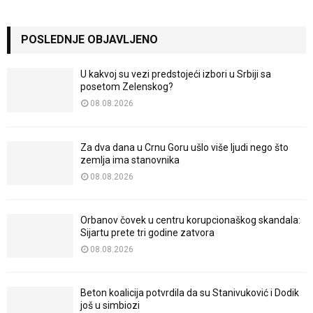
POSLEDNJE OBJAVLJENO
U kakvoj su vezi predstojeći izbori u Srbiji sa
posetom Zelenskog?
08.08.2026
Za dva dana u Crnu Goru ušlo više ljudi nego što
zemlja ima stanovnika
08.08.2026
Orbanov čovek u centru korupcionaškog skandala:
Sijartu prete tri godine zatvora
08.08.2026
Beton koalicija potvrdila da su Stanivuković i Dodik
još u simbiozi