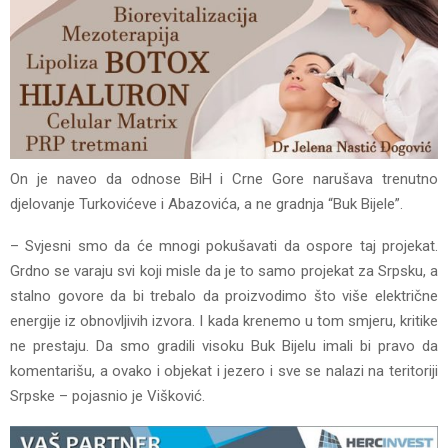
On je naveo da odnose BiH i Crne Gore narušava trenutno
djelovanje Turkovićeve i Abazovića, a ne gradnja “Buk Bijele”.
– Svjesni smo da će mnogi pokušavati da ospore taj projekat.
Grdno se varaju svi koji misle da je to samo projekat za Srpsku, a
stalno govore da bi trebalo da proizvodimo što više električne
energije iz obnovljivih izvora. I kada krenemo u tom smjeru, kritike
ne prestaju. Da smo gradili visoku Buk Bijelu imali bi pravo da
komentarišu, a ovako i objekat i jezero i sve se nalazi na teritoriji
Srpske – pojasnio je Višković.