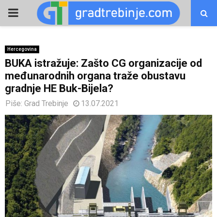
PRIMARY
MENU
Hercegovina
BUKA istražuje: Zašto CG organizacije od
međunarodnih organa traže obustavu
gradnje HE Buk-Bijela?
Piše:
Grad Trebinje
13.07.2021