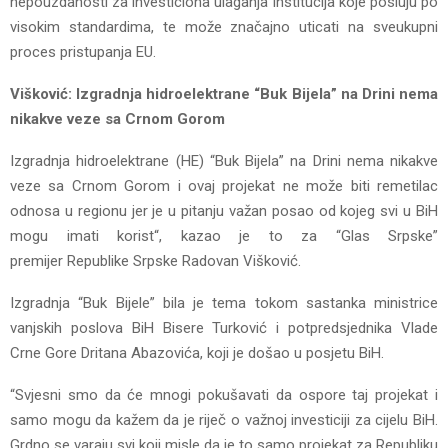
nepouzdanosti za investiciona ulaganja institucija koje posluju po
visokim standardima, te može značajno uticati na sveukupni
proces pristupanja EU.
Višković: Izgradnja hidroelektrane “Buk Bijela” na Drini nema
nikakve veze sa Crnom Gorom
Izgradnja hidroelektrane (HE) “Buk Bijela” na Drini nema nikakve
veze sa Crnom Gorom i ovaj projekat ne može biti remetilac
odnosa u regionu jer je u pitanju važan posao od kojeg svi u BiH
mogu imati korist“, kazao je to za “Glas Srpske”
premijer Republike Srpske Radovan Višković.
Izgradnja “Buk Bijele” bila je tema tokom sastanka ministrice
vanjskih poslova BiH Bisere Turković i potpredsjednika Vlade
Crne Gore Dritana Abazovića, koji je došao u posjetu BiH.
“Svjesni smo da će mnogi pokušavati da ospore taj projekat i
samo mogu da kažem da je riječ o važnoj investiciji za cijelu BiH.
Grdno se varaju svi koji misle da je to samo projekat za Republiku