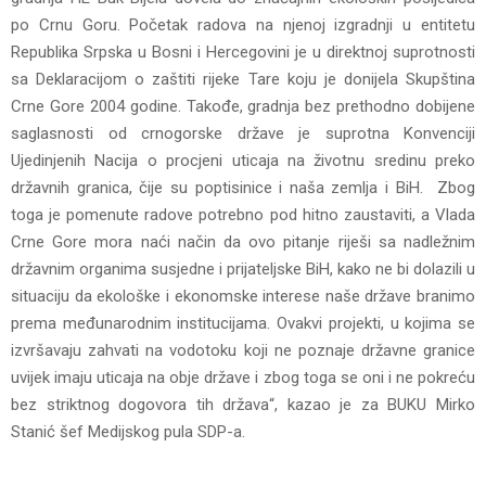
po Crnu Goru. Početak radova na njenoj izgradnji u entitetu
Republika Srpska u Bosni i Hercegovini je u direktnoj suprotnosti
sa Deklaracijom o zaštiti rijeke Tare koju je donijela Skupština
Crne Gore 2004 godine. Takođe, gradnja bez prethodno dobijene
saglasnosti od crnogorske države je suprotna Konvenciji
Ujedinjenih Nacija o procjeni uticaja na životnu sredinu preko
državnih granica, čije su poptisinice i naša zemlja i BiH. Zbog
toga je pomenute radove potrebno pod hitno zaustaviti, a Vlada
Crne Gore mora naći način da ovo pitanje riješi sa nadležnim
državnim organima susjedne i prijateljske BiH, kako ne bi dolazili u
situaciju da ekološke i ekonomske interese naše države branimo
prema međunarodnim institucijama. Ovakvi projekti, u kojima se
izvršavaju zahvati na vodotoku koji ne poznaje državne granice
uvijek imaju uticaja na obje države i zbog toga se oni i ne pokreću
bez striktnog dogovora tih država“, kazao je za BUKU Mirko
Stanić šef Medijskog pula SDP-a.