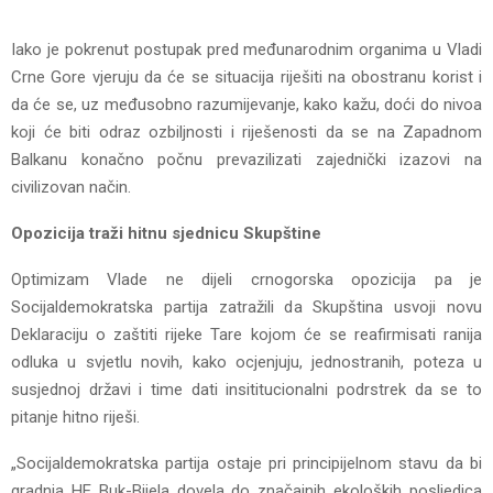
Iako je pokrenut postupak pred međunarodnim organima u Vladi
Crne Gore vjeruju da će se situacija riješiti na obostranu korist i
da će se, uz međusobno razumijevanje, kako kažu, doći do nivoa
koji će biti odraz ozbiljnosti i riješenosti da se na Zapadnom
Balkanu konačno počnu prevazilizati zajednički izazovi na
civilizovan način.
Opozicija traži hitnu sjednicu Skupštine
Optimizam Vlade ne dijeli crnogorska opozicija pa je
Socijaldemokratska partija zatražili da Skupština usvoji novu
Deklaraciju o zaštiti rijeke Tare kojom će se reafirmisati ranija
odluka u svjetlu novih, kako ocjenjuju, jednostranih, poteza u
susjednoj državi i time dati insititucionalni podrstrek da se to
pitanje hitno riješi.
„Socijaldemokratska partija ostaje pri principijelnom stavu da bi
gradnja HE Buk-Bijela dovela do značajnih ekoloških posljedica