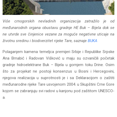
Više crnogorskih nevladinih organizacija zatražilo je od
međunarodnih organa obustavu gradnje HE Buk – Bijela dok se
ne utvrde sve činjenice vezane za moguće negativne uticaje na
životnu sredinu i biodiverzitet rijeke Tare, saznaje
BUKA
Polaganjem kamena temeljca premijeri Srbije i Republike Srpske
Ana Brnabić i Radovan Višković u maju su ozvaničili početak
gradnje hidroelektrane Buk – Bijela u gornjem toku Drine. Osim
što za projekat ne postoji konsenzus u Bosni i Hercegovini,
njegova realizacija u suprotnosti je i sa Deklaracijom o zaštiti
međunarodne rijeke Tare usvojenom 2004. u Skupštini Crne Gore
kojom se zabranjuju svi radovi u kanjonu pod zaštitom UNESCO-
a.