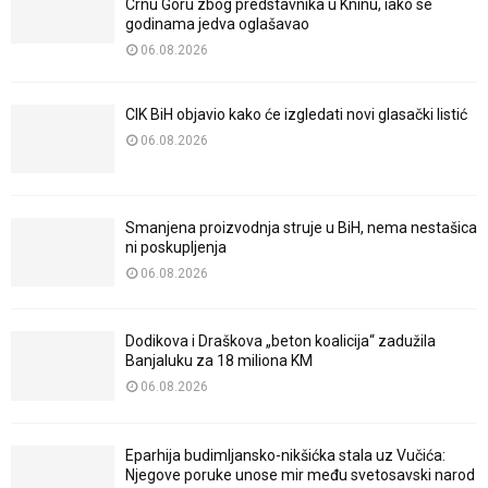
Crnu Goru zbog predstavnika u Kninu, iako se
godinama jedva oglašavao
06.08.2026
CIK BiH objavio kako će izgledati novi glasački listić
06.08.2026
Smanjena proizvodnja struje u BiH, nema nestašica
ni poskupljenja
06.08.2026
Dodikova i Draškova „beton koalicija“ zadužila
Banjaluku za 18 miliona KM
06.08.2026
Eparhija budimljansko-nikšićka stala uz Vučića:
Njegove poruke unose mir među svetosavski narod