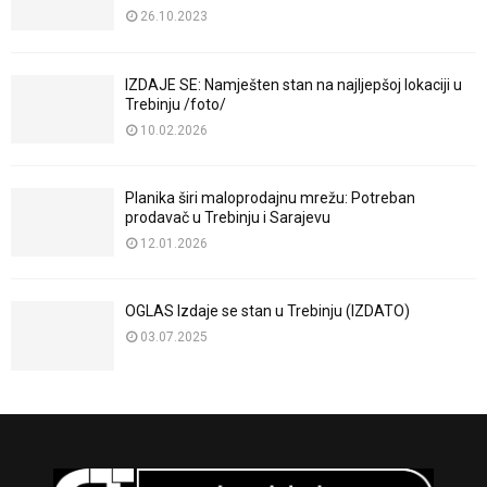
26.10.2023
IZDAJE SE: Namješten stan na najljepšoj lokaciji u
Trebinju /foto/
10.02.2026
Planika širi maloprodajnu mrežu: Potreban
prodavač u Trebinju i Sarajevu
12.01.2026
OGLAS Izdaje se stan u Trebinju (IZDATO)
03.07.2025