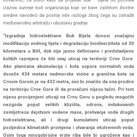
Kovačević, za BUKU kaže da projekat Buk – Bijela od početka
izaziva sumnje kod organizacija koje se bave zaštitom životne
sredine navodeći da postoji više razloga zbog čega su zatražili
međunarodnu arbitražu i obustavu gradnje.
“Izgradnja hidroelektrane Buk Bijela donosi značajnu
modifikaciju vodnog tijela i degradaciju biodiverziteta od 30
kilometara u BiH, dok nije jasno definisano i predstavljeno
kolikih razmjera će biti ovaj uticaj na teritoriji Crne Gore.
Ako planirana akumulacija i kota uspora normalnih voda
doseže 434 metara nadmorske visine a granična kota sa
Crnom Gorom je na 432 metra, ovo bi značilo da ona prodire
na teritoriju Crne Gore ili da proračuni nijesu tačni. Pri tom
nijesu procijenjeni uticaji na Crnu Goru u pogledu mogućih
nezgoda poput velikih klizišta, odrona, indukovanih
zemljotresa dejstvom vodene mase, prelivanje voda drugih
hidroelektrana, ali i drugi kumulativni uticaji poput
posljedica klimatskih promjena i stvaranja ekstremnih voda.
Osim toga mnogobrojne vrste riba bile bi ugrožene kao i