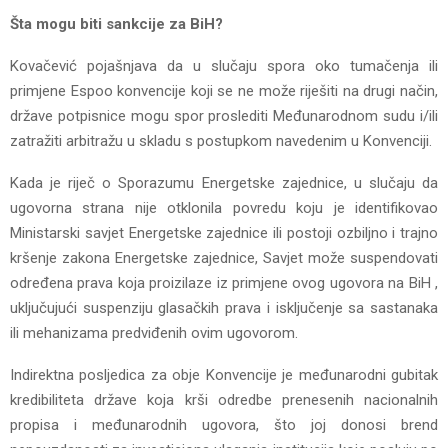
Šta mogu biti sankcije za BiH?
Kovačević pojašnjava da u slučaju spora oko tumačenja ili
primjene Espoo konvencije koji se ne može riješiti na drugi način,
države potpisnice mogu spor proslediti Međunarodnom sudu i/ili
zatražiti arbitražu u skladu s postupkom navedenim u Konvenciji.
Kada je riječ o Sporazumu Energetske zajednice, u slučaju da
ugovorna strana nije otklonila povredu koju je identifikovao
Ministarski savjet Energetske zajednice ili postoji ozbiljno i trajno
kršenje zakona Energetske zajednice, Savjet može suspendovati
određena prava koja proizilaze iz primjene ovog ugovora na BiH ,
uključujući suspenziju glasačkih prava i isključenje sa sastanaka
ili mehanizama predviđenih ovim ugovorom.
Indirektna posljedica za obje Konvencije je međunarodni gubitak
kredibiliteta države koja krši odredbe prenesenih nacionalnih
propisa i međunarodnih ugovora, što joj donosi brend