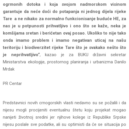
ogrmonih dotoka i koja svojom nadmorskom visinom
garantuje da neće doći do potapanja ni jednog dijela rijeke
Tare a ne nikako za normalno funkcionisanje buduće HE, za
nas je u potpunosti prihvatljivo i ono što se kaže, neka je
komšijama sretan i berićetan ovaj posao. Ukoliko to nije tako
onda imamo problem i imamo negativan uticaj na našu
teritoriju i biodiverzitet rijeke Tare što je svakako nešto što
je neprihvatljivo“
, kazao je za BUKU državni sekretar
Ministarstva ekologije, prostornog planiranja i urbanizma Danilo
Mrdak
PR Centar
Predstavnici novih crnogorskih vlasti nedavno su se požalili i da
nijesu mogli procijeniti eventualnu štetu koju projekat mogao
nanijeti životnoj sredini jer njihove kolege iz Republike Srpske
nijesu poslale sve podatke, ali su optimisti da će se situacija po