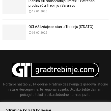
Planika širi maloprodajnu mrežu: Potreban
prodavač u Trebinju i Sarajevu
12.01.2026
OGLAS Izdaje se stan u Trebinju (IZDATO)
03.07.2025
Portal je nastao 2014 godine. Pratimo dešavanja iz gradova istočne
i stare Hercegovine, te regiona i svijeta. Ukoliko želite da nam
pošaljete tekst ili sliku slobodno nam se javite.
Email:
info@gradtrebinje.com
Stranica koristi kolačiće