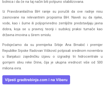
bolnica i da će na taj način biti potpuno stabilizovana.
Iz Pravobranilaštva BiH ranije su poručili da ove radnje nisu
zasnovane na relevantnim propisima BiH. Naveli su da rijeke,
vode, kao i šume ili poljoprivredno zemljište predstavljaju javna
dobra, koja se u pravnoj teoriji i sudskoj praksi tumače kao
državna imovina u širem smislu.
Podsjećamo da su premijerka Srbije Ana Brnabić i premijer
Republike Srpske Radovan Višković potpisali sredinom novembra
u Banjaluci zajedničku izjavu o izgradnji tri hidrocentrale u
gornjem slivu reke Drine, čija je ukupna vrednost više od 500
miliona evra.