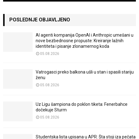
POSLEDNJE OBJAVLJENO
AI agenti kompanija OpenAI i Anthropic umešani u
nove bezbednosne propuste: Kreiranje lažnih
identiteta i pisanje zlonamernog koda
05.08.2026
Vatrogasci preko balkona ušli u stan i spasili stariju
ženu
05.08.2026
Uz Ligu šampiona do poklon tiketa: Fenerbahce
dočekuje Sturm
05.08.2026
Studentska lista upisana u APR: Šta stoji iza pečata