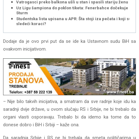
Vatrogasci preko balkona ušli u stan i spasili stariju ženu
Uz Ligu šampiona do poklon tiketa: Fenerbahce dočekuje
Sturm
Studentska lista upisana u APR: Šta stoji iza pečata i koji su
sledeći koraci?
Dodaje da je ovo prvi put da se ide ka Ustavnom sudu BiH sa
ovakvom inicijativom.
– Nije bilo takvih inicijativa, a smatram da sve radnje koje idu ka
saradnji dvije države, u ovom slučaju RS i Srbije, ne bi trebalo da
organi vlasti osporavaju. Trebalo bi da idemo ka tome da to
donese dobro i BiH i Srbiji – kaže ona.
Da saradnja Srbije i RS ne bi trebala da smeta političarima u