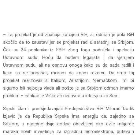
– Taj projekat je od značaja za cijelu BiH, ali odmah je pola BiH
skočilo da to zaustavi jer se projekat radi u saradnji sa Srbijom.
Čak su 24 poslanika iz FBiH zbog toga podnijela i apelaciju
Ustavnom sudu. Hoću da budem legalista i da vjerujem
Ustavnom sudu, ali na osnovu onoga kako su do sada radili i
kako su se ponašali, moram da imam rezervu. Da smo taj
projekat realizovali s Italijom, Austrijom, Njemačkom… mi bi
sigurno bili najbolja vlada ali pošto je sa Srbijom odmah imamo
problem – istakao je Višković nedavno u intervjuu za Srnu.
Srpski član i predsjedavajući Predsjedništva BiH Milorad Dodik
izjavio je da Republika Srpska ima energiju da, zajedno sa
Srbijom, u naredne dvije godine obezbijedi oko dvije milijarde
maraka novih investicija za izgradnju hidroelektrana, puteva i