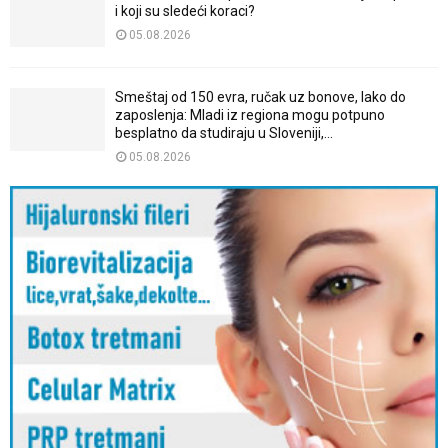
i koji su sledeći koraci?
05.08.2026
Smeštaj od 150 evra, ručak uz bonove, lako do
zaposlenja: Mladi iz regiona mogu potpuno
besplatno da studiraju u Sloveniji,...
05.08.2026