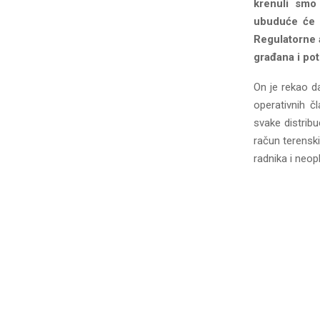
krenuli smo 
ubuduće će b
Regulatorne 
građana i pot
On je rekao da
operativnih čl
svake distribu
račun terensk
radnika i neop