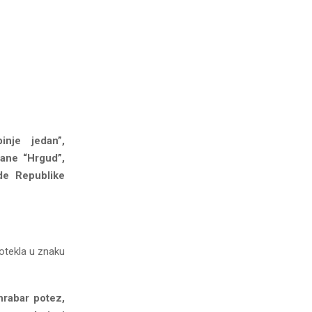
nje jedan”,
rane “Hrgud”,
de Republike
rotekla u znaku
hrabar potez,