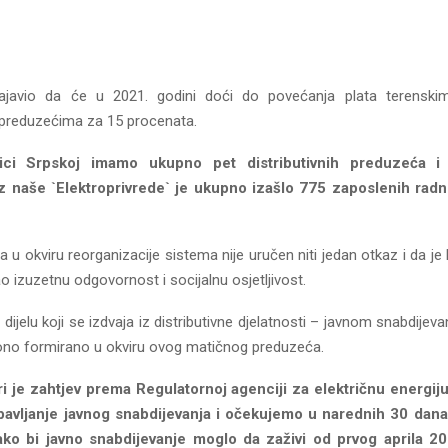
najavio da će u 2021. godini doći do povećanja plata terenski
m preduzećima za 15 procenata.
ci Srpskoj imamo ukupno pet distributivnih preduzeća i
z naše `Elektroprivrede` je ukupno izašlo 775 zaposlenih radn
 u okviru reorganizacije sistema nije uručen niti jedan otkaz i da j
o izuzetnu odgovornost i socijalnu osjetljivost.
 dijelu koji se izdvaja iz distributivne djelatnosti – javnom snabdijeva
 ono formirano u okviru ovog matičnog preduzeća.
i je zahtjev prema Regulatornoj agenciji za električnu energiju
bavljanje javnog snabdijevanja i očekujemo u narednih 30 dan
ako bi javno snabdijevanje moglo da zaživi od prvog aprila 2