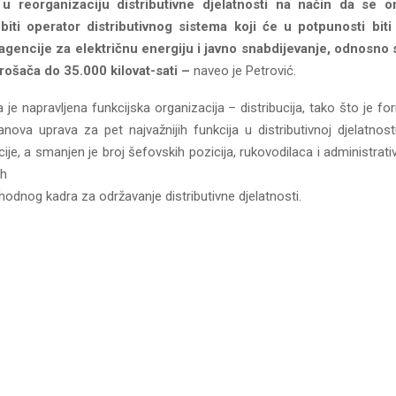
u reorganizaciju distributivne djelatnosti na način da se o
iti operator distributivnog sistema koji će u potpunosti biti
agencije za električnu energiju i javno snabdijevanje, odnosno 
rošača do 35.000 kilovat-sati –
naveo je Petrović.
 je napravljena funkcijska organizacija – distribucija, tako što je f
anova uprava za pet najvažnijih funkcija u distributivnoj djelatnost
cije, a smanjen je broj šefovskih pozicija, rukovodilaca i administrati
ih
hodnog kadra za održavanje distributivne djelatnosti.