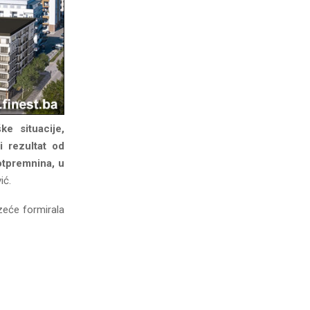
ke situacije,
i rezultat od
otpremnina, u
ić.
zeće formirala