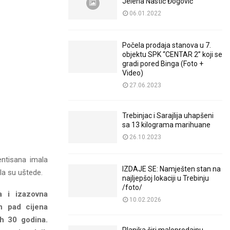
Jelena Nastić Đogović
06.01.2022
Počela prodaja stanova u 7.
objektu SPK “CENTAR 2” koji se
gradi pored Binga (Foto +
Video)
27.06.2023
Trebinjac i Sarajlija uhapšeni
sa 13 kilograma marihuane
26.10.2023
entisana imala
IZDAJE SE: Namješten stan na
la su uštede.
najljepšoj lokaciji u Trebinju
/foto/
a i izazovna
10.02.2026
n pad cijena
ih 30 godina.