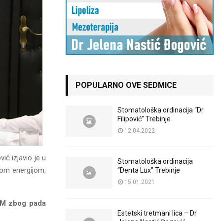
POPULARNO OVE SEDMICE
Stomatološka ordinacija “Dr
Filipović” Trebinje
12.04.2022
ić izjavio je u
Stomatološka ordinacija
nom energijom,
“Denta Lux” Trebinje
15.01.2021
KM zbog pada
Estetski tretmani lica – Dr