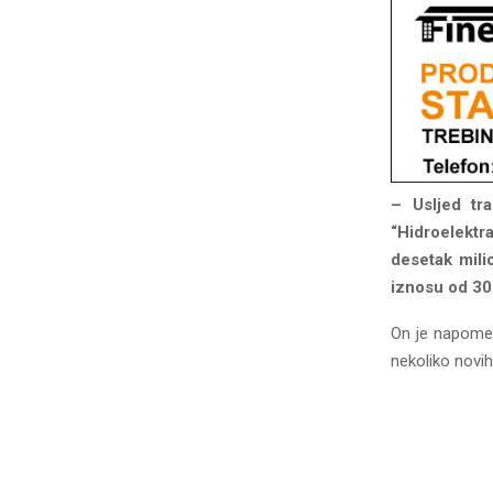
– Usljed tra
“Hidroelektr
desetak mili
iznosu od 30
On je napomen
nekoliko novih