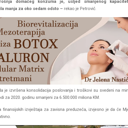
rošnja domaćeg konzuma je, usljed smanjenog kapacitet
bila manja za oko sedam odsto –
rekao je Petrović.
a je izvršena konsolidacija poslovanja i troškovi su svedeni na mi
odi za 2020. godinu smanjeni za 6.500.000 miliona KM.
 finansijskih izvještaja za zavisna preduzeća, izvjesno je da će Mje
tivno.