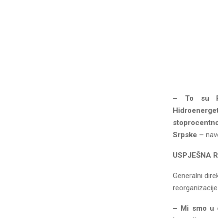
– To su Ru
Hidroenerget
stoprocentn
Srpske –
nave
USPЈEŠNA R
Generalni dire
reorganizacije 
– Mi smo u o