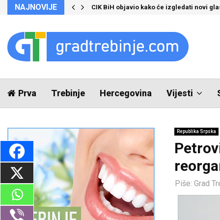
NAJNOVIJE
CIK BiH objavio kako će izgledati novi glas
Prva
Trebinje
Hercegovina
Vijesti
Republika Srpska
Petrovi
reorga
Piše:
Grad Tr