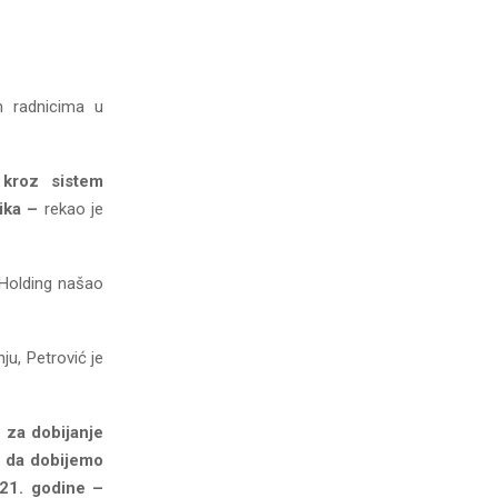
m radnicima u
 kroz sistem
ika –
rekao je
e Holding našao
nju, Petrović je
 za dobijanje
a da dobijemo
021. godine –