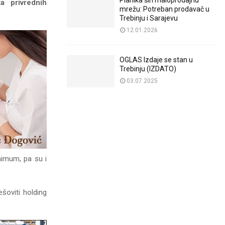
Planika širi maloprodajnu
a privrednih
mrežu: Potreban prodavač u
Trebinju i Sarajevu
12.01.2026
OGLAS Izdaje se stan u
Trebinju (IZDATO)
03.07.2025
nimum, pa su i
šoviti holding