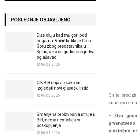
POSLEDNJE OBJAVLJENO
Diže oluju kad mu gori pod
nogama: Vučić kritikuje Crnu
Goru zbog predstavnika u
Kninu, iako se godinama jedva
oglašavao
06.08.2026
CIK BiH objavio kako će
izgledati novi glasački listić
On je precizi
06.08.2026
značajno smanj
Smanjena proizvodnja struje u
– Ova godin
BiH, nema nestašica ni
prvenstveno
poskupljenja
električne e
06.08.2026