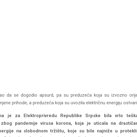
rao da se dogodio apsurd, pa su preduzeća koja su izvozno orij
ene prihode, a preduzeća koja su uvozila električnu energiju ostvari
a je za Elektroprivredu Republike Srpske bila vrlo tešk
 zbog pandemije virusa korona, koja je uticala na drastiča
nergije na slobodnom tržištu, koje su bile najniže u protekl