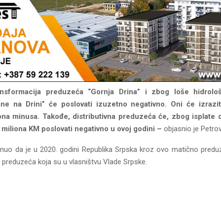
nsformacija preduzeća “Gornja Drina” i zbog loše hidrološ
ane na Drini” će poslovati izuzetno negativno. Oni će izrazit
ona minusa. Takođe, distributivna preduzeća će, zbog isplate 
 miliona KM poslovati negativno u ovoj godini –
objasnio je Petrov
uo da je u 2020. godini Republika Srpska kroz ovo matično predu
 preduzeća koja su u vlasništvu Vlade Srpske.