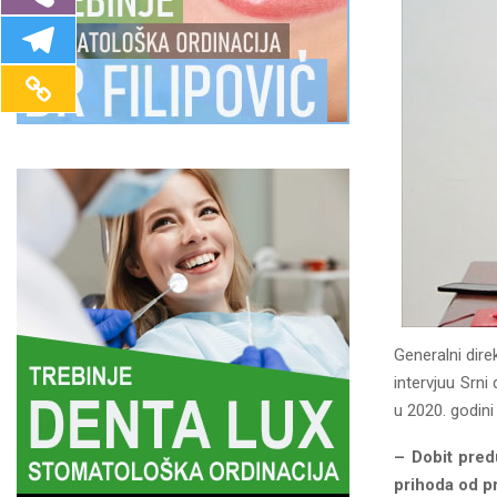
Generalni dire
intervjuu Srn
u 2020. godini
– Dobit pre
prihoda od p