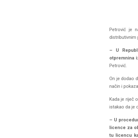
Petrović je 
distributivni
– U Republi
otpremnina i
Petrović.
On je dodao da
način i pokaza
Kada je riječ o
istakao da je
– U procedur
licence za o
tu licencu k