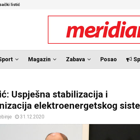
ački listić
S
Sport
Magazin
Zabava
Posao
Sp
ć: Uspješna stabilizacija i
nizacija elektroenergetskog sis
ebinje
31.12.2020