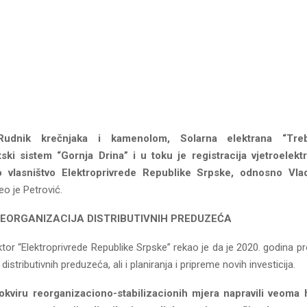
dnik krečnjaka i kamenolom, Solarna elektrana “Trebi
ski sistem “Gornja Drina” i u toku je registracija vjetroelekt
o vlasništvo Elektroprivrede Republike Srpske, odnosno Vla
o je Petrović.
EORGANIZACIЈA DISTRIBUTIVNIH PREDUZEĆA
ktor “Elektroprivrede Republike Srpske” rekao je da je 2020. godina p
distributivnih preduzeća, ali i planiranja i pripreme novih investicija.
kviru reorganizaciono-stabilizacionih mjera napravili veoma 