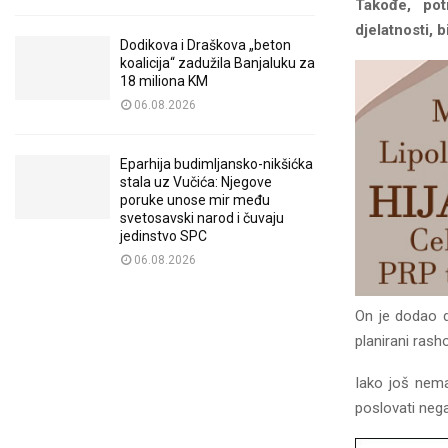
Takođe, pot
djelatnosti, 
Dodikova i Draškova „beton
koalicija“ zadužila Banjaluku za
18 miliona KM
06.08.2026
Eparhija budimljansko-nikšićka
stala uz Vučića: Njegove
poruke unose mir među
svetosavski narod i čuvaju
jedinstvo SPC
06.08.2026
On je dodao d
planirani rash
Iako još nema
poslovati nega