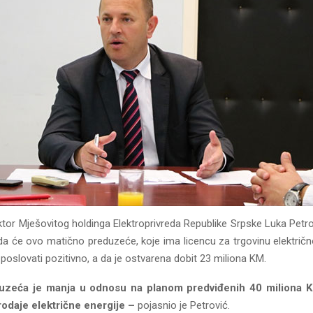
ktor Mješovitog holdinga Elektroprivreda Republike Srpske Luka Petrov
i da će ovo matično preduzeće, koje ima licencu za trgovinu električ
 poslovati pozitivno, a da je ostvarena dobit 23 miliona KM.
duzeća je manja u odnosu na planom predviđenih 40 miliona 
rodaje električne energije –
pojasnio je Petrović.