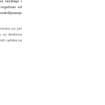
na razdvaja i
 regulisan od
snabdijevanje
ormirano po pet
i, uz direktora
vnih radnika na