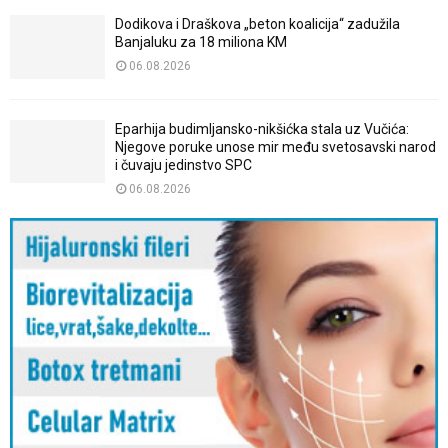
Dodikova i Draškova „beton koalicija“ zadužila
Banjaluku za 18 miliona KM
06.08.2026
Eparhija budimljansko-nikšićka stala uz Vučića:
Njegove poruke unose mir među svetosavski narod
i čuvaju jedinstvo SPC
06.08.2026