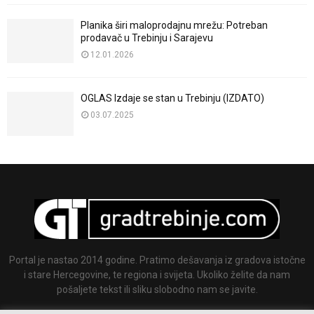
Planika širi maloprodajnu mrežu: Potreban
prodavač u Trebinju i Sarajevu
12.01.2026
OGLAS Izdaje se stan u Trebinju (IZDATO)
03.07.2025
Portal je nastao 2014 godine. Pratimo dešavanja iz gradova istočne
i stare Hercegovine, te regiona i svijeta. Ukoliko želite da nam
pošaljete tekst ili sliku slobodno nam se javite.