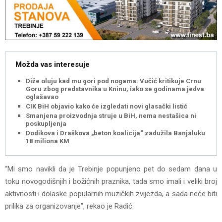
Možda vas interesuje
Diže oluju kad mu gori pod nogama: Vučić kritikuje Crnu
Goru zbog predstavnika u Kninu, iako se godinama jedva
oglašavao
CIK BiH objavio kako će izgledati novi glasački listić
Smanjena proizvodnja struje u BiH, nema nestašica ni
poskupljenja
Dodikova i Draškova „beton koalicija“ zadužila Banjaluku za
18 miliona KM
“Mi smo navikli da je Trebinje popunjeno pet do sedam dana u
toku novogodišnjih i božićnih praznika, tada smo imali i veliki broj
aktivnosti i dolaske popularnih muzičkih zvijezda, a sada neće biti
prilika za organizovanje”, rekao je Radić.