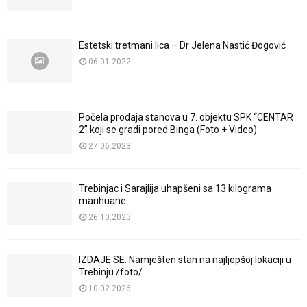
Estetski tretmani lica – Dr Jelena Nastić Đogović
06.01.2022
Počela prodaja stanova u 7. objektu SPK “CENTAR
2” koji se gradi pored Binga (Foto + Video)
27.06.2023
Trebinjac i Sarajlija uhapšeni sa 13 kilograma
marihuane
26.10.2023
IZDAJE SE: Namješten stan na najljepšoj lokaciji u
Trebinju /foto/
10.02.2026