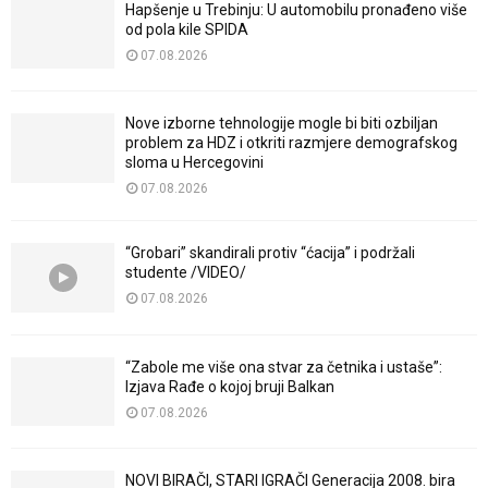
Hapšenje u Trebinju: U automobilu pronađeno više
od pola kile SPIDA
07.08.2026
Nove izborne tehnologije mogle bi biti ozbiljan
problem za HDZ i otkriti razmjere demografskog
sloma u Hercegovini
07.08.2026
“Grobari” skandirali protiv “ćacija” i podržali
studente /VIDEO/
07.08.2026
“Zabole me više ona stvar za četnika i ustaše”:
Izjava Rađe o kojoj bruji Balkan
07.08.2026
NOVI BIRAČI, STARI IGRAČI Generacija 2008. bira