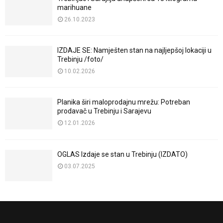
marihuane
26.10.2023
IZDAJE SE: Namješten stan na najljepšoj lokaciji u
Trebinju /foto/
10.02.2026
Planika širi maloprodajnu mrežu: Potreban
prodavač u Trebinju i Sarajevu
12.01.2026
OGLAS Izdaje se stan u Trebinju (IZDATO)
03.07.2025