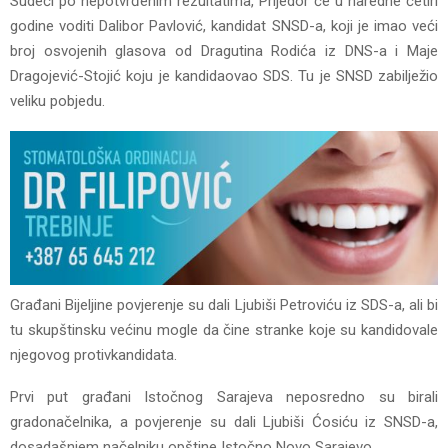
Sudeći po nepotvrđenim rezultatima, Prijedor će u naredne četiri
godine voditi Dalibor Pavlović, kandidat SNSD-a, koji je imao veći
broj osvojenih glasova od Dragutina Rodića iz DNS-a i Maje
Dragojević-Stojić koju je kandidaovao SDS. Tu je SNSD zabilježio
veliku pobjedu.
Građani Bijeljine povjerenje su dali Ljubiši Petroviću iz SDS-a, ali bi
tu skupštinsku većinu mogle da čine stranke koje su kandidovale
njegovog protivkandidata.
Prvi put građani Istočnog Sarajeva neposredno su birali
gradonačelnika, a povjerenje su dali Ljubiši Ćosiću iz SNSD-a,
dosadašnjem načelniku opštine Istočno Novo Sarajevo.