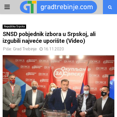
PRIMARY
MENU
Republika Srpska
SNSD pobjednik izbora u Srpskoj, ali
izgubili najveće uporište (Video)
Piše:
Grad Trebinje
16.11.2020