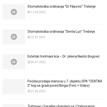
Stomatološka ordinacija “Dr Filipović” Trebinje
12.04.2022
Stomatološka ordinacija “Denta Lux” Trebinje
15.01.2021
Estetski tretmani lica – Dr Jelena Nastić Đogović
06.01.2022
Počela prodaja stanova u 7. objektu SPK “CENTAR
2” koji se gradi pored Binga (Foto + Video)
27.06.2023
Trebinjac i Sarajlija uhapšeni sa 13 kilograma