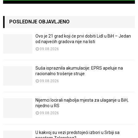
POSLEDNJE OBJAVLJENO
Ovo je 21 grad koji će prvi dobiti Lidl u BiH – Jedan
od najvećih gradova nije na listi
09.08.2026
Suša ispraznila akumulacije: EPRS apeluje na
racionalno trošenje struje
09.08.2026
Nijemci locirali najbolja mjesta za ulaganje u BiH,
nijedno u RS
09.08.2026
U kakvoj su vezi predstojeći izbori u Srbiji sa
posetom Zelenskog?