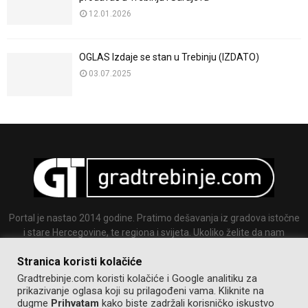
12.01.2026
OGLAS Izdaje se stan u Trebinju (IZDATO)
03.07.2025
Portal je nastao 2014 godine. Pratimo dešavanja iz gradova istočne
i stare Hercegovine, te regiona i svijeta. Ukoliko želite da nam
pošaljete tekst ili sliku slobodno nam se javite.
Stranica koristi kolačiće
Email:
info@gradtrebinje.com
Gradtrebinje.com koristi kolačiće i Google analitiku za
prikazivanje oglasa koji su prilagođeni vama. Kliknite na
dugme
Prihvatam
kako biste zadržali korisničko iskustvo