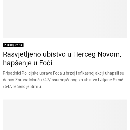
Hercegovina
Rasvjetljeno ubistvo u Herceg Novom,
hapšenje u Foči
Pripadnici Policijske uprave Foča u brzoj i efikasnoj akciji uhapsili su
danas Zorana Marića /47/ osumnjičenog za ubistvo LJiljane Simić
/54/, rečeno je Srni u...