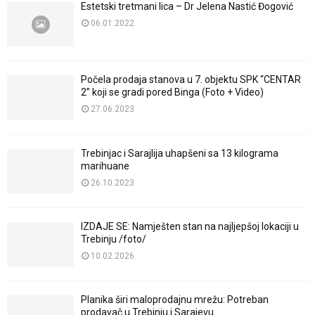
Estetski tretmani lica – Dr Jelena Nastić Đogović
06.01.2022
Počela prodaja stanova u 7. objektu SPK “CENTAR
2” koji se gradi pored Binga (Foto + Video)
27.06.2023
Trebinjac i Sarajlija uhapšeni sa 13 kilograma
marihuane
26.10.2023
IZDAJE SE: Namješten stan na najljepšoj lokaciji u
Trebinju /foto/
10.02.2026
Planika širi maloprodajnu mrežu: Potreban
prodavač u Trebinju i Sarajevu