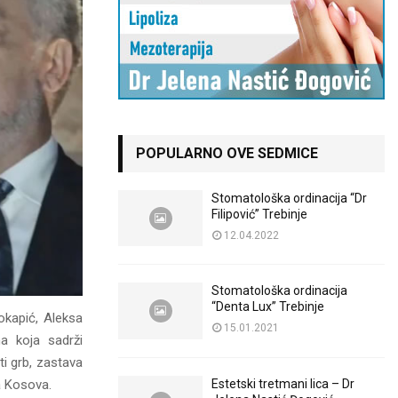
POPULARNO OVE SEDMICE
Stomatološka ordinacija “Dr
Filipović” Trebinje
12.04.2022
Stomatološka ordinacija
“Denta Lux” Trebinje
okapić, Aleksa
15.01.2021
a koja sadrži
ti grb, zastava
a Kosova.
Estetski tretmani lica – Dr