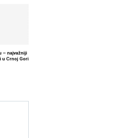
u – najvažniji
ti u Crnoj Gori