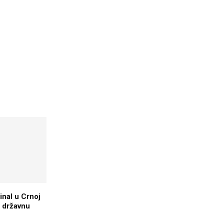
inal u Crnoj
 državnu