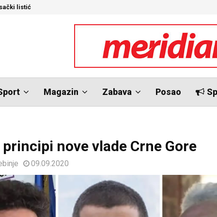
ački listić
S
Sport
Magazin
Zabava
Posao
Sp
 principi nove vlade Crne Gore
ebinje
09.09.2020