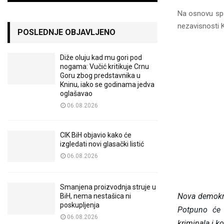
Na osnovu sp
nezavisnosti 
POSLEDNJE OBJAVLJENO
Diže oluju kad mu gori pod
nogama: Vučić kritikuje Crnu
Goru zbog predstavnika u
Kninu, iako se godinama jedva
oglašavao
06.08.2026
CIK BiH objavio kako će
izgledati novi glasački listić
06.08.2026
Smanjena proizvodnja struje u
Nova demokra
BiH, nema nestašica ni
poskupljenja
Potpuno će d
06.08.2026
kriminala i k