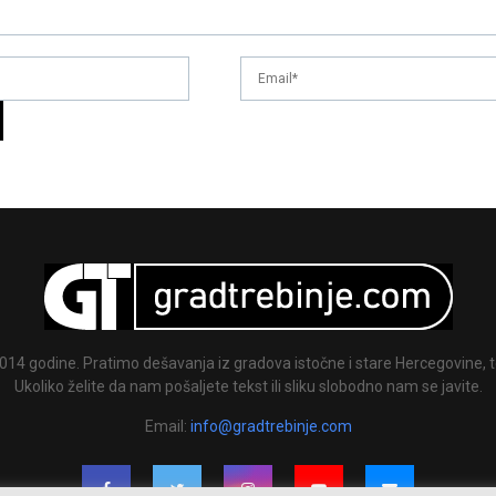
014 godine. Pratimo dešavanja iz gradova istočne i stare Hercegovine, te
Ukoliko želite da nam pošaljete tekst ili sliku slobodno nam se javite.
Email:
info@gradtrebinje.com