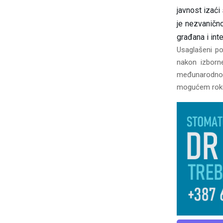
javnost izaći
je nezvanično
građana i int
Usaglašeni po
nakon izborn
međunarodno 
mogućem roku p