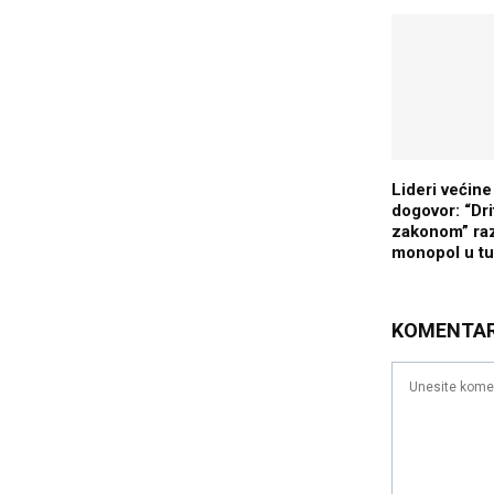
Lideri većine
dogovor: “Dr
zakonom” raz
monopol u tu
KOMENTA