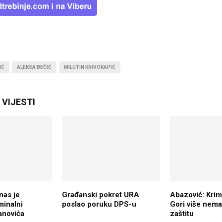
IĆ
ALEKSA BEČIĆ
MILUTIN KRIVOKAPIĆ
VIJESTI
nas je
Građanski pokret URA
Abazović: Krim
minalni
poslao poruku DPS-u
Gori više nema
anovića
zaštitu