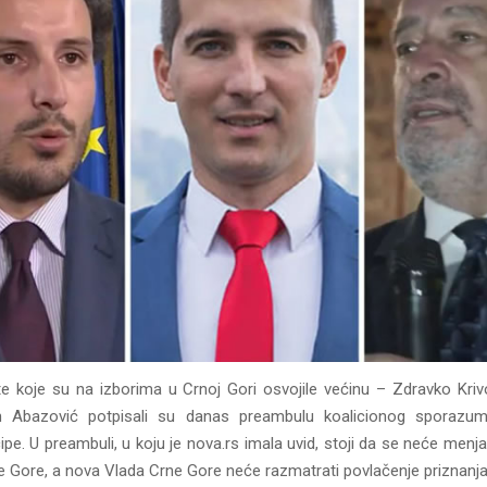
iste koje su na izborima u Crnoj Gori osvojile većinu – Zdravko Kriv
an Abazović potpisali su danas preambulu koalicionog sporazum
pe. U preambuli, u koju je nova.rs imala uvid, stoji da se neće menja
ne Gore, a nova Vlada Crne Gore neće razmatrati povlačenje priznanj