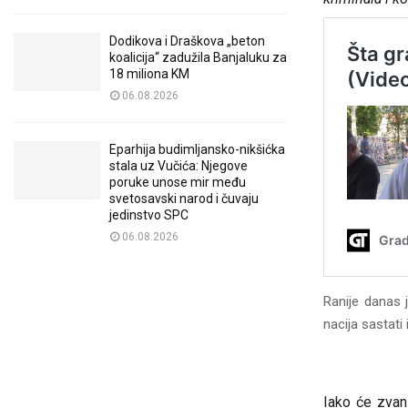
Dodikova i Draškova „beton
koalicija“ zadužila Banjaluku za
18 miliona KM
06.08.2026
Eparhija budimljansko-nikšićka
stala uz Vučića: Njegove
poruke unose mir među
svetosavski narod i čuvaju
jedinstvo SPC
06.08.2026
Ranije danas 
nacija sastati
Iako će zvani