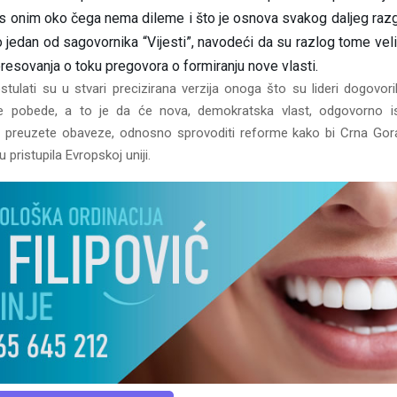
 s onim oko čega nema dileme i što je osnova svakog daljeg raz
 jedan od sagovornika “Vijesti”, navodeći da su razlog tome vel
eresovanja o toku pregovora o formiranju nove vlasti.
stulati su u stvari precizirana verzija onoga što su lideri dogovori
e pobede, a to je da će nova, demokratska vlast, odgovorno is
preuzete obaveze, odnosno sprovoditi reforme kako bi Crna Gor
ristupila Evropskoj uniji.