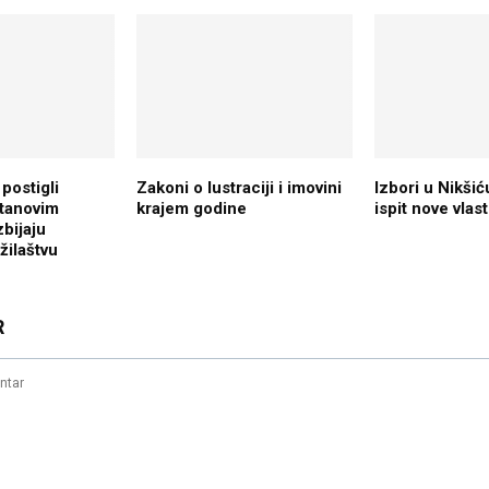
 postigli
Zakoni o lustraciji i imovini
Izbori u Nikšić
itanovim
krajem godine
ispit nove vlas
bijaju
žilaštvu
R