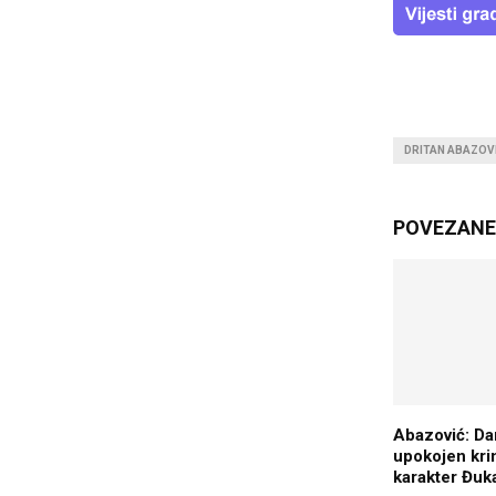
DRITAN ABAZOV
POVEZANE 
Abazović: Da
upokojen kri
karakter Đuk