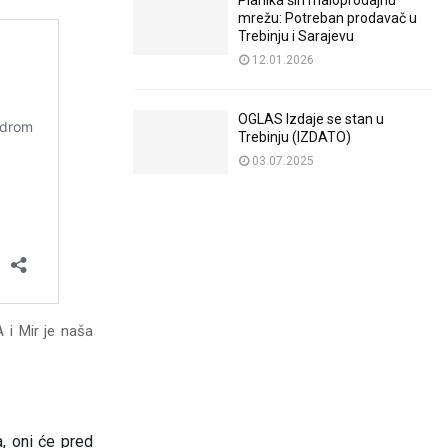
Planika širi maloprodajnu
mrežu: Potreban prodavač u
Trebinju i Sarajevu
12.01.2026
OGLAS Izdaje se stan u
Trebinju (IZDATO)
03.07.2025
 i Mir je naša
a, oni će pred