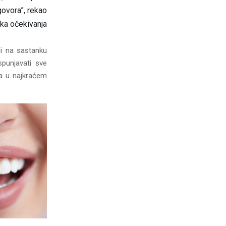
govora”, rekao
ika očekivanja
li na sastanku
punjavati sve
a u najkraćem