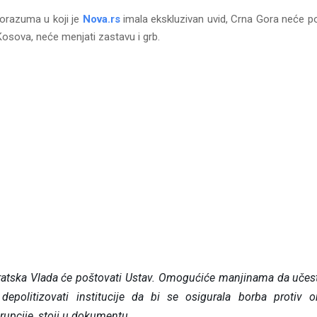
orazuma u koji je
Nova.rs
imala ekskluzivan uvid, Crna Gora neće po
Kosova, neće menjati zastavu i grb.
tska Vlada će poštovati Ustav. Omogućiće manjinama da učestv
epolitizovati institucije da bi se osigurala borba protiv 
orupcije, stoji u dokumentu.