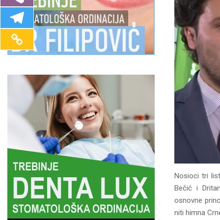
Nosioci tri l
Bečić i Drit
osnovne princi
niti himna Cr