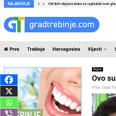
NAJNOVIJE
CIK BiH objavio kako će izgledati novi glas
Prva
Trebinje
Hercegovina
Vijesti
Region
Ovo su
Piše:
Grad Tr