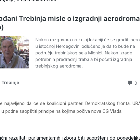
je najavljeno da će se koalicioni partneri Demokratskog fronta, URA
 i u podne saopštiti principe na kojima počiva nova CG Vlada.
čni rezultati parlamentarnih izbora biti saopšteni do ponedeljk