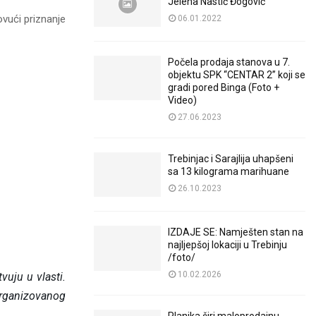
Jelena Nastić Đogović
vući priznanje
06.01.2022
Počela prodaja stanova u 7.
objektu SPK “CENTAR 2” koji se
gradi pored Binga (Foto +
Video)
27.06.2023
Trebinjac i Sarajlija uhapšeni
sa 13 kilograma marihuane
26.10.2023
IZDAJE SE: Namješten stan na
najljepšoj lokaciji u Trebinju
/foto/
10.02.2026
uju u vlasti.
organizovanog