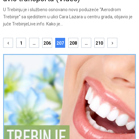
U Trebinju je i službeno osnovano novo poduzeće “Aerodrom
Trebinje” sa sjedištem u ulici Cara Lazara u centru grada, objavio je
juče TrebinjeLive.info. Kako je...
Posts
1
…
206
207
208
…
210
pagination