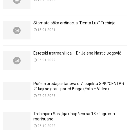
Stomatološka ordinacija “Denta Lux” Trebinje
15.01.2021
Estetski tretmani lica – Dr Jelena Nastić Đogović
06.01.2022
Počela prodaja stanova u 7. objektu SPK “CENTAR
2” koji se gradi pored Binga (Foto + Video)
27.06.2023
Trebinjac i Sarajlija uhapšeni sa 13 kilograma
marihuane
26.10.2023