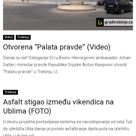
Video
Trebinje
Otvorena “Palata pravde” (Video)
Danas su šef Delegacije EU u Bosni i Hercegovini ambasador Johan
Satler i ministar pravde Republike Srpske Anton Kasipović otvorili
“Palatu pravde” u Trebinju. U...
Trebinje
Asfalt stigao između vikendica na
Ublima (FOTO)
U okviru projekta postavljanja sistema za navodnjavanje od sela Tuli
do izletišta Ubla danas je počelo asfaltiranje dijela puta na izletištu
Ubla, u dužini od...